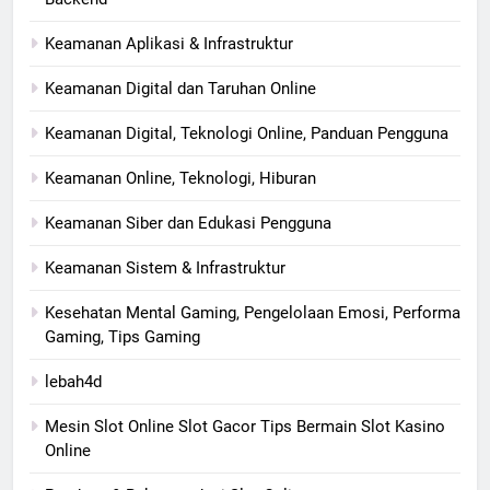
Keamanan Aplikasi & Infrastruktur
Keamanan Digital dan Taruhan Online
Keamanan Digital, Teknologi Online, Panduan Pengguna
Keamanan Online, Teknologi, Hiburan
Keamanan Siber dan Edukasi Pengguna
Keamanan Sistem & Infrastruktur
Kesehatan Mental Gaming, Pengelolaan Emosi, Performa
Gaming, Tips Gaming
lebah4d
Mesin Slot Online Slot Gacor Tips Bermain Slot Kasino
Online