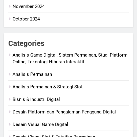
November 2024
October 2024
Categories
Analisis Game Digital, Sistem Permainan, Studi Platform
Online, Teknologi Hiburan Interaktif
Analisis Permainan
Analisis Permainan & Strategi Slot
Bisnis & Industri Digital
Desain Platform dan Pengalaman Pengguna Digital
Desain Visual Game Digital
Desain Visual Slot & Estetika Permainan