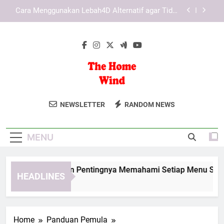
Salah Halaman
Skip
Slot Lebah4D dan Solusi Akses Saat Halaman
to
Sulit Dibuka dengan Langkah Aman
content
Tips Membersihkan Cache agar LAE138 Login
Lebih Lancar
Slot Lebah4D dan Pentingnya Memahami Setiap
Menu Sebelum Menggunakan Akun
Cara Menggunakan Lebah4D Alternatif agar Tidak
Salah Halaman
The Home Wind
Temukan Inspirasi Dan Tips Dekorasi
Slot Lebah4D dan Solusi Akses Saat Halaman
NEWSLETTER
RANDOM NEWS
Sulit Dibuka dengan Langkah Aman
Rumah Di The Home Wind. Untuk
Hunian Yang Nyaman Dan Indah.
Tips Membersihkan Cache agar LAE138 Login
Lebih Lancar
MENU
Slot Lebah4D dan Pentingnya Memahami Setiap Menu Sebel
HEADLINES
3 Months Ago
Home
Panduan Pemula