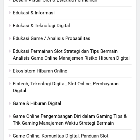
Edukasi & Informasi
Edukasi & Teknologi Digital
Edukasi Game / Analisis Probabilitas
Edukasi Permainan Slot Strategi dan Tips Bermain
Analisis Game Online Manajemen Risiko Hiburan Digital
Ekosistem Hiburan Online
Fintech, Teknologi Digital, Slot Online, Pembayaran
Digital
Game & Hiburan Digital
Game Online Pengembangan Diri dalam Gaming Tips &
Trik Gaming Manajemen Waktu Strategi Bermain
Game Online, Komunitas Digital, Panduan Slot