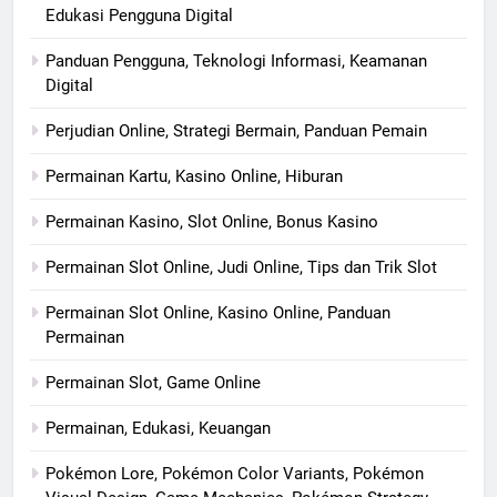
Edukasi Pengguna Digital
Panduan Pengguna, Teknologi Informasi, Keamanan
Digital
Perjudian Online, Strategi Bermain, Panduan Pemain
Permainan Kartu, Kasino Online, Hiburan
Permainan Kasino, Slot Online, Bonus Kasino
Permainan Slot Online, Judi Online, Tips dan Trik Slot
Permainan Slot Online, Kasino Online, Panduan
Permainan
Permainan Slot, Game Online
Permainan, Edukasi, Keuangan
Pokémon Lore, Pokémon Color Variants, Pokémon