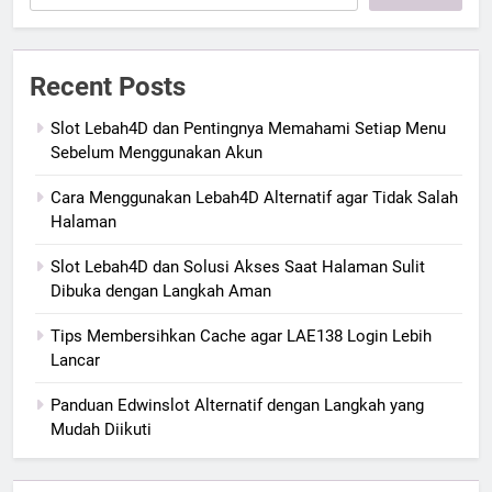
Recent Posts
Slot Lebah4D dan Pentingnya Memahami Setiap Menu
Sebelum Menggunakan Akun
Cara Menggunakan Lebah4D Alternatif agar Tidak Salah
Halaman
Slot Lebah4D dan Solusi Akses Saat Halaman Sulit
Dibuka dengan Langkah Aman
Tips Membersihkan Cache agar LAE138 Login Lebih
Lancar
Panduan Edwinslot Alternatif dengan Langkah yang
Mudah Diikuti