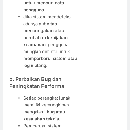
untuk mencuri data
pengguna
.
Jika sistem mendeteksi
adanya
aktivitas
mencurigakan atau
perubahan kebijakan
keamanan
, pengguna
mungkin diminta untuk
memperbarui sistem atau
login ulang
.
b. Perbaikan Bug dan
Peningkatan Performa
Setiap perangkat lunak
memiliki kemungkinan
mengalami
bug atau
kesalahan teknis
.
Pembaruan sistem