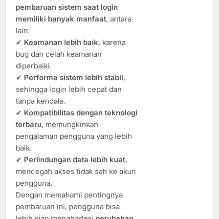
pembaruan sistem saat login
memiliki banyak manfaat
, antara
lain:
✔
Keamanan lebih baik
, karena
bug dan celah keamanan
diperbaiki.
✔
Performa sistem lebih stabil
,
sehingga login lebih cepat dan
tanpa kendala.
✔
Kompatibilitas dengan teknologi
terbaru
, memungkinkan
pengalaman pengguna yang lebih
baik.
✔
Perlindungan data lebih kuat
,
mencegah akses tidak sah ke akun
pengguna.
Dengan memahami pentingnya
pembaruan ini, pengguna bisa
lebih siap menghadapi
perubahan