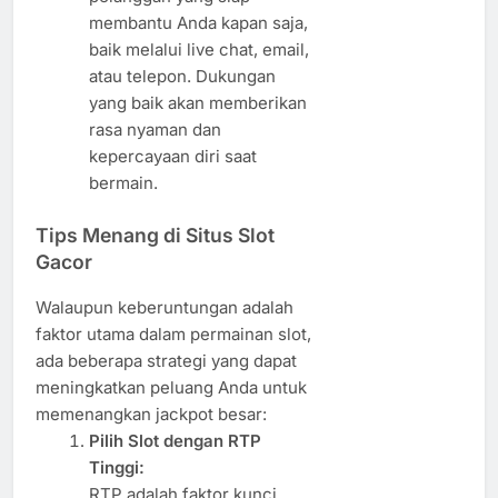
membantu Anda kapan saja,
baik melalui live chat, email,
atau telepon. Dukungan
yang baik akan memberikan
rasa nyaman dan
kepercayaan diri saat
bermain.
Tips Menang di Situs Slot
Gacor
Walaupun keberuntungan adalah
faktor utama dalam permainan slot,
ada beberapa strategi yang dapat
meningkatkan peluang Anda untuk
memenangkan jackpot besar:
Pilih Slot dengan RTP
Tinggi:
RTP adalah faktor kunci