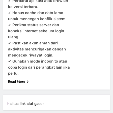
✔
Perbarui aplikasi atau browser
ke versi terbaru.
✔
Hapus cache dan data lama
untuk mencegah konflik sistem.
✔
Periksa status server dan
koneksi internet sebelum login
ulang.
✔
Pastikan akun aman dari
aktivitas mencurigakan dengan
mengecek riwayat login.
✔
Gunakan mode incognito atau
coba login dari perangkat lain jika
perlu.
Read More
situs link slot gacor