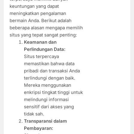
keuntungan yang dapat
meningkatkan pengalaman
bermain Anda. Berikut adalah
beberapa alasan mengapa memilih
situs yang tepat sangat penting:
Keamanan dan
Perlindungan Data:
Situs terpercaya
memastikan bahwa data
pribadi dan transaksi Anda
terlindungi dengan baik.
Mereka menggunakan
enkripsi tingkat tinggi untuk
melindungi informasi
sensitif dari akses yang
tidak sah.
Transparansi dalam
Pembayaran: