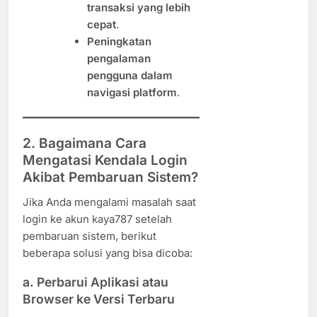
transaksi yang lebih
cepat
.
Peningkatan
pengalaman
pengguna dalam
navigasi platform
.
2. Bagaimana Cara
Mengatasi Kendala Login
Akibat Pembaruan Sistem?
Jika Anda mengalami masalah saat
login ke akun kaya787 setelah
pembaruan sistem, berikut
beberapa solusi yang bisa dicoba:
a. Perbarui Aplikasi atau
Browser ke Versi Terbaru