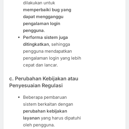
dilakukan untuk
memperbaiki bug yang
dapat mengganggu
pengalaman login
pengguna
.
Performa sistem juga
ditingkatkan
, sehingga
pengguna mendapatkan
pengalaman login yang lebih
cepat dan lancar.
c. Perubahan Kebijakan atau
Penyesuaian Regulasi
Beberapa pembaruan
sistem berkaitan dengan
perubahan kebijakan
layanan
yang harus dipatuhi
oleh pengguna.