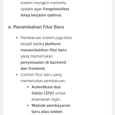
sistem mungkin meminta
update agar
fungsionalitas
tetap berjalan optimal
.
e. Penambahan Fitur Baru
Pembaruan sistem juga bisa
terjadi ketika
platform
menambahkan fitur baru
yang memerlukan
penyesuaian di backend
dan frontend
.
Contoh fitur baru yang
memerlukan pembaruan:
Autentikasi dua
faktor (2FA)
untuk
keamanan login.
Metode pembayaran
baru atau sistem