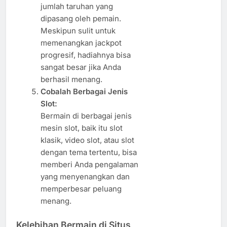
jumlah taruhan yang
dipasang oleh pemain.
Meskipun sulit untuk
memenangkan jackpot
progresif, hadiahnya bisa
sangat besar jika Anda
berhasil menang.
Cobalah Berbagai Jenis
Slot:
Bermain di berbagai jenis
mesin slot, baik itu slot
klasik, video slot, atau slot
dengan tema tertentu, bisa
memberi Anda pengalaman
yang menyenangkan dan
memperbesar peluang
menang.
Kelebihan Bermain di Situs