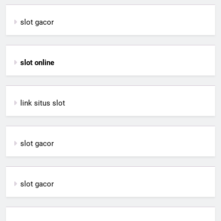
slot gacor
slot online
link situs slot
slot gacor
slot gacor