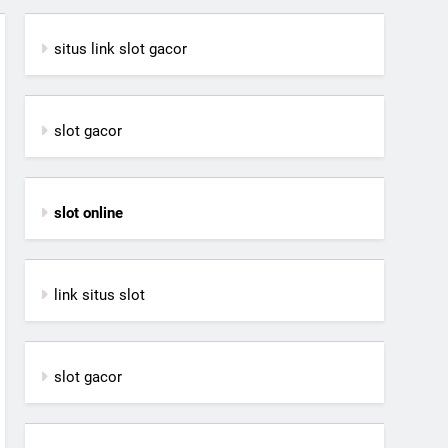
situs link slot gacor
slot gacor
slot online
link situs slot
slot gacor