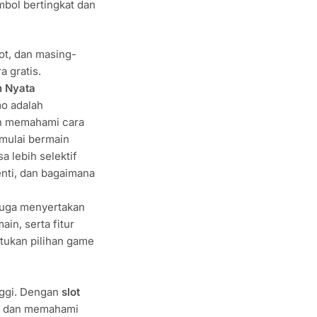
bol bertingkat dan
lot, dan masing-
a gratis.
n Nyata
mo adalah
ah memahami cara
 mulai bermain
a lebih selektif
nti, dan bagaimana
 juga menyertakan
ain, serta fitur
ukan pilihan game
nggi. Dengan
slot
a, dan memahami