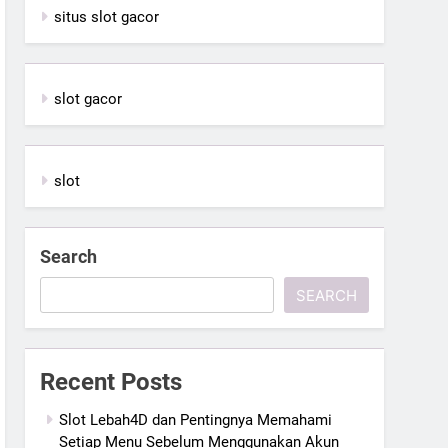
situs slot gacor
slot gacor
slot
Search
SEARCH
Recent Posts
Slot Lebah4D dan Pentingnya Memahami
Setiap Menu Sebelum Menggunakan Akun