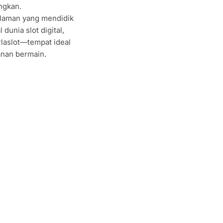
ngkan.
alaman yang mendidik
unia slot digital,
rlaslot—tempat ideal
nan bermain.