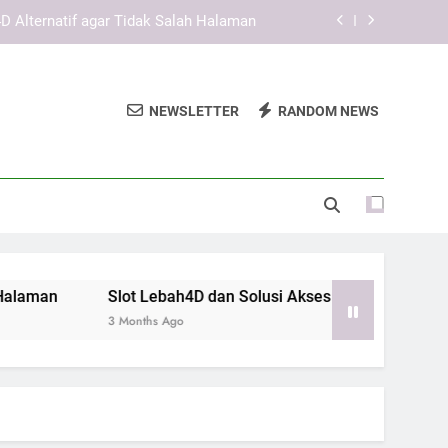
 Alternatif agar Tidak Salah Halaman
man Sulit Dibuka dengan Langkah Aman
ache agar LAE138 Login Lebih Lancar
NEWSLETTER
RANDOM NEWS
tiap Menu Sebelum Menggunakan Akun
Hunian Yang Nyaman Dan Indah.
 Alternatif agar Tidak Salah Halaman
man Sulit Dibuka dengan Langkah Aman
ache agar LAE138 Login Lebih Lancar
Slot Lebah4D dan Solusi Akses Saat Halaman Sulit Dibuk
3 Months Ago