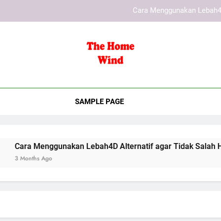
Cara Menggunakan Lebah4D
Slot Lebah4D dan Solusi Akses Saat Hala
Tips Membersihkan C
 Home Wind
Slot Lebah4D dan Pentingnya Memahami Se
nspirasi Dan Tips Dekorasi Rumah Di The Home Wind. Untuk 
Cara Menggunakan Lebah4D
SAMPLE PAGE
Slot Lebah4D dan Solusi Akses Saat Hala
Tips Membersihkan C
nggunakan Lebah4D Alternatif agar Tidak Salah Halaman
Ago