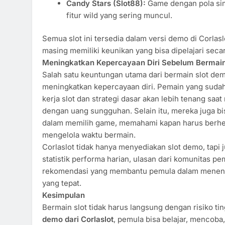
Candy Stars (Slot88):
Game dengan pola sim
fitur wild yang sering muncul.
Semua slot ini tersedia dalam versi demo di Corlas
masing memiliki keunikan yang bisa dipelajari secar
Meningkatkan Kepercayaan Diri Sebelum Bermai
Salah satu keuntungan utama dari bermain slot de
meningkatkan kepercayaan diri. Pemain yang sud
kerja slot dan strategi dasar akan lebih tenang saat
dengan uang sungguhan. Selain itu, mereka juga bis
dalam memilih game, memahami kapan harus berhe
mengelola waktu bermain.
Corlaslot tidak hanya menyediakan slot demo, tapi
statistik performa harian, ulasan dari komunitas pem
rekomendasi yang membantu pemula dalam menent
yang tepat.
Kesimpulan
Bermain slot tidak harus langsung dengan risiko ti
demo dari Corlaslot
, pemula bisa belajar, mencob