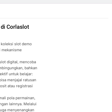
di Corlaslot
n koleksi slot demo
ri mekanisme
lot digital, mencoba
embingungkan, bahkan
ktif untuk belajar:
bisa menjajal ratusan
sit atau registrasi
nali pola permainan,
ngan lainnya. Melalui
i juga menyenangkan