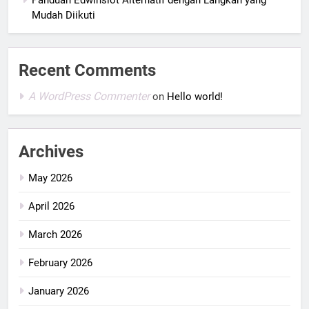
Mudah Diikuti
Recent Comments
A WordPress Commenter
on
Hello world!
Archives
May 2026
April 2026
March 2026
February 2026
January 2026