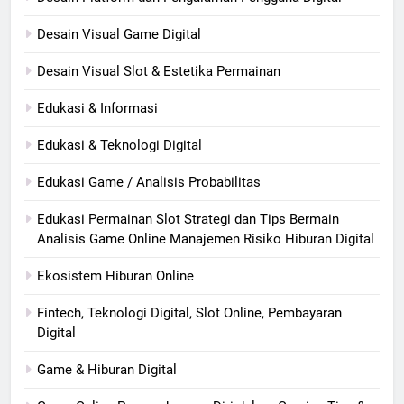
Desain Visual Game Digital
Desain Visual Slot & Estetika Permainan
Edukasi & Informasi
Edukasi & Teknologi Digital
Edukasi Game / Analisis Probabilitas
Edukasi Permainan Slot Strategi dan Tips Bermain
Analisis Game Online Manajemen Risiko Hiburan Digital
Ekosistem Hiburan Online
Fintech, Teknologi Digital, Slot Online, Pembayaran
Digital
Game & Hiburan Digital