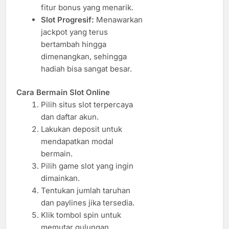
fitur bonus yang menarik.
Slot Progresif:
Menawarkan
jackpot yang terus
bertambah hingga
dimenangkan, sehingga
hadiah bisa sangat besar.
Cara Bermain Slot Online
Pilih situs slot terpercaya
dan daftar akun.
Lakukan deposit untuk
mendapatkan modal
bermain.
Pilih game slot yang ingin
dimainkan.
Tentukan jumlah taruhan
dan paylines jika tersedia.
Klik tombol spin untuk
memutar gulungan.