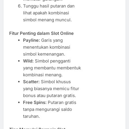
Tunggu hasil putaran dan
lihat apakah kombinasi
simbol menang muncul.
Fitur Penting dalam Slot Online
Payline:
Garis yang
menentukan kombinasi
simbol kemenangan.
Wild:
Simbol pengganti
yang membantu membentuk
kombinasi menang.
Scatter:
Simbol khusus
yang biasanya memicu fitur
bonus atau putaran gratis.
Free Spins:
Putaran gratis
tanpa mengurangi saldo
taruhan.