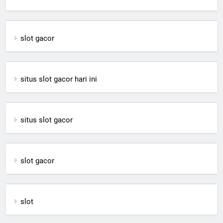
slot gacor
situs slot gacor hari ini
situs slot gacor
slot gacor
slot