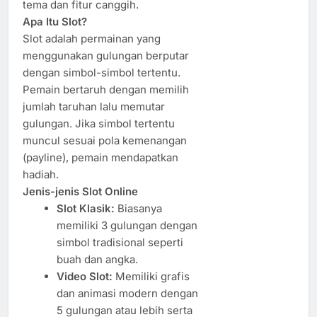
tema dan fitur canggih.
Apa Itu Slot?
Slot adalah permainan yang
menggunakan gulungan berputar
dengan simbol-simbol tertentu.
Pemain bertaruh dengan memilih
jumlah taruhan lalu memutar
gulungan. Jika simbol tertentu
muncul sesuai pola kemenangan
(payline), pemain mendapatkan
hadiah.
Jenis-jenis Slot Online
Slot Klasik:
Biasanya
memiliki 3 gulungan dengan
simbol tradisional seperti
buah dan angka.
Video Slot:
Memiliki grafis
dan animasi modern dengan
5 gulungan atau lebih serta