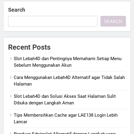
Search
SEARCH
Recent Posts
Slot Lebah4D dan Pentingnya Memahami Setiap Menu
Sebelum Menggunakan Akun
Cara Menggunakan Lebah4D Alternatif agar Tidak Salah
Halaman
Slot Lebah4D dan Solusi Akses Saat Halaman Sulit
Dibuka dengan Langkah Aman
Tips Membersihkan Cache agar LAE138 Login Lebih
Lancar
Panduan Edwinslot Alternatif dengan Langkah yang