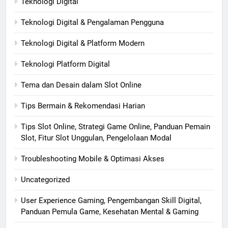
Teknologi Digital
Teknologi Digital & Pengalaman Pengguna
Teknologi Digital & Platform Modern
Teknologi Platform Digital
Tema dan Desain dalam Slot Online
Tips Bermain & Rekomendasi Harian
Tips Slot Online, Strategi Game Online, Panduan Pemain
Slot, Fitur Slot Unggulan, Pengelolaan Modal
Troubleshooting Mobile & Optimasi Akses
Uncategorized
User Experience Gaming, Pengembangan Skill Digital,
Panduan Pemula Game, Kesehatan Mental & Gaming