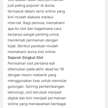
judi paling populer di dunia,
termasuk dalam versi online yang
kini mudah diakses melalui
internet. Bagi pemula, memahami
apa itu slot dan bagaimana cara
kerjanya sangat penting untuk
menikmati permainan dengan
bijak. Berikut panduan mudah
memahami dunia slot online.
Sejarah Singkat Slot
Permainan slot pertama kali
ditemukan pada akhir abad ke-19
dengan mesin mekanik yang
menggunakan tuas untuk memutar
gulungan. Seiring perkembangan
teknologi, slot berubah menjadi
digital dan kini menjadi permainan
online yang menawarkan berbagai