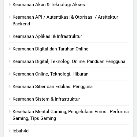
Keamanan Akun & Teknologi Akses
Keamanan API / Autentikasi & Otorisasi / Arsitektur
Backend
Keamanan Aplikasi & Infrastruktur
Keamanan Digital dan Taruhan Online
Keamanan Digital, Teknologi Online, Panduan Pengguna
Keamanan Online, Teknologi, Hiburan
Keamanan Siber dan Edukasi Pengguna
Keamanan Sistem & Infrastruktur
Kesehatan Mental Gaming, Pengelolaan Emosi, Performa
Gaming, Tips Gaming
lebah4d