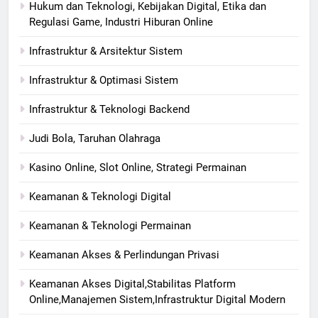
Hukum dan Teknologi, Kebijakan Digital, Etika dan
Regulasi Game, Industri Hiburan Online
Infrastruktur & Arsitektur Sistem
Infrastruktur & Optimasi Sistem
Infrastruktur & Teknologi Backend
Judi Bola, Taruhan Olahraga
Kasino Online, Slot Online, Strategi Permainan
Keamanan & Teknologi Digital
Keamanan & Teknologi Permainan
Keamanan Akses & Perlindungan Privasi
Keamanan Akses Digital,Stabilitas Platform
Online,Manajemen Sistem,Infrastruktur Digital Modern