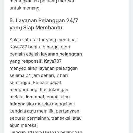
meningkatkan peluang mereka
untuk menang.
5. Layanan Pelanggan 24/7
yang Siap Membantu
Salah satu faktor yang membuat
Kaya787 begitu dihargai oleh
pemain adalah
layanan pelanggan
yang responsif
. Kaya787
menyediakan layanan pelanggan
selama 24 jam sehari, 7 hari
seminggu. Pemain dapat
menghubungi tim dukungan
melalui
live chat
,
email
, atau
telepon
jika mereka mengalami
kendala atau memiliki pertanyaan
seputar permainan, transaksi, atau
akun mereka.
Dengan adanya layanan pelanggan