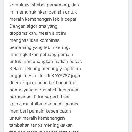
kombinasi simbol pemenang, dan
ini memungkinkan pemain untuk
meraih kemenangan lebih cepat.
Dengan algoritma yang
dioptimalkan, mesin slot ini
menghasilkan kombinasi
pemenang yang lebih sering,
meningkatkan peluang pemain
untuk memenangkan hadiah besar.
Selain peluang menang yang lebih
tinggi, mesin slot di KAYA787 juga
dilengkapi dengan berbagai fitur
bonus yang menambah keseruan
permainan. Fitur seperti free
spins, multiplier, dan mini-games
memberi pemain kesempatan
untuk meraih kemenangan
tambahan tanpa meningkatkan