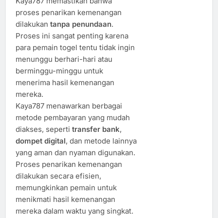
Kaya787 memastikan bahwa
proses penarikan kemenangan
dilakukan
tanpa penundaan
.
Proses ini sangat penting karena
para pemain togel tentu tidak ingin
menunggu berhari-hari atau
berminggu-minggu untuk
menerima hasil kemenangan
mereka.
Kaya787 menawarkan berbagai
metode pembayaran yang mudah
diakses, seperti
transfer bank
,
dompet digital
, dan metode lainnya
yang aman dan nyaman digunakan.
Proses penarikan kemenangan
dilakukan secara efisien,
memungkinkan pemain untuk
menikmati hasil kemenangan
mereka dalam waktu yang singkat.