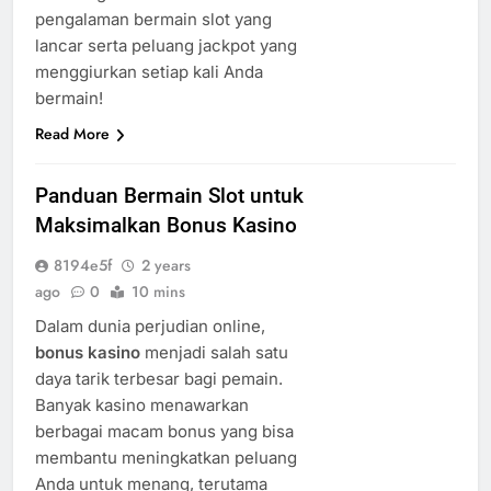
pengalaman bermain slot yang
lancar serta peluang jackpot yang
menggiurkan setiap kali Anda
bermain!
Read More
Panduan Bermain Slot untuk
Maksimalkan Bonus Kasino
8194e5f
2 years
ago
0
10 mins
Dalam dunia perjudian online,
bonus kasino
menjadi salah satu
daya tarik terbesar bagi pemain.
Banyak kasino menawarkan
berbagai macam bonus yang bisa
membantu meningkatkan peluang
Anda untuk menang, terutama