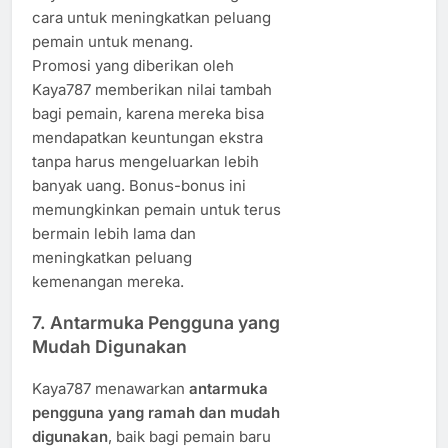
cara untuk meningkatkan peluang
pemain untuk menang.
Promosi yang diberikan oleh
Kaya787 memberikan nilai tambah
bagi pemain, karena mereka bisa
mendapatkan keuntungan ekstra
tanpa harus mengeluarkan lebih
banyak uang. Bonus-bonus ini
memungkinkan pemain untuk terus
bermain lebih lama dan
meningkatkan peluang
kemenangan mereka.
7. Antarmuka Pengguna yang
Mudah Digunakan
Kaya787 menawarkan
antarmuka
pengguna yang ramah dan mudah
digunakan
, baik bagi pemain baru