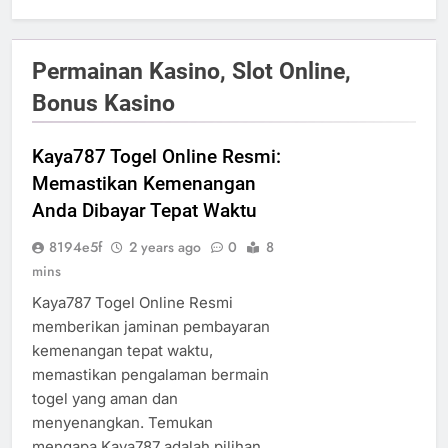
Permainan Kasino, Slot Online,
Bonus Kasino
Kaya787 Togel Online Resmi:
Memastikan Kemenangan
Anda Dibayar Tepat Waktu
8194e5f
2 years ago
0
8
mins
Kaya787 Togel Online Resmi
memberikan jaminan pembayaran
kemenangan tepat waktu,
memastikan pengalaman bermain
togel yang aman dan
menyenangkan. Temukan
mengapa Kaya787 adalah pilihan