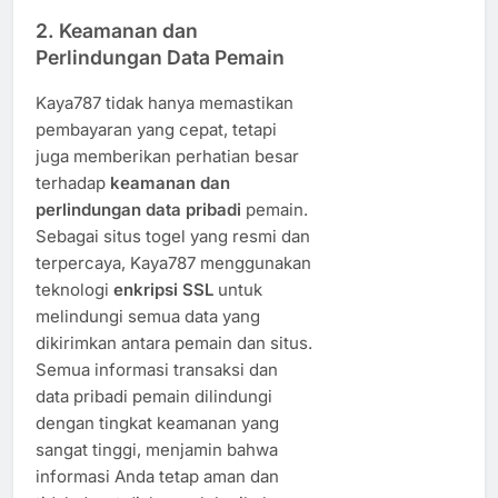
2. Keamanan dan
Perlindungan Data Pemain
Kaya787 tidak hanya memastikan
pembayaran yang cepat, tetapi
juga memberikan perhatian besar
terhadap
keamanan dan
perlindungan data pribadi
pemain.
Sebagai situs togel yang resmi dan
terpercaya, Kaya787 menggunakan
teknologi
enkripsi SSL
untuk
melindungi semua data yang
dikirimkan antara pemain dan situs.
Semua informasi transaksi dan
data pribadi pemain dilindungi
dengan tingkat keamanan yang
sangat tinggi, menjamin bahwa
informasi Anda tetap aman dan