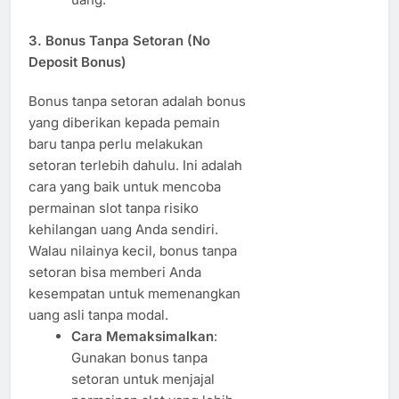
3.
Bonus Tanpa Setoran (No
Deposit Bonus)
Bonus tanpa setoran adalah bonus
yang diberikan kepada pemain
baru tanpa perlu melakukan
setoran terlebih dahulu. Ini adalah
cara yang baik untuk mencoba
permainan slot tanpa risiko
kehilangan uang Anda sendiri.
Walau nilainya kecil, bonus tanpa
setoran bisa memberi Anda
kesempatan untuk memenangkan
uang asli tanpa modal.
Cara Memaksimalkan
:
Gunakan bonus tanpa
setoran untuk menjajal