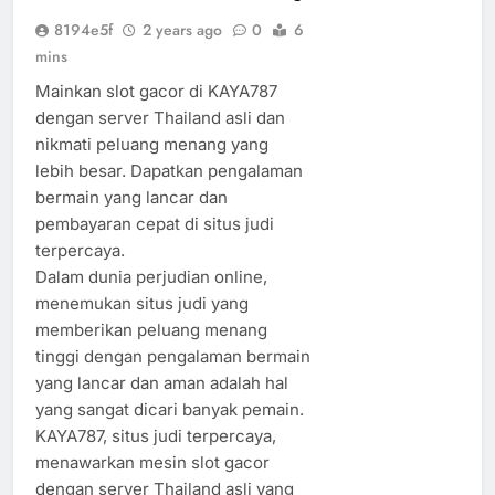
8194e5f
2 years ago
0
6
mins
Mainkan slot gacor di KAYA787
dengan server Thailand asli dan
nikmati peluang menang yang
lebih besar. Dapatkan pengalaman
bermain yang lancar dan
pembayaran cepat di situs judi
terpercaya.
Dalam dunia perjudian online,
menemukan situs judi yang
memberikan peluang menang
tinggi dengan pengalaman bermain
yang lancar dan aman adalah hal
yang sangat dicari banyak pemain.
KAYA787, situs judi terpercaya,
menawarkan mesin slot gacor
dengan server Thailand asli yang