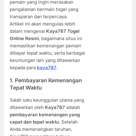
pemain yang ingin merasakan
pengalaman bermain togel yang
transparan dan terpercaya.
Artikel ini akan mengulas lebih
dalam mengenai
Kaya787 Togel
Online Resmi
, bagaimana situs ini
memastikan kemenangan pemain
dibayar tepat waktu, serta berbagai
keuntungan lain yang ditawarkan
kepada para
kaya787
.
1. Pembayaran Kemenangan
Tepat Waktu
Salah satu keunggulan utama yang
ditawarkan oleh
Kaya787
adalah
pembayaran kemenangan yang
cepat dan tepat waktu
. Setelah
Anda memenangkan taruhan,