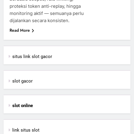
proteksi token anti-replay, hingga
monitoring aktif — semuanya perlu
dijalankan secara konsisten.
Read More
situs link slot gacor
slot gacor
slot online
link situs slot