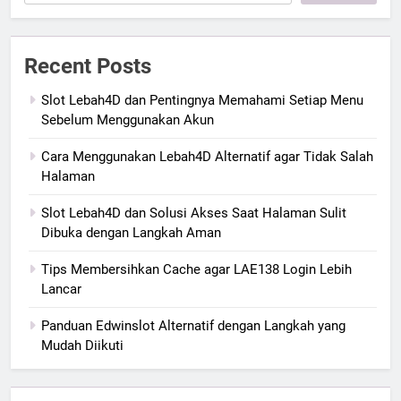
Recent Posts
Slot Lebah4D dan Pentingnya Memahami Setiap Menu
Sebelum Menggunakan Akun
Cara Menggunakan Lebah4D Alternatif agar Tidak Salah
Halaman
Slot Lebah4D dan Solusi Akses Saat Halaman Sulit
Dibuka dengan Langkah Aman
Tips Membersihkan Cache agar LAE138 Login Lebih
Lancar
Panduan Edwinslot Alternatif dengan Langkah yang
Mudah Diikuti