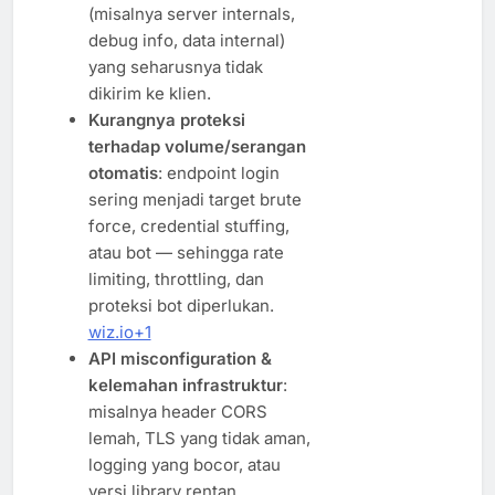
(misalnya server internals,
debug info, data internal)
yang seharusnya tidak
dikirim ke klien.
Kurangnya proteksi
terhadap volume/serangan
otomatis
: endpoint login
sering menjadi target brute
force, credential stuffing,
atau bot — sehingga rate
limiting, throttling, dan
proteksi bot diperlukan.
wiz.io+1
API misconfiguration &
kelemahan infrastruktur
:
misalnya header CORS
lemah, TLS yang tidak aman,
logging yang bocor, atau
versi library rentan.