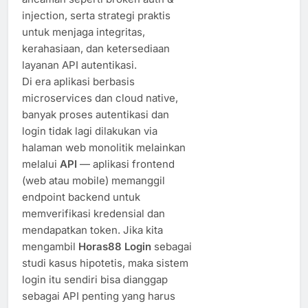
injection, serta strategi praktis
untuk menjaga integritas,
kerahasiaan, dan ketersediaan
layanan API autentikasi.
Di era aplikasi berbasis
microservices dan cloud native,
banyak proses autentikasi dan
login tidak lagi dilakukan via
halaman web monolitik melainkan
melalui
API
— aplikasi frontend
(web atau mobile) memanggil
endpoint backend untuk
memverifikasi kredensial dan
mendapatkan token. Jika kita
mengambil
Horas88 Login
sebagai
studi kasus hipotetis, maka sistem
login itu sendiri bisa dianggap
sebagai API penting yang harus