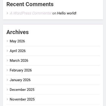
Recent Comments
A WordPress Commenter
on
Hello world!
Archives
May 2026
April 2026
March 2026
February 2026
January 2026
December 2025
November 2025