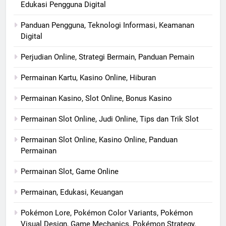
Edukasi Pengguna Digital
Panduan Pengguna, Teknologi Informasi, Keamanan
Digital
Perjudian Online, Strategi Bermain, Panduan Pemain
Permainan Kartu, Kasino Online, Hiburan
Permainan Kasino, Slot Online, Bonus Kasino
Permainan Slot Online, Judi Online, Tips dan Trik Slot
Permainan Slot Online, Kasino Online, Panduan
Permainan
Permainan Slot, Game Online
Permainan, Edukasi, Keuangan
Pokémon Lore, Pokémon Color Variants, Pokémon
Visual Design, Game Mechanics, Pokémon Strategy,