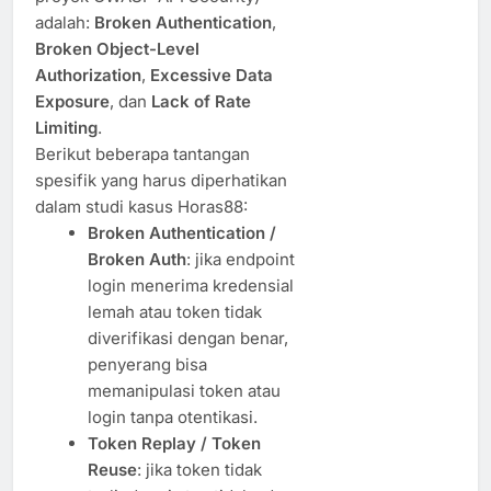
adalah:
Broken Authentication
,
Broken Object-Level
Authorization
,
Excessive Data
Exposure
, dan
Lack of Rate
Limiting
.
Berikut beberapa tantangan
spesifik yang harus diperhatikan
dalam studi kasus Horas88:
Broken Authentication /
Broken Auth
: jika endpoint
login menerima kredensial
lemah atau token tidak
diverifikasi dengan benar,
penyerang bisa
memanipulasi token atau
login tanpa otentikasi.
Token Replay / Token
Reuse
: jika token tidak