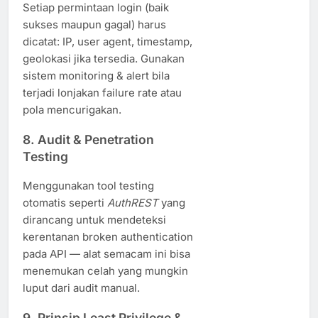
Setiap permintaan login (baik
sukses maupun gagal) harus
dicatat: IP, user agent, timestamp,
geolokasi jika tersedia. Gunakan
sistem monitoring & alert bila
terjadi lonjakan failure rate atau
pola mencurigakan.
8. Audit & Penetration
Testing
Menggunakan tool testing
otomatis seperti
AuthREST
yang
dirancang untuk mendeteksi
kerentanan broken authentication
pada API — alat semacam ini bisa
menemukan celah yang mungkin
luput dari audit manual.
9. Prinsip Least Privilege &