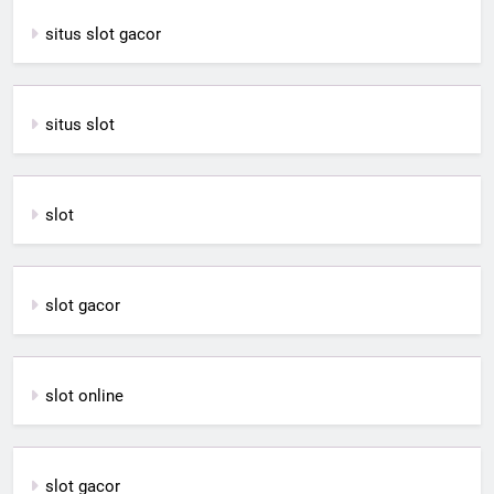
situs slot gacor
situs slot
slot
slot gacor
slot online
slot gacor