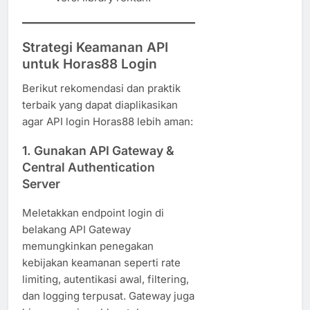
Strategi Keamanan API
untuk Horas88 Login
Berikut rekomendasi dan praktik
terbaik yang dapat diaplikasikan
agar API login Horas88 lebih aman:
1. Gunakan API Gateway &
Central Authentication
Server
Meletakkan endpoint login di
belakang API Gateway
memungkinkan penegakan
kebijakan keamanan seperti rate
limiting, autentikasi awal, filtering,
dan logging terpusat. Gateway juga