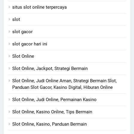
situs slot online terpercaya
slot
slot gacor
slot gacor hari ini
Slot Online
Slot Online, Jackpot, Strategi Bermain
Slot Online, Judi Online Aman, Strategi Bermain Slot,
Panduan Slot Gacor, Kasino Digital, Hiburan Online
Slot Online, Judi Online, Permainan Kasino
Slot Online, Kasino Online, Tips Bermain
Slot Online, Kasino, Panduan Bermain