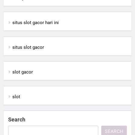
situs slot gacor hari ini
situs slot gacor
slot gacor
slot
Search
SEARCH