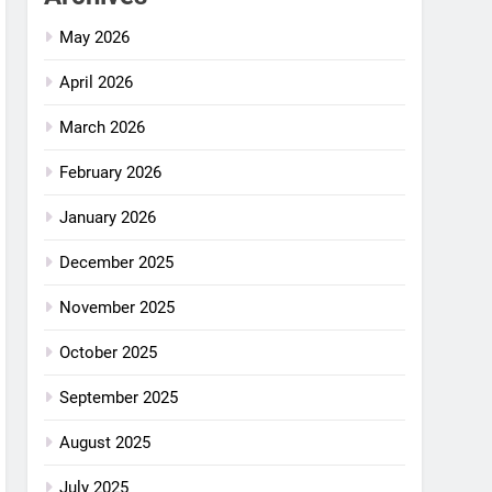
May 2026
April 2026
March 2026
February 2026
January 2026
December 2025
November 2025
October 2025
September 2025
August 2025
July 2025