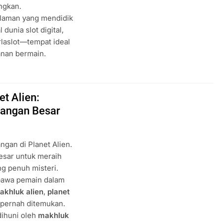
ngkan.
alaman yang mendidik
unia slot digital,
rlaslot—tempat ideal
nan bermain.
t Alien:
nangan Besar
gan di Planet Alien.
besar untuk meraih
g penuh misteri.
bawa pemain dalam
akhluk alien
,
planet
pernah ditemukan.
ihuni oleh
makhluk