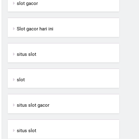
slot gacor
Slot gacor hari ini
situs slot
slot
situs slot gacor
situs slot