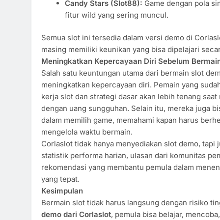
Candy Stars (Slot88):
Game dengan pola sim
fitur wild yang sering muncul.
Semua slot ini tersedia dalam versi demo di Corlas
masing memiliki keunikan yang bisa dipelajari secar
Meningkatkan Kepercayaan Diri Sebelum Bermai
Salah satu keuntungan utama dari bermain slot de
meningkatkan kepercayaan diri. Pemain yang sud
kerja slot dan strategi dasar akan lebih tenang saat
dengan uang sungguhan. Selain itu, mereka juga bis
dalam memilih game, memahami kapan harus berhe
mengelola waktu bermain.
Corlaslot tidak hanya menyediakan slot demo, tapi
statistik performa harian, ulasan dari komunitas pem
rekomendasi yang membantu pemula dalam menent
yang tepat.
Kesimpulan
Bermain slot tidak harus langsung dengan risiko ti
demo dari Corlaslot
, pemula bisa belajar, mencob