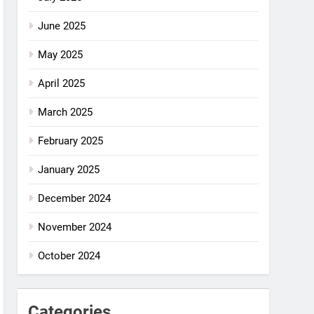
June 2025
May 2025
April 2025
March 2025
February 2025
January 2025
December 2024
November 2024
October 2024
Categories