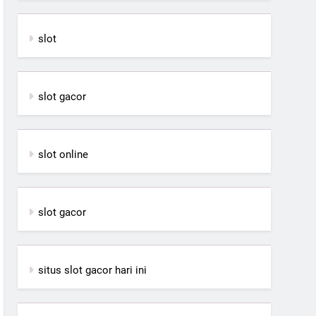
slot
slot gacor
slot online
slot gacor
situs slot gacor hari ini