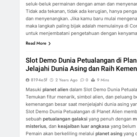
seluk-beluk permainan dengan aman dan menyena
Tidak ada tekanan, tidak ada kerugian, hanya peng
dan menyenangkan. Jika kamu baru mulai mengenal d
maka langkah paling bijak adalah memulainya di Co
untuk menjembatani pengetahuan dengan kenyama
Read More
Slot Demo Dunia Petualangan di Plane
Jelajahi Dunia Asing dan Raih Keme
8194e5f
2 Years Ago
0
9 Mins
Masuki
planet alien
dalam Slot Demo Dunia Petualan
Temukan fitur menarik, simbol alien, dan peluang 
kemenangan besar saat menjelajahi dunia asing yan
Slot Demo Dunia Petualangan di Planet Alien mem
sebuah
petualangan galaksi
yang penuh dengan
m
misterius
, dan
keajaiban luar angkasa
yang belum 
Pemain akan berkeliling melalui
planet asing
yang d