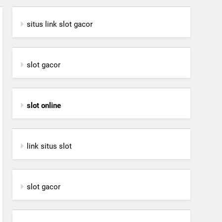
situs link slot gacor
slot gacor
slot online
link situs slot
slot gacor