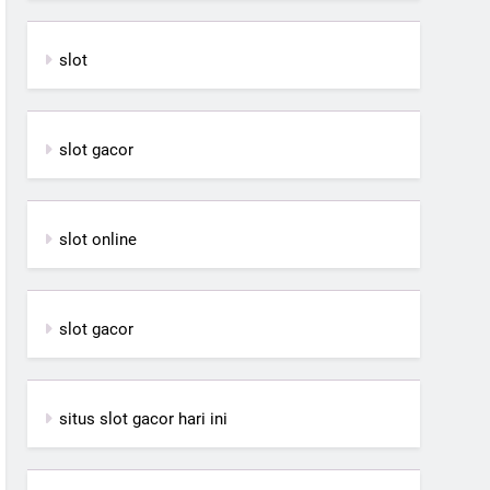
slot
slot gacor
slot online
slot gacor
situs slot gacor hari ini