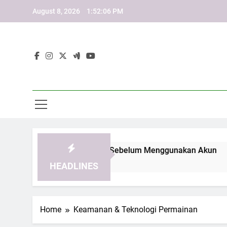
Skip
August 8, 2026
1:52:07 PM
to
content
The
Temukan I
hami Setiap Menu Sebelum Menggunakan Akun
Cara Me
3 Months 
HEADLINES
Home
Keamanan & Teknologi Permainan