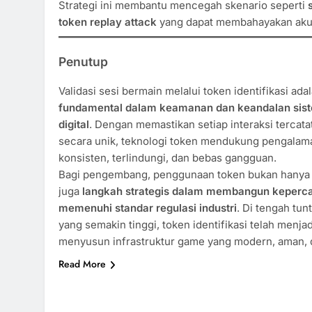
Strategi ini membantu mencegah skenario seperti
token replay attack
yang dapat membahayakan aku
Penutup
Validasi sesi bermain melalui token identifikasi ada
fundamental dalam keamanan dan keandalan sist
digital
. Dengan memastikan setiap interaksi tercatat
secara unik, teknologi token mendukung pengalam
konsisten, terlindungi, dan bebas gangguan.
Bagi pengembang, penggunaan token bukan hanya so
juga
langkah strategis dalam membangun keperc
memenuhi standar regulasi industri
. Di tengah tun
yang semakin tinggi, token identifikasi telah menjad
menyusun infrastruktur game yang modern, aman, d
Read More