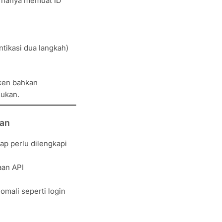
k hanya memuat ID
ntikasi dua langkah)
oken bahkan
sukan.
han
ap perlu dilengkapi
an API
omali seperti login