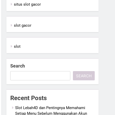
situs slot gacor
slot gacor
slot
Search
SEARCH
Recent Posts
Slot Lebah4D dan Pentingnya Memahami
Setiap Menu Sebelum Menggunakan Akun