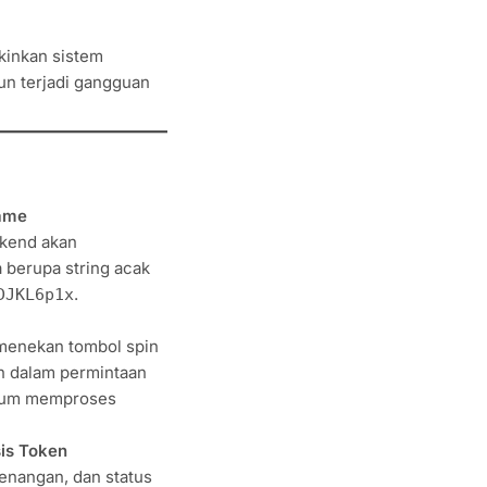
inkan sistem
un terjadi gangguan
Game
ckend akan
 berupa string acak
.
DJKL6p1x
 menekan tombol spin
n dalam permintaan
elum memproses
is Token
menangan, dan status