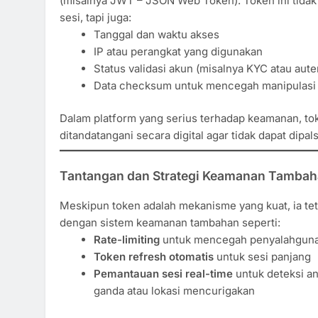
(misalnya JWT – JSON Web Token). Token ini tida
sesi, tapi juga:
Tanggal dan waktu akses
IP atau perangkat yang digunakan
Status validasi akun (misalnya KYC atau aute
Data checksum untuk mencegah manipulasi
Dalam platform yang serius terhadap keamanan, t
ditandatangani secara digital agar tidak dapat dipal
Tantangan dan Strategi Keamanan Tamba
Meskipun token adalah mekanisme yang kuat, ia tet
dengan sistem keamanan tambahan seperti:
Rate-limiting
untuk mencegah penyalahguna
Token refresh otomatis
untuk sesi panjang
Pemantauan sesi real-time
untuk deteksi an
ganda atau lokasi mencurigakan