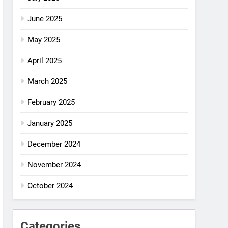
June 2025
May 2025
April 2025
March 2025
February 2025
January 2025
December 2024
November 2024
October 2024
Categories