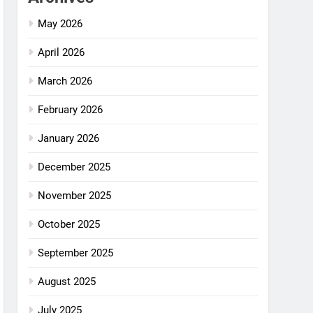
May 2026
April 2026
March 2026
February 2026
January 2026
December 2025
November 2025
October 2025
September 2025
August 2025
July 2025