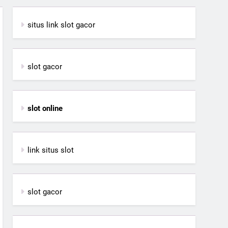
situs link slot gacor
slot gacor
slot online
link situs slot
slot gacor