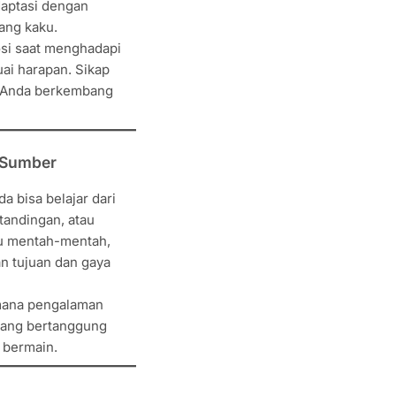
daptasi dengan
ang kaku.
si saat menghadapi
uai harapan. Sikap
u Anda berkembang
i Sumber
 bisa belajar dari
tandingan, atau
ru mentah-mentah,
n tujuan dan gaya
 mana pengalaman
yang bertanggung
 bermain.