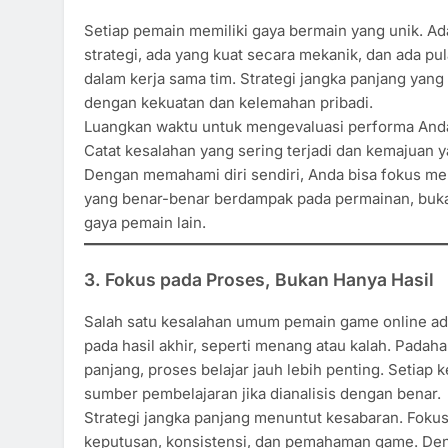
Setiap pemain memiliki gaya bermain yang unik. A
strategi, ada yang kuat secara mekanik, dan ada pu
dalam kerja sama tim. Strategi jangka panjang yang 
dengan kekuatan dan kelemahan pribadi.
Luangkan waktu untuk mengevaluasi performa Anda 
Catat kesalahan yang sering terjadi dan kemajuan y
Dengan memahami diri sendiri, Anda bisa fokus 
yang benar-benar berdampak pada permainan, buk
gaya pemain lain.
3. Fokus pada Proses, Bukan Hanya Hasil
Salah satu kesalahan umum pemain game online ada
pada hasil akhir, seperti menang atau kalah. Padaha
panjang, proses belajar jauh lebih penting. Setiap 
sumber pembelajaran jika dianalisis dengan benar.
Strategi jangka panjang menuntut kesabaran. Foku
keputusan, konsistensi, dan pemahaman game. Den