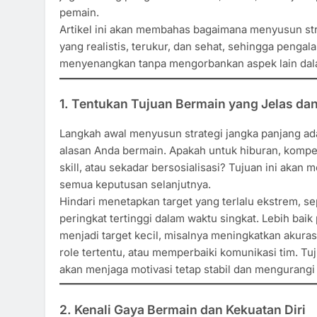
pemain.
Artikel ini akan membahas bagaimana menyusun str
yang realistis, terukur, dan sehat, sehingga penga
menyenangkan tanpa mengorbankan aspek lain dal
1. Tentukan Tujuan Bermain yang Jelas dan 
Langkah awal menyusun strategi jangka panjang a
alasan Anda bermain. Apakah untuk hiburan, komp
skill, atau sekadar bersosialisasi? Tujuan ini akan m
semua keputusan selanjutnya.
Hindari menetapkan target yang terlalu ekstrem, s
peringkat tertinggi dalam waktu singkat. Lebih baik
menjadi target kecil, misalnya meningkatkan akura
role tertentu, atau memperbaiki komunikasi tim. Tuj
akan menjaga motivasi tetap stabil dan mengurangi
2. Kenali Gaya Bermain dan Kekuatan Diri