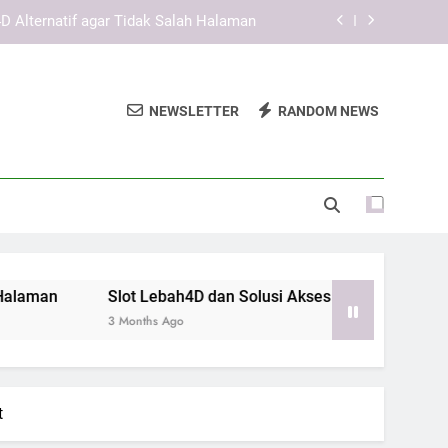
 Alternatif agar Tidak Salah Halaman
man Sulit Dibuka dengan Langkah Aman
ache agar LAE138 Login Lebih Lancar
NEWSLETTER
RANDOM NEWS
tiap Menu Sebelum Menggunakan Akun
Hunian Yang Nyaman Dan Indah.
 Alternatif agar Tidak Salah Halaman
man Sulit Dibuka dengan Langkah Aman
ache agar LAE138 Login Lebih Lancar
Slot Lebah4D dan Solusi Akses Saat Halaman Sulit Dibuk
3 Months Ago
t