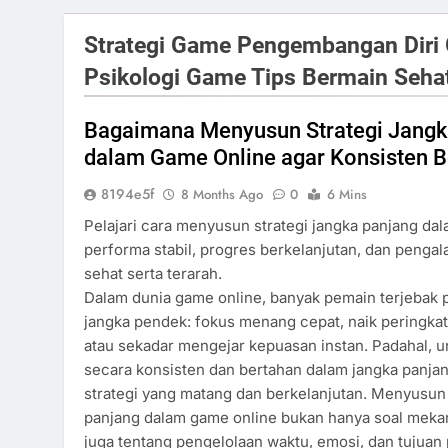
Strategi Game Pengembangan Dir
Psikologi Game Tips Bermain Seha
Bagaimana Menyusun Strategi Jangk
dalam Game Online agar Konsisten 
8194e5f
8 Months Ago
0
6 Mins
Pelajari cara menyusun strategi jangka panjang da
performa stabil, progres berkelanjutan, dan penga
sehat serta terarah.
Dalam dunia game online, banyak pemain terjebak 
jangka pendek: fokus menang cepat, naik peringka
atau sekadar mengejar kepuasan instan. Padahal, 
secara konsisten dan bertahan dalam jangka panja
strategi yang matang dan berkelanjutan. Menyusun 
panjang dalam game online bukan hanya soal mekan
juga tentang pengelolaan waktu, emosi, dan tujuan 