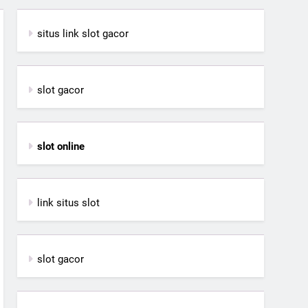
situs link slot gacor
slot gacor
slot online
link situs slot
slot gacor