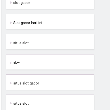
slot gacor
Slot gacor hari ini
situs slot
slot
situs slot gacor
situs slot