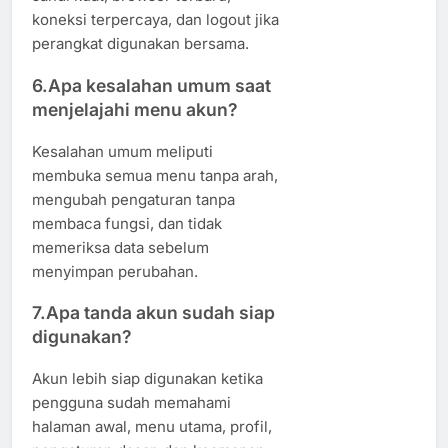
koneksi terpercaya, dan logout jika
perangkat digunakan bersama.
6.Apa kesalahan umum saat
menjelajahi menu akun?
Kesalahan umum meliputi
membuka semua menu tanpa arah,
mengubah pengaturan tanpa
membaca fungsi, dan tidak
memeriksa data sebelum
menyimpan perubahan.
7.Apa tanda akun sudah siap
digunakan?
Akun lebih siap digunakan ketika
pengguna sudah memahami
halaman awal, menu utama, profil,