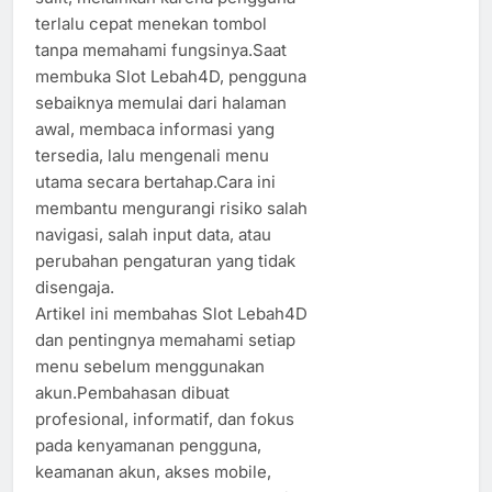
terlalu cepat menekan tombol
tanpa memahami fungsinya.Saat
membuka Slot Lebah4D, pengguna
sebaiknya memulai dari halaman
awal, membaca informasi yang
tersedia, lalu mengenali menu
utama secara bertahap.Cara ini
membantu mengurangi risiko salah
navigasi, salah input data, atau
perubahan pengaturan yang tidak
disengaja.
Artikel ini membahas Slot Lebah4D
dan pentingnya memahami setiap
menu sebelum menggunakan
akun.Pembahasan dibuat
profesional, informatif, dan fokus
pada kenyamanan pengguna,
keamanan akun, akses mobile,