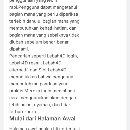
penggunaan yang lebih
rapi.Pengguna dapat mengetahui
bagian mana yang perlu diperiksa
terlebih dahulu, bagian mana yang
membutuhkan kehati-hatian, dan
bagian mana yang sebaiknya tidak
diubah sebelum benar-benar
dipahami.
Pencarian seperti Lebah4D login,
Lebah4D resmi, Lebah4D
alternatif, dan Slot Lebah4D
menunjukkan bahwa pengguna
membutuhkan panduan yang
praktis.Mereka ingin memahami
cara menggunakan akun dengan
lebih aman, nyaman, dan tidak
terburu-buru.
Mulai dari Halaman Awal
Halaman awal adalah titik orientasi