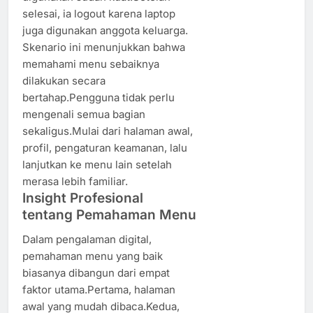
selesai, ia logout karena laptop
juga digunakan anggota keluarga.
Skenario ini menunjukkan bahwa
memahami menu sebaiknya
dilakukan secara
bertahap.Pengguna tidak perlu
mengenali semua bagian
sekaligus.Mulai dari halaman awal,
profil, pengaturan keamanan, lalu
lanjutkan ke menu lain setelah
merasa lebih familiar.
Insight Profesional
tentang Pemahaman Menu
Dalam pengalaman digital,
pemahaman menu yang baik
biasanya dibangun dari empat
faktor utama.Pertama, halaman
awal yang mudah dibaca.Kedua,