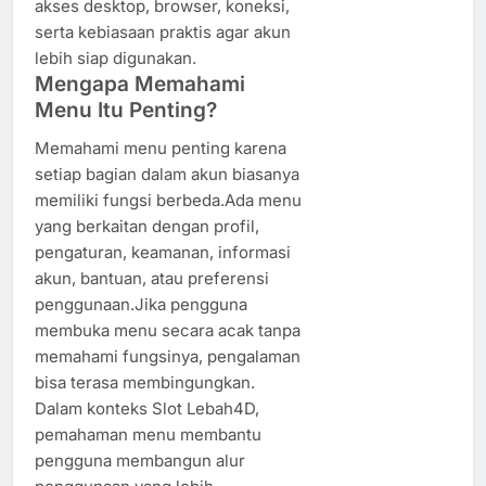
akses desktop, browser, koneksi,
serta kebiasaan praktis agar akun
lebih siap digunakan.
Mengapa Memahami
Menu Itu Penting?
Memahami menu penting karena
setiap bagian dalam akun biasanya
memiliki fungsi berbeda.Ada menu
yang berkaitan dengan profil,
pengaturan, keamanan, informasi
akun, bantuan, atau preferensi
penggunaan.Jika pengguna
membuka menu secara acak tanpa
memahami fungsinya, pengalaman
bisa terasa membingungkan.
Dalam konteks Slot Lebah4D,
pemahaman menu membantu
pengguna membangun alur