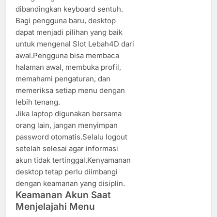
dibandingkan keyboard sentuh.
Bagi pengguna baru, desktop
dapat menjadi pilihan yang baik
untuk mengenal Slot Lebah4D dari
awal.Pengguna bisa membaca
halaman awal, membuka profil,
memahami pengaturan, dan
memeriksa setiap menu dengan
lebih tenang.
Jika laptop digunakan bersama
orang lain, jangan menyimpan
password otomatis.Selalu logout
setelah selesai agar informasi
akun tidak tertinggal.Kenyamanan
desktop tetap perlu diimbangi
dengan keamanan yang disiplin.
Keamanan Akun Saat
Menjelajahi Menu