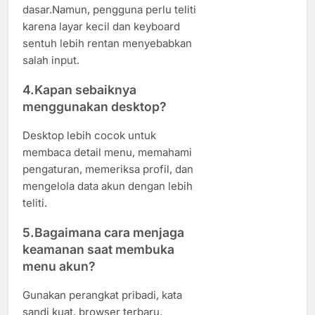
dasar.Namun, pengguna perlu teliti
karena layar kecil dan keyboard
sentuh lebih rentan menyebabkan
salah input.
4.Kapan sebaiknya
menggunakan desktop?
Desktop lebih cocok untuk
membaca detail menu, memahami
pengaturan, memeriksa profil, dan
mengelola data akun dengan lebih
teliti.
5.Bagaimana cara menjaga
keamanan saat membuka
menu akun?
Gunakan perangkat pribadi, kata
sandi kuat, browser terbaru,