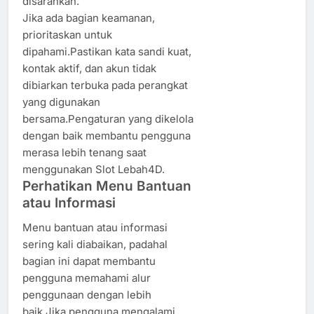
disarankan.
Jika ada bagian keamanan,
prioritaskan untuk
dipahami.Pastikan kata sandi kuat,
kontak aktif, dan akun tidak
dibiarkan terbuka pada perangkat
yang digunakan
bersama.Pengaturan yang dikelola
dengan baik membantu pengguna
merasa lebih tenang saat
menggunakan Slot Lebah4D.
Perhatikan Menu Bantuan
atau Informasi
Menu bantuan atau informasi
sering kali diabaikan, padahal
bagian ini dapat membantu
pengguna memahami alur
penggunaan dengan lebih
baik.Jika pengguna mengalami