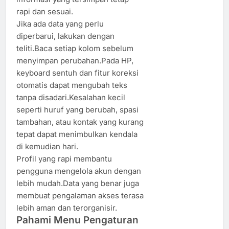
rapi dan sesuai.
Jika ada data yang perlu
diperbarui, lakukan dengan
teliti.Baca setiap kolom sebelum
menyimpan perubahan.Pada HP,
keyboard sentuh dan fitur koreksi
otomatis dapat mengubah teks
tanpa disadari.Kesalahan kecil
seperti huruf yang berubah, spasi
tambahan, atau kontak yang kurang
tepat dapat menimbulkan kendala
di kemudian hari.
Profil yang rapi membantu
pengguna mengelola akun dengan
lebih mudah.Data yang benar juga
membuat pengalaman akses terasa
lebih aman dan terorganisir.
Pahami Menu Pengaturan