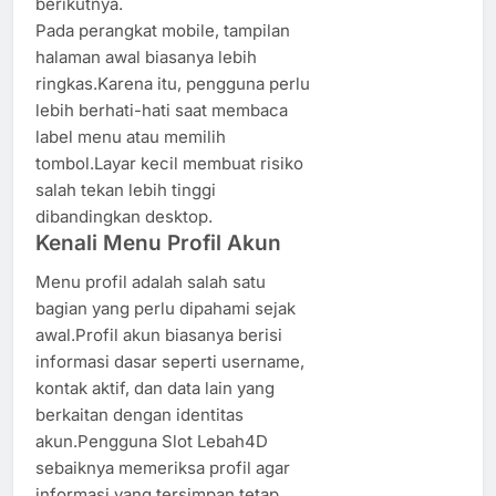
berikutnya.
Pada perangkat mobile, tampilan
halaman awal biasanya lebih
ringkas.Karena itu, pengguna perlu
lebih berhati-hati saat membaca
label menu atau memilih
tombol.Layar kecil membuat risiko
salah tekan lebih tinggi
dibandingkan desktop.
Kenali Menu Profil Akun
Menu profil adalah salah satu
bagian yang perlu dipahami sejak
awal.Profil akun biasanya berisi
informasi dasar seperti username,
kontak aktif, dan data lain yang
berkaitan dengan identitas
akun.Pengguna Slot Lebah4D
sebaiknya memeriksa profil agar
informasi yang tersimpan tetap