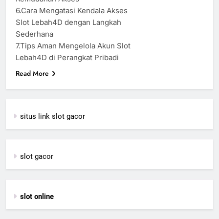
6.Cara Mengatasi Kendala Akses
Slot Lebah4D dengan Langkah
Sederhana
7.Tips Aman Mengelola Akun Slot
Lebah4D di Perangkat Pribadi
Read More
situs link slot gacor
slot gacor
slot online