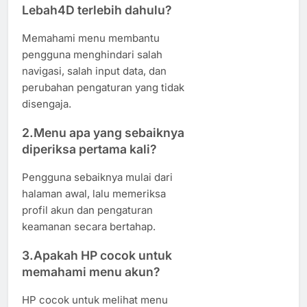
Lebah4D terlebih dahulu?
Memahami menu membantu
pengguna menghindari salah
navigasi, salah input data, dan
perubahan pengaturan yang tidak
disengaja.
2.Menu apa yang sebaiknya
diperiksa pertama kali?
Pengguna sebaiknya mulai dari
halaman awal, lalu memeriksa
profil akun dan pengaturan
keamanan secara bertahap.
3.Apakah HP cocok untuk
memahami menu akun?
HP cocok untuk melihat menu