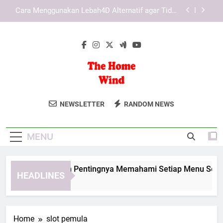
Skip
Slot Lebah4D dan Solusi Akses Saat Halaman
to
Sulit Dibuka dengan Langkah Aman
content
Tips Membersihkan Cache agar LAE138 Login
Lebih Lancar
Slot Lebah4D dan Pentingnya Memahami Setiap
Menu Sebelum Menggunakan Akun
Cara Menggunakan Lebah4D Alternatif agar Tidak
Salah Halaman
The Home Wind
Temukan Inspirasi Dan Tips Dekorasi
Slot Lebah4D dan Solusi Akses Saat Halaman
NEWSLETTER
RANDOM NEWS
Sulit Dibuka dengan Langkah Aman
Rumah Di The Home Wind. Untuk
Tips Membersihkan Cache agar LAE138 Login
Hunian Yang Nyaman Dan Indah.
Lebih Lancar
MENU
lot Lebah4D dan Pentingnya Memahami Setiap Menu Sebel
HEADLINES
 Months Ago
Home
slot pemula