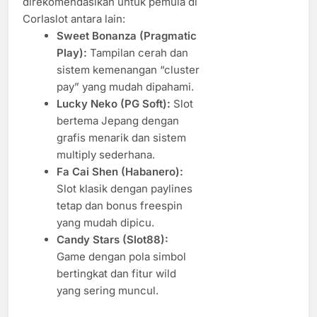
direkomendasikan untuk pemula di
Corlaslot antara lain:
Sweet Bonanza (Pragmatic
Play):
Tampilan cerah dan
sistem kemenangan “cluster
pay” yang mudah dipahami.
Lucky Neko (PG Soft):
Slot
bertema Jepang dengan
grafis menarik dan sistem
multiply sederhana.
Fa Cai Shen (Habanero):
Slot klasik dengan paylines
tetap dan bonus freespin
yang mudah dipicu.
Candy Stars (Slot88):
Game dengan pola simbol
bertingkat dan fitur wild
yang sering muncul.