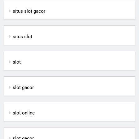
situs slot gacor
situs slot
slot
slot gacor
slot online
slot gacor