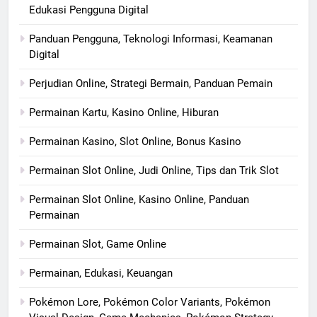
Edukasi Pengguna Digital
Panduan Pengguna, Teknologi Informasi, Keamanan
Digital
Perjudian Online, Strategi Bermain, Panduan Pemain
Permainan Kartu, Kasino Online, Hiburan
Permainan Kasino, Slot Online, Bonus Kasino
Permainan Slot Online, Judi Online, Tips dan Trik Slot
Permainan Slot Online, Kasino Online, Panduan
Permainan
Permainan Slot, Game Online
Permainan, Edukasi, Keuangan
Pokémon Lore, Pokémon Color Variants, Pokémon