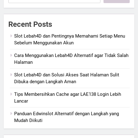
Recent Posts
Slot Lebah4D dan Pentingnya Memahami Setiap Menu
Sebelum Menggunakan Akun
Cara Menggunakan Lebah4D Alternatif agar Tidak Salah
Halaman
Slot Lebah4D dan Solusi Akses Saat Halaman Sulit
Dibuka dengan Langkah Aman
Tips Membersihkan Cache agar LAE138 Login Lebih
Lancar
Panduan Edwinslot Alternatif dengan Langkah yang
Mudah Diikuti