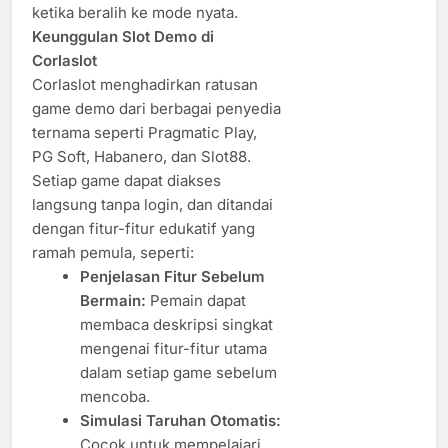
ketika beralih ke mode nyata.
Keunggulan Slot Demo di
Corlaslot
Corlaslot menghadirkan ratusan
game demo dari berbagai penyedia
ternama seperti Pragmatic Play,
PG Soft, Habanero, dan Slot88.
Setiap game dapat diakses
langsung tanpa login, dan ditandai
dengan fitur-fitur edukatif yang
ramah pemula, seperti:
Penjelasan Fitur Sebelum
Bermain:
Pemain dapat
membaca deskripsi singkat
mengenai fitur-fitur utama
dalam setiap game sebelum
mencoba.
Simulasi Taruhan Otomatis:
Cocok untuk mempelajari