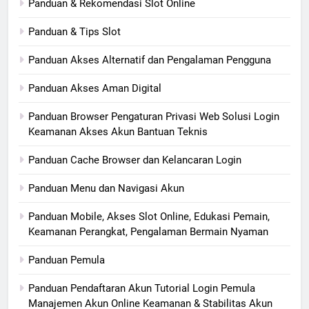
Panduan & Rekomendasi Slot Online
Panduan & Tips Slot
Panduan Akses Alternatif dan Pengalaman Pengguna
Panduan Akses Aman Digital
Panduan Browser Pengaturan Privasi Web Solusi Login
Keamanan Akses Akun Bantuan Teknis
Panduan Cache Browser dan Kelancaran Login
Panduan Menu dan Navigasi Akun
Panduan Mobile, Akses Slot Online, Edukasi Pemain,
Keamanan Perangkat, Pengalaman Bermain Nyaman
Panduan Pemula
Panduan Pendaftaran Akun Tutorial Login Pemula
Manajemen Akun Online Keamanan & Stabilitas Akun