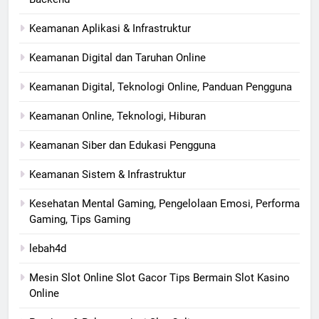
Keamanan Aplikasi & Infrastruktur
Keamanan Digital dan Taruhan Online
Keamanan Digital, Teknologi Online, Panduan Pengguna
Keamanan Online, Teknologi, Hiburan
Keamanan Siber dan Edukasi Pengguna
Keamanan Sistem & Infrastruktur
Kesehatan Mental Gaming, Pengelolaan Emosi, Performa
Gaming, Tips Gaming
lebah4d
Mesin Slot Online Slot Gacor Tips Bermain Slot Kasino
Online