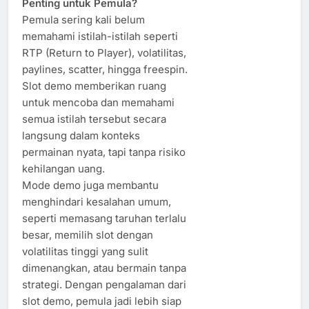
Penting untuk Pemula?
Pemula sering kali belum
memahami istilah-istilah seperti
RTP (Return to Player), volatilitas,
paylines, scatter, hingga freespin.
Slot demo memberikan ruang
untuk mencoba dan memahami
semua istilah tersebut secara
langsung dalam konteks
permainan nyata, tapi tanpa risiko
kehilangan uang.
Mode demo juga membantu
menghindari kesalahan umum,
seperti memasang taruhan terlalu
besar, memilih slot dengan
volatilitas tinggi yang sulit
dimenangkan, atau bermain tanpa
strategi. Dengan pengalaman dari
slot demo, pemula jadi lebih siap