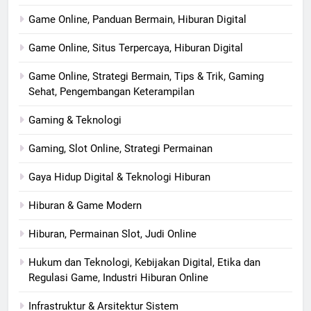
Game Online, Panduan Bermain, Hiburan Digital
Game Online, Situs Terpercaya, Hiburan Digital
Game Online, Strategi Bermain, Tips & Trik, Gaming
Sehat, Pengembangan Keterampilan
Gaming & Teknologi
Gaming, Slot Online, Strategi Permainan
Gaya Hidup Digital & Teknologi Hiburan
Hiburan & Game Modern
Hiburan, Permainan Slot, Judi Online
Hukum dan Teknologi, Kebijakan Digital, Etika dan
Regulasi Game, Industri Hiburan Online
Infrastruktur & Arsitektur Sistem