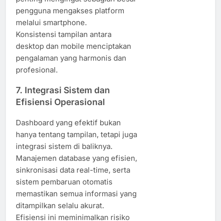
pengguna mengakses platform
melalui smartphone.
Konsistensi tampilan antara
desktop dan mobile menciptakan
pengalaman yang harmonis dan
profesional.
7. Integrasi Sistem dan
Efisiensi Operasional
Dashboard yang efektif bukan
hanya tentang tampilan, tetapi juga
integrasi sistem di baliknya.
Manajemen database yang efisien,
sinkronisasi data real-time, serta
sistem pembaruan otomatis
memastikan semua informasi yang
ditampilkan selalu akurat.
Efisiensi ini meminimalkan risiko