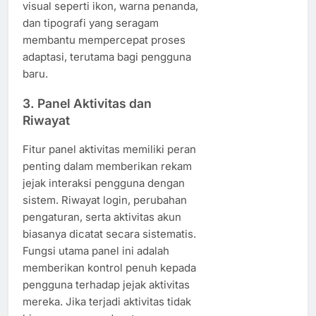
visual seperti ikon, warna penanda,
dan tipografi yang seragam
membantu mempercepat proses
adaptasi, terutama bagi pengguna
baru.
3. Panel Aktivitas dan
Riwayat
Fitur panel aktivitas memiliki peran
penting dalam memberikan rekam
jejak interaksi pengguna dengan
sistem. Riwayat login, perubahan
pengaturan, serta aktivitas akun
biasanya dicatat secara sistematis.
Fungsi utama panel ini adalah
memberikan kontrol penuh kepada
pengguna terhadap jejak aktivitas
mereka. Jika terjadi aktivitas tidak