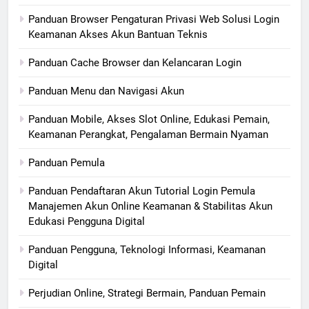
Panduan Browser Pengaturan Privasi Web Solusi Login
Keamanan Akses Akun Bantuan Teknis
Panduan Cache Browser dan Kelancaran Login
Panduan Menu dan Navigasi Akun
Panduan Mobile, Akses Slot Online, Edukasi Pemain,
Keamanan Perangkat, Pengalaman Bermain Nyaman
Panduan Pemula
Panduan Pendaftaran Akun Tutorial Login Pemula
Manajemen Akun Online Keamanan & Stabilitas Akun
Edukasi Pengguna Digital
Panduan Pengguna, Teknologi Informasi, Keamanan
Digital
Perjudian Online, Strategi Bermain, Panduan Pemain