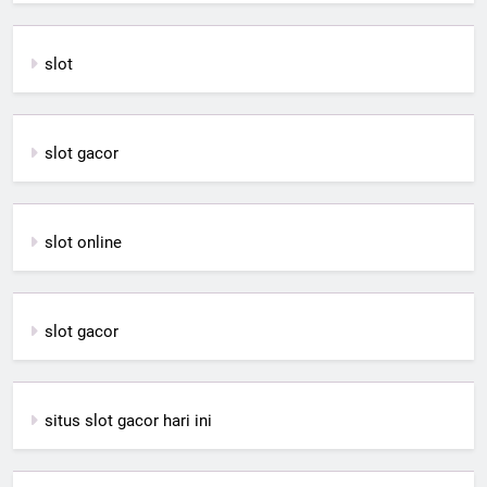
slot
slot gacor
slot online
slot gacor
situs slot gacor hari ini