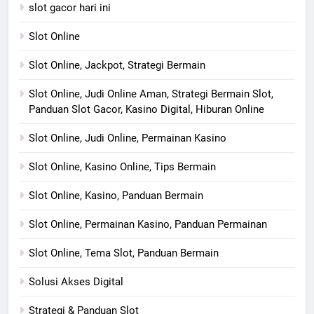
slot gacor hari ini
Slot Online
Slot Online, Jackpot, Strategi Bermain
Slot Online, Judi Online Aman, Strategi Bermain Slot,
Panduan Slot Gacor, Kasino Digital, Hiburan Online
Slot Online, Judi Online, Permainan Kasino
Slot Online, Kasino Online, Tips Bermain
Slot Online, Kasino, Panduan Bermain
Slot Online, Permainan Kasino, Panduan Permainan
Slot Online, Tema Slot, Panduan Bermain
Solusi Akses Digital
Strategi & Panduan Slot