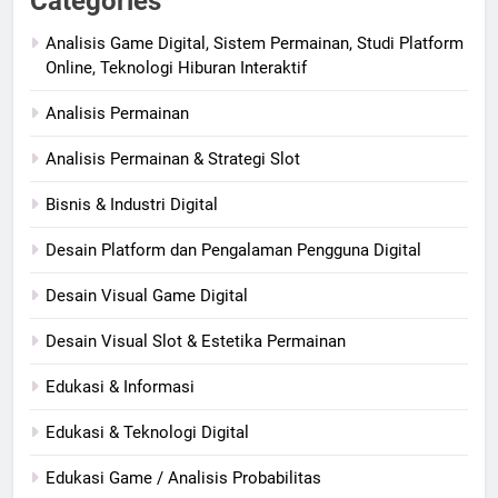
Categories
Analisis Game Digital, Sistem Permainan, Studi Platform
Online, Teknologi Hiburan Interaktif
Analisis Permainan
Analisis Permainan & Strategi Slot
Bisnis & Industri Digital
Desain Platform dan Pengalaman Pengguna Digital
Desain Visual Game Digital
Desain Visual Slot & Estetika Permainan
Edukasi & Informasi
Edukasi & Teknologi Digital
Edukasi Game / Analisis Probabilitas