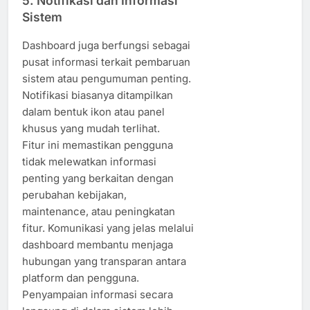
5. Notifikasi dan Informasi
Sistem
Dashboard juga berfungsi sebagai
pusat informasi terkait pembaruan
sistem atau pengumuman penting.
Notifikasi biasanya ditampilkan
dalam bentuk ikon atau panel
khusus yang mudah terlihat.
Fitur ini memastikan pengguna
tidak melewatkan informasi
penting yang berkaitan dengan
perubahan kebijakan,
maintenance, atau peningkatan
fitur. Komunikasi yang jelas melalui
dashboard membantu menjaga
hubungan yang transparan antara
platform dan pengguna.
Penyampaian informasi secara