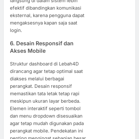
langsung di dalam sistem lebih
efektif dibandingkan komunikasi
eksternal, karena pengguna dapat
mengaksesnya kapan saja saat
login.
6. Desain Responsif dan
Akses Mobile
Struktur dashboard di Lebah4D
dirancang agar tetap optimal saat
diakses melalui berbagai
perangkat. Desain responsif
memastikan tata letak tetap rapi
meskipun ukuran layar berbeda.
Elemen interaktif seperti tombol
dan menu dropdown disesuaikan
agar tetap mudah digunakan pada
perangkat mobile. Pendekatan ini
penting mengingat sebagian besar