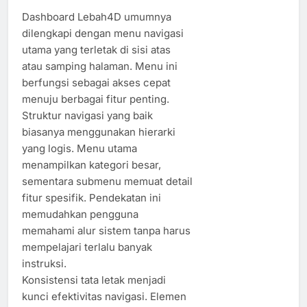
Dashboard Lebah4D umumnya
dilengkapi dengan menu navigasi
utama yang terletak di sisi atas
atau samping halaman. Menu ini
berfungsi sebagai akses cepat
menuju berbagai fitur penting.
Struktur navigasi yang baik
biasanya menggunakan hierarki
yang logis. Menu utama
menampilkan kategori besar,
sementara submenu memuat detail
fitur spesifik. Pendekatan ini
memudahkan pengguna
memahami alur sistem tanpa harus
mempelajari terlalu banyak
instruksi.
Konsistensi tata letak menjadi
kunci efektivitas navigasi. Elemen