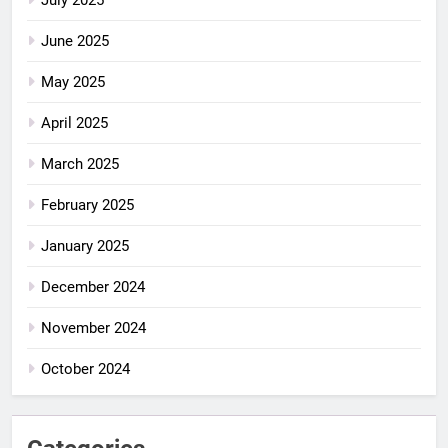
June 2025
May 2025
April 2025
March 2025
February 2025
January 2025
December 2024
November 2024
October 2024