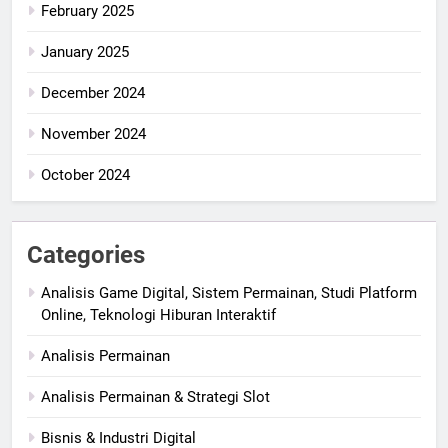
February 2025
January 2025
December 2024
November 2024
October 2024
Categories
Analisis Game Digital, Sistem Permainan, Studi Platform
Online, Teknologi Hiburan Interaktif
Analisis Permainan
Analisis Permainan & Strategi Slot
Bisnis & Industri Digital