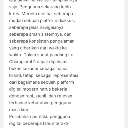
saja. Pengguna sekarang lebih
kritis. Mereka melihat seberapa
mudah sebuah platform diakses,
seberapa jelas navigasinya,
seberapa aman sistemnya, dan
seberapa konsisten pengalaman
yang diberikan dari waktu ke
waktu. Dalam sudut pandang itu,
Champion4D dapat dipahami
bukan sekadar sebagai nama
brand, tetapi sebagai representasi
dari bagaimana sebuah platform
digital modern harus bekerja
dengan rapi, stabil, dan relevan
terhadap kebutuhan pengguna
masa kini.
Perubahan perilaku pengguna
digital beberapa tahun terakhir