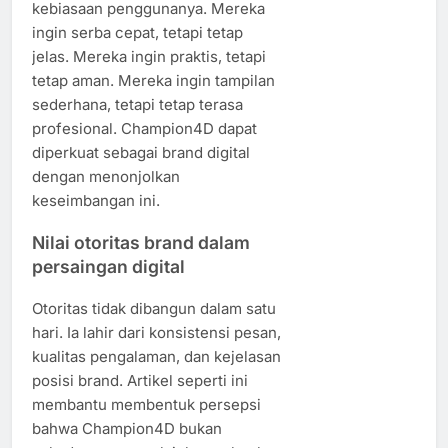
kebiasaan penggunanya. Mereka
ingin serba cepat, tetapi tetap
jelas. Mereka ingin praktis, tetapi
tetap aman. Mereka ingin tampilan
sederhana, tetapi tetap terasa
profesional. Champion4D dapat
diperkuat sebagai brand digital
dengan menonjolkan
keseimbangan ini.
Nilai otoritas brand dalam
persaingan digital
Otoritas tidak dibangun dalam satu
hari. Ia lahir dari konsistensi pesan,
kualitas pengalaman, dan kejelasan
posisi brand. Artikel seperti ini
membantu membentuk persepsi
bahwa Champion4D bukan