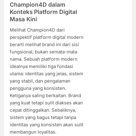
Champion4D dalam
Konteks Platform Digital
Masa Kini
Melihat Champion4D dari
perspektif platform digital modern
berarti melihat brand ini dari sisi
fungsional, bukan semata-mata
nama. Sebuah platform modern
idealnya memiliki tiga fondasi
utama: identitas yang jelas, sistem
yang stabil, dan pengalaman
pengguna yang konsisten.
Ketiganya saling berkaitan. Brand
yang kuat tetapi sulit diakses akan
cepat ditinggalkan. Sebaliknya,
sistem yang bagus tetapi tanpa
identitas yang konsisten akan sulit
membangun loyalitas.