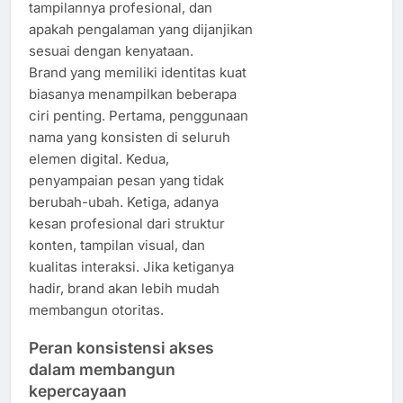
tampilannya profesional, dan
apakah pengalaman yang dijanjikan
sesuai dengan kenyataan.
Brand yang memiliki identitas kuat
biasanya menampilkan beberapa
ciri penting. Pertama, penggunaan
nama yang konsisten di seluruh
elemen digital. Kedua,
penyampaian pesan yang tidak
berubah-ubah. Ketiga, adanya
kesan profesional dari struktur
konten, tampilan visual, dan
kualitas interaksi. Jika ketiganya
hadir, brand akan lebih mudah
membangun otoritas.
Peran konsistensi akses
dalam membangun
kepercayaan