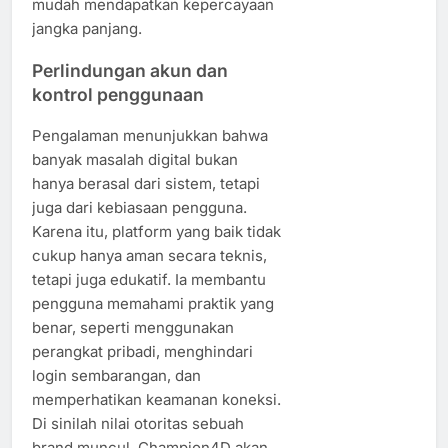
mudah mendapatkan kepercayaan
jangka panjang.
Perlindungan akun dan
kontrol penggunaan
Pengalaman menunjukkan bahwa
banyak masalah digital bukan
hanya berasal dari sistem, tetapi
juga dari kebiasaan pengguna.
Karena itu, platform yang baik tidak
cukup hanya aman secara teknis,
tetapi juga edukatif. Ia membantu
pengguna memahami praktik yang
benar, seperti menggunakan
perangkat pribadi, menghindari
login sembarangan, dan
memperhatikan keamanan koneksi.
Di sinilah nilai otoritas sebuah
brand muncul. Champion4D akan