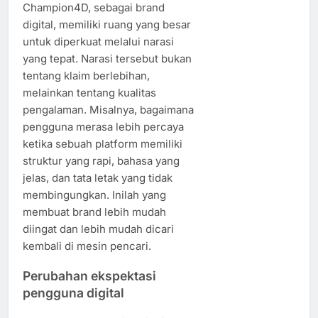
Champion4D, sebagai brand
digital, memiliki ruang yang besar
untuk diperkuat melalui narasi
yang tepat. Narasi tersebut bukan
tentang klaim berlebihan,
melainkan tentang kualitas
pengalaman. Misalnya, bagaimana
pengguna merasa lebih percaya
ketika sebuah platform memiliki
struktur yang rapi, bahasa yang
jelas, dan tata letak yang tidak
membingungkan. Inilah yang
membuat brand lebih mudah
diingat dan lebih mudah dicari
kembali di mesin pencari.
Perubahan ekspektasi
pengguna digital