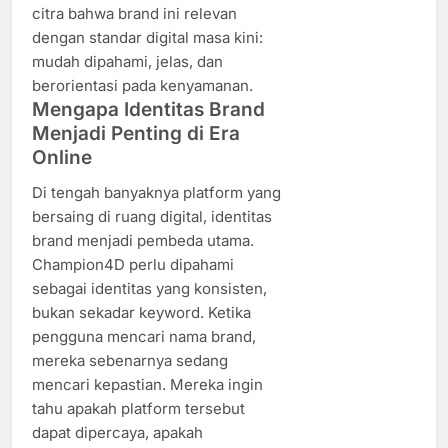
citra bahwa brand ini relevan
dengan standar digital masa kini:
mudah dipahami, jelas, dan
berorientasi pada kenyamanan.
Mengapa Identitas Brand
Menjadi Penting di Era
Online
Di tengah banyaknya platform yang
bersaing di ruang digital, identitas
brand menjadi pembeda utama.
Champion4D perlu dipahami
sebagai identitas yang konsisten,
bukan sekadar keyword. Ketika
pengguna mencari nama brand,
mereka sebenarnya sedang
mencari kepastian. Mereka ingin
tahu apakah platform tersebut
dapat dipercaya, apakah