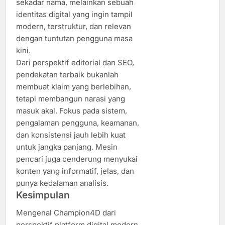
sekadar nama, melainkan sebuah
identitas digital yang ingin tampil
modern, terstruktur, dan relevan
dengan tuntutan pengguna masa
kini.
Dari perspektif editorial dan SEO,
pendekatan terbaik bukanlah
membuat klaim yang berlebihan,
tetapi membangun narasi yang
masuk akal. Fokus pada sistem,
pengalaman pengguna, keamanan,
dan konsistensi jauh lebih kuat
untuk jangka panjang. Mesin
pencari juga cenderung menyukai
konten yang informatif, jelas, dan
punya kedalaman analisis.
Kesimpulan
Mengenal Champion4D dari
perspektif platform digital modern