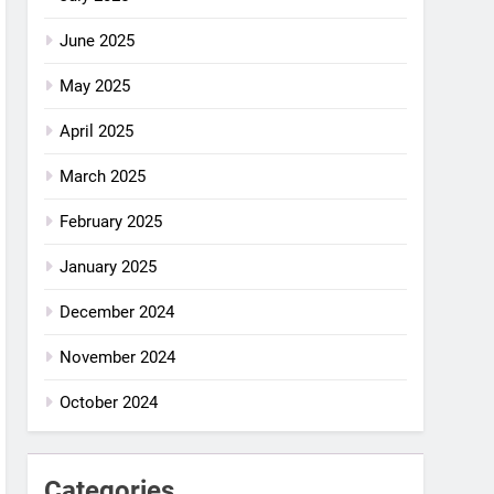
June 2025
May 2025
April 2025
March 2025
February 2025
January 2025
December 2024
November 2024
October 2024
Categories