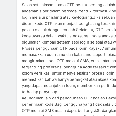
Salah satu alasan utama OTP begitu penting adala
ancaman siber dalam berbagai bentuk, termasuk pe
login melalui phishing atau keylogging.Jika sebuah 
dicuri, kode OTP akan menjadi penghalang terakh
pelaku masuk dengan mudah.Selain itu, OTP bersif
kedaluwarsa dalam waktu singkat sehingga angka te
digunakan kembali setelah sesi login selesai atau 
Proses penggunaan OTP pada login Kaya787 umum
memasukkan username dan kata sandi seperti biasa.
mengirimkan kode OTP melalui SMS, email, atau apl
tergantung preferensi pengguna.Kode tersebut ke
kolom verifikasi untuk menyelesaikan proses login
memastikan bahwa hanya perangkat atau akses kom
yang dapat melanjutkan login, memberikan perlind
terhadap penyusup
Keunggulan lain dari penggunaan OTP adalah fleksi
penerimaan kode.Bagi pengguna yang tidak selalu t
OTP melalui SMS masih dapat berfungsi.Sedangkan