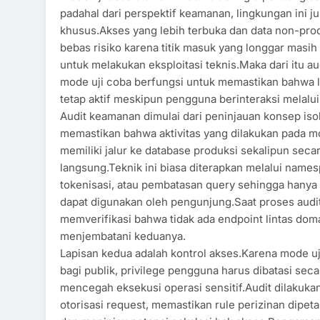
padahal dari perspektif keamanan, lingkungan ini ju
khusus.Akses yang lebih terbuka dan data non-produ
bebas risiko karena titik masuk yang longgar masih
untuk melakukan eksploitasi teknis.Maka dari itu a
mode uji coba berfungsi untuk memastikan bahwa l
tetap aktif meskipun pengguna berinteraksi melalui 
Audit keamanan dimulai dari peninjauan konsep isola
memastikan bahwa aktivitas yang dilakukan pada 
memiliki jalur ke database produksi sekalipun secar
langsung.Teknik ini biasa diterapkan melalui names
tokenisasi, atau pembatasan query sehingga hany
dapat digunakan oleh pengunjung.Saat proses audi
memverifikasi bahwa tidak ada endpoint lintas dom
menjembatani keduanya.
Lapisan kedua adalah kontrol akses.Karena mode uj
bagi publik, privilege pengguna harus dibatasi seca
mencegah eksekusi operasi sensitif.Audit dilakuk
otorisasi request, memastikan rule perizinan dipet