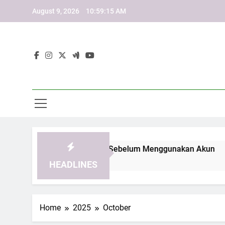
Skip
August 9, 2026
10:59:16 AM
to
content
The
Temukan I
hami Setiap Menu Sebelum Menggunakan Akun
Cara Me
3 Months 
HEADLINES
Home
2025
October