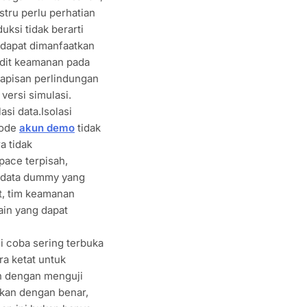
stru perlu perhatian
ksi tidak berarti
 dapat dimanfaatkan
udit keamanan pada
apisan perlindungan
versi simulasi.
si data.Isolasi
mode
akun demo
tidak
a tidak
pace terpisah,
a data dummy yang
t, tim keamanan
ain yang dapat
i coba sering terbuka
ra ketat untuk
an dengan menguji
akan dengan benar,