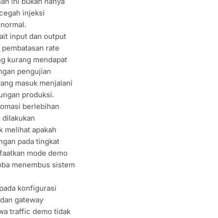
an ini bukan hanya
cegah injeksi
 normal.
ait input dan output
ta pembatasan rate
ang kurang mendapat
ngan pengujian
 yang masuk menjalani
ungan produksi.
tomasi berlebihan
t dilakukan
k melihat apakah
gan pada tingkat
anfaatkan mode demo
coba menembus sistem
pada konfigurasi
, dan gateway
a traffic demo tidak