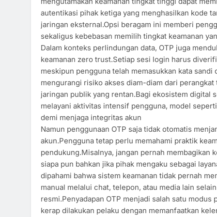
mengutamakan keamanan tingkat tinggi dapat memil
autentikasi pihak ketiga yang menghasilkan kode t
jaringan eksternal.Opsi beragam ini memberi pen
sekaligus kebebasan memilih tingkat keamanan ya
Dalam konteks perlindungan data, OTP juga mendu
keamanan zero trust.Setiap sesi login harus diverif
meskipun pengguna telah memasukkan kata sandi d
mengurangi risiko akses diam-diam dari perangkat 
jaringan publik yang rentan.Bagi ekosistem digital 
melayani aktivitas intensif pengguna, model seperti 
demi menjaga integritas akun
Namun penggunaan OTP saja tidak otomatis menja
akun.Pengguna tetap perlu memahami praktik kea
pendukung.Misalnya, jangan pernah membagikan 
siapa pun bahkan jika pihak mengaku sebagai laya
dipahami bahwa sistem keamanan tidak pernah me
manual melalui chat, telepon, atau media lain selain
resmi.Penyadapan OTP menjadi salah satu modus pe
kerap dilakukan pelaku dengan memanfaatkan kel