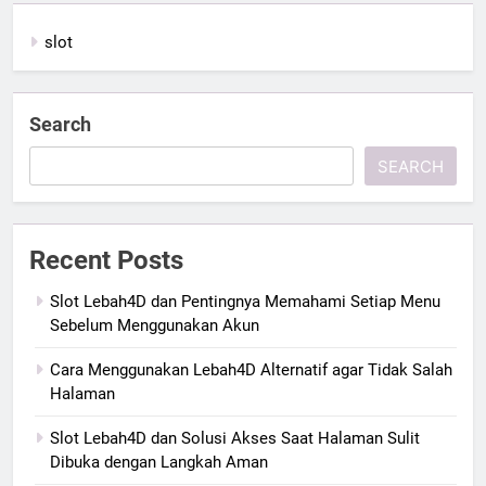
slot
Search
SEARCH
Recent Posts
Slot Lebah4D dan Pentingnya Memahami Setiap Menu
Sebelum Menggunakan Akun
Cara Menggunakan Lebah4D Alternatif agar Tidak Salah
Halaman
Slot Lebah4D dan Solusi Akses Saat Halaman Sulit
Dibuka dengan Langkah Aman