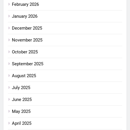
February 2026
January 2026
December 2025
November 2025
October 2025
September 2025
August 2025
July 2025
June 2025
May 2025
April 2025