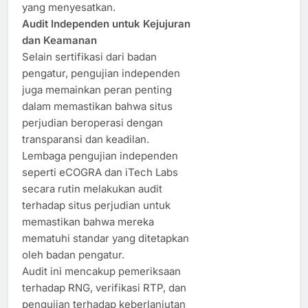
yang menyesatkan.
Audit Independen untuk Kejujuran
dan Keamanan
Selain sertifikasi dari badan
pengatur, pengujian independen
juga memainkan peran penting
dalam memastikan bahwa situs
perjudian beroperasi dengan
transparansi dan keadilan.
Lembaga pengujian independen
seperti eCOGRA dan iTech Labs
secara rutin melakukan audit
terhadap situs perjudian untuk
memastikan bahwa mereka
mematuhi standar yang ditetapkan
oleh badan pengatur.
Audit ini mencakup pemeriksaan
terhadap RNG, verifikasi RTP, dan
pengujian terhadap keberlanjutan