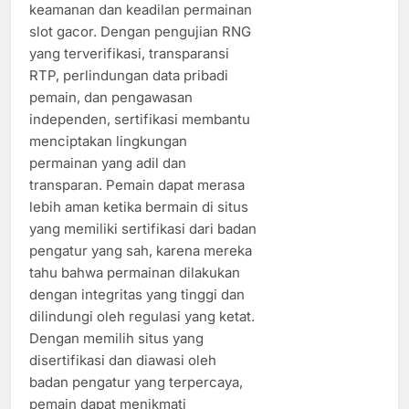
keamanan dan keadilan permainan
slot gacor. Dengan pengujian RNG
yang terverifikasi, transparansi
RTP, perlindungan data pribadi
pemain, dan pengawasan
independen, sertifikasi membantu
menciptakan lingkungan
permainan yang adil dan
transparan. Pemain dapat merasa
lebih aman ketika bermain di situs
yang memiliki sertifikasi dari badan
pengatur yang sah, karena mereka
tahu bahwa permainan dilakukan
dengan integritas yang tinggi dan
dilindungi oleh regulasi yang ketat.
Dengan memilih situs yang
disertifikasi dan diawasi oleh
badan pengatur yang terpercaya,
pemain dapat menikmati