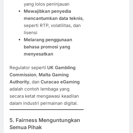
yang lolos peninjauan
Mewajibkan penyedia
mencantumkan data teknis
,
seperti RTP, volatilitas, dan
lisensi
Melarang penggunaan
bahasa promosi yang
menyesatkan
Regulator seperti
UK Gambling
Commission
,
Malta Gaming
Authority
, dan
Curacao eGaming
adalah contoh lembaga yang
secara ketat mengawasi keadilan
dalam industri permainan digital.
5. Fairness Menguntungkan
Semua Pihak