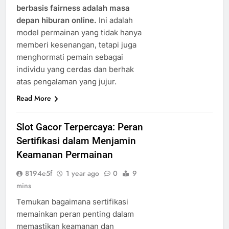
berbasis fairness adalah masa
depan hiburan online.
Ini adalah
model permainan yang tidak hanya
memberi kesenangan, tetapi juga
menghormati pemain sebagai
individu yang cerdas dan berhak
atas pengalaman yang jujur.
Read More
Slot Gacor Terpercaya: Peran
Sertifikasi dalam Menjamin
Keamanan Permainan
8194e5f
1 year ago
0
9
mins
Temukan bagaimana sertifikasi
memainkan peran penting dalam
memastikan keamanan dan