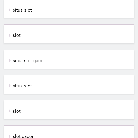
situs slot
slot
situs slot gacor
situs slot
slot
slot gacor