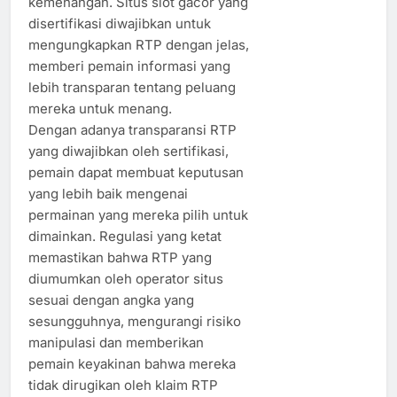
kemenangan. Situs slot gacor yang
disertifikasi diwajibkan untuk
mengungkapkan RTP dengan jelas,
memberi pemain informasi yang
lebih transparan tentang peluang
mereka untuk menang.
Dengan adanya transparansi RTP
yang diwajibkan oleh sertifikasi,
pemain dapat membuat keputusan
yang lebih baik mengenai
permainan yang mereka pilih untuk
dimainkan. Regulasi yang ketat
memastikan bahwa RTP yang
diumumkan oleh operator situs
sesuai dengan angka yang
sesungguhnya, mengurangi risiko
manipulasi dan memberikan
pemain keyakinan bahwa mereka
tidak dirugikan oleh klaim RTP