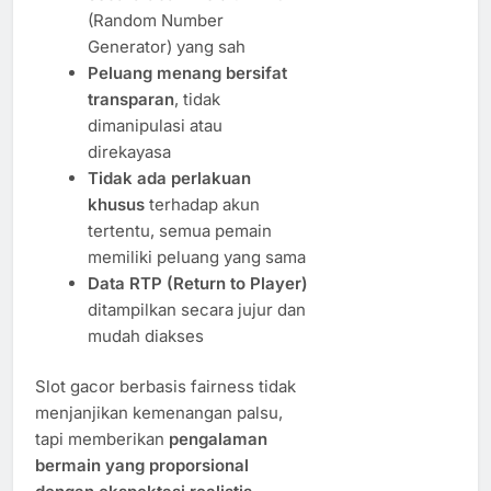
(Random Number
Generator) yang sah
Peluang menang bersifat
transparan
, tidak
dimanipulasi atau
direkayasa
Tidak ada perlakuan
khusus
terhadap akun
tertentu, semua pemain
memiliki peluang yang sama
Data RTP (Return to Player)
ditampilkan secara jujur dan
mudah diakses
Slot gacor berbasis fairness tidak
menjanjikan kemenangan palsu,
tapi memberikan
pengalaman
bermain yang proporsional