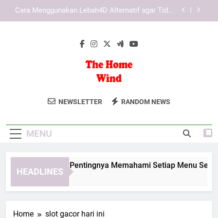
Skip
Slot Lebah4D dan Solusi Akses Saat Halaman
to
Sulit Dibuka dengan Langkah Aman
content
Tips Membersihkan Cache agar LAE138 Login
Lebih Lancar
Slot Lebah4D dan Pentingnya Memahami Setiap
Menu Sebelum Menggunakan Akun
Cara Menggunakan Lebah4D Alternatif agar Tidak
Salah Halaman
The Home Wind
Temukan Inspirasi Dan Tips Dekorasi
Slot Lebah4D dan Solusi Akses Saat Halaman
NEWSLETTER
RANDOM NEWS
Sulit Dibuka dengan Langkah Aman
Rumah Di The Home Wind. Untuk
Tips Membersihkan Cache agar LAE138 Login
Hunian Yang Nyaman Dan Indah.
Lebih Lancar
MENU
ot Lebah4D dan Pentingnya Memahami Setiap Menu Sebelu
HEADLINES
Months Ago
Home
slot gacor hari ini