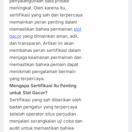
penyalahgunaan data pribadi
meningkat. Oleh karena itu,
sertifikasi yang sah dan terpercaya
memainkan peran penting dalam
memastikan bahwa permainan
slot
gacor
yang dimainkan aman, adil,
dan transparan. Artikel ini akan
membahas peran sertifikasi dalam
menjaga keamanan permainan dan
memastikan bahwa pemain dapat
menikmati pengalaman bermain
yang terpercaya.
Mengapa Sertifikasi Itu Penting
untuk Slot Gacor?
Sertifikasi yang sah diberikan oleh
badan pengatur yang terpercaya
setelah operator situs perjudian
menjalani serangkaian uji coba dan
audit untuk memastikan bahwa