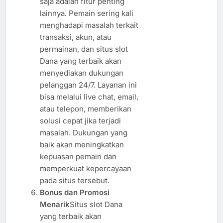
saja adalah fitur penting
lainnya. Pemain sering kali
menghadapi masalah terkait
transaksi, akun, atau
permainan, dan situs slot
Dana yang terbaik akan
menyediakan dukungan
pelanggan 24/7. Layanan ini
bisa melalui live chat, email,
atau telepon, memberikan
solusi cepat jika terjadi
masalah. Dukungan yang
baik akan meningkatkan
kepuasan pemain dan
memperkuat kepercayaan
pada situs tersebut.
Bonus dan Promosi
Menarik
Situs slot Dana
yang terbaik akan