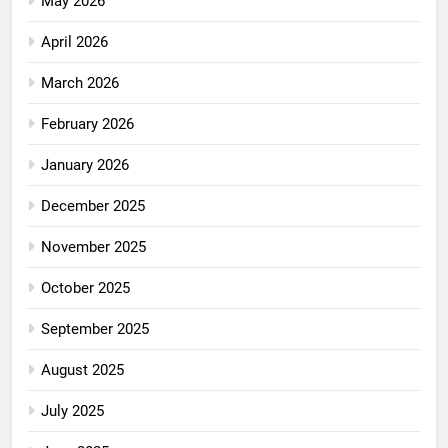
May 2026
April 2026
March 2026
February 2026
January 2026
December 2025
November 2025
October 2025
September 2025
August 2025
July 2025