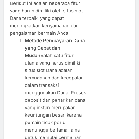
Berikut ini adalah beberapa fitur
yang harus dimiliki oleh situs slot
Dana terbaik, yang dapat
meningkatkan kenyamanan dan
pengalaman bermain Anda:
Metode Pembayaran Dana
yang Cepat dan
Mudah
Salah satu fitur
utama yang harus dimiliki
situs slot Dana adalah
kemudahan dan kecepatan
dalam transaksi
menggunakan Dana. Proses
deposit dan penarikan dana
yang instan merupakan
keuntungan besar, karena
pemain tidak perlu
menunggu berlama-lama
untuk memulai permainan