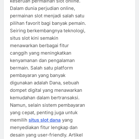
keseruan permainan slot online.
Dalam dunia perjudian online,
permainan slot menjadi salah satu
pilihan favorit bagi banyak pemain.
Seiring berkembangnya teknologi,
situs slot kini semakin
menawarkan berbagai fitur
canggih yang meningkatkan
kenyamanan dan pengalaman
bermain. Salah satu platform
pembayaran yang banyak
digunakan adalah Dana, sebuah
dompet digital yang menawarkan
kemudahan dalam bertransaksi.
Namun, selain sistem pembayaran
yang cepat, penting juga untuk
memilih
situs slot dana
yang
menyediakan fitur lengkap dan
desain yang user-friendly. Artikel