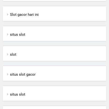
Slot gacor hari ini
situs slot
slot
situs slot gacor
situs slot