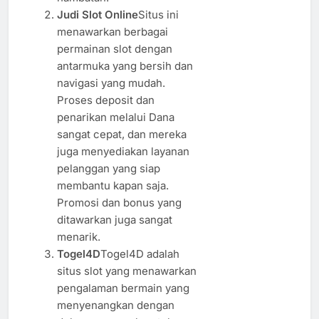
Judi Slot Online
Situs ini
menawarkan berbagai
permainan slot dengan
antarmuka yang bersih dan
navigasi yang mudah.
Proses deposit dan
penarikan melalui Dana
sangat cepat, dan mereka
juga menyediakan layanan
pelanggan yang siap
membantu kapan saja.
Promosi dan bonus yang
ditawarkan juga sangat
menarik.
Togel4D
Togel4D adalah
situs slot yang menawarkan
pengalaman bermain yang
menyenangkan dengan