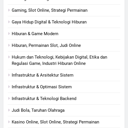
Gaming, Slot Online, Strategi Permainan
Gaya Hidup Digital & Teknologi Hiburan
Hiburan & Game Modern
Hiburan, Permainan Slot, Judi Online
Hukum dan Teknologi, Kebijakan Digital, Etika dan
Regulasi Game, Industri Hiburan Online
Infrastruktur & Arsitektur Sistem
Infrastruktur & Optimasi Sistem
Infrastruktur & Teknologi Backend
Judi Bola, Taruhan Olahraga
Kasino Online, Slot Online, Strategi Permainan