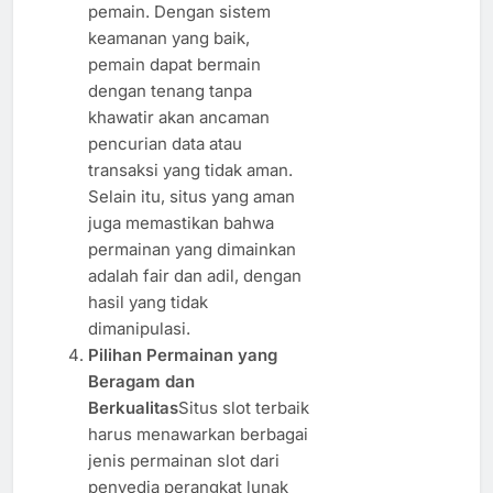
pemain. Dengan sistem
keamanan yang baik,
pemain dapat bermain
dengan tenang tanpa
khawatir akan ancaman
pencurian data atau
transaksi yang tidak aman.
Selain itu, situs yang aman
juga memastikan bahwa
permainan yang dimainkan
adalah fair dan adil, dengan
hasil yang tidak
dimanipulasi.
Pilihan Permainan yang
Beragam dan
Berkualitas
Situs slot terbaik
harus menawarkan berbagai
jenis permainan slot dari
penyedia perangkat lunak