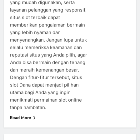
yang mudah digunakan, serta
layanan pelanggan yang responsif,
situs slot terbaik dapat
memberikan pengalaman bermain
yang lebih nyaman dan
menyenangkan. Jangan lupa untuk
selalu memeriksa keamanan dan
reputasi situs yang Anda pilih, agar
Anda bisa bermain dengan tenang
dan meraih kemenangan besar.
Dengan fitur-fitur tersebut, situs
slot Dana dapat menjadi pilihan
utama bagi Anda yang ingin
menikmati permainan slot online
tanpa hambatan.
Read More