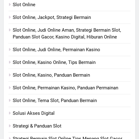
Slot Online
Slot Online, Jackpot, Strategi Bermain
Slot Online, Judi Online Aman, Strategi Bermain Slot,
Panduan Slot Gacor, Kasino Digital, Hiburan Online
Slot Online, Judi Online, Permainan Kasino
Slot Online, Kasino Online, Tips Bermain
Slot Online, Kasino, Panduan Bermain
Slot Online, Permainan Kasino, Panduan Permainan
Slot Online, Tema Slot, Panduan Bermain
Solusi Akses Digital
Strategi & Panduan Slot
Strategi Bermain Slot Online Tips Menang Slot Gacor