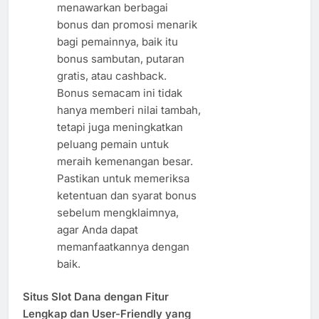
menawarkan berbagai
bonus dan promosi menarik
bagi pemainnya, baik itu
bonus sambutan, putaran
gratis, atau cashback.
Bonus semacam ini tidak
hanya memberi nilai tambah,
tetapi juga meningkatkan
peluang pemain untuk
meraih kemenangan besar.
Pastikan untuk memeriksa
ketentuan dan syarat bonus
sebelum mengklaimnya,
agar Anda dapat
memanfaatkannya dengan
baik.
Situs Slot Dana dengan Fitur
Lengkap dan User-Friendly yang