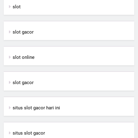
slot
slot gacor
slot online
slot gacor
situs slot gacor hari ini
situs slot gacor