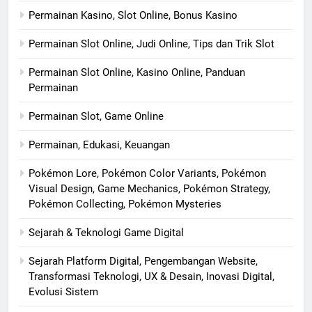
Permainan Kasino, Slot Online, Bonus Kasino
Permainan Slot Online, Judi Online, Tips dan Trik Slot
Permainan Slot Online, Kasino Online, Panduan
Permainan
Permainan Slot, Game Online
Permainan, Edukasi, Keuangan
Pokémon Lore, Pokémon Color Variants, Pokémon
Visual Design, Game Mechanics, Pokémon Strategy,
Pokémon Collecting, Pokémon Mysteries
Sejarah & Teknologi Game Digital
Sejarah Platform Digital, Pengembangan Website,
Transformasi Teknologi, UX & Desain, Inovasi Digital,
Evolusi Sistem