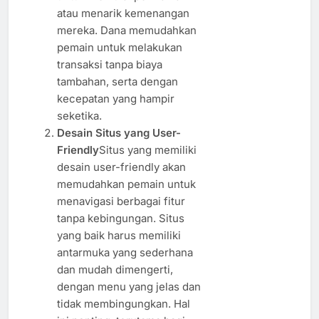
atau menarik kemenangan
mereka. Dana memudahkan
pemain untuk melakukan
transaksi tanpa biaya
tambahan, serta dengan
kecepatan yang hampir
seketika.
Desain Situs yang User-
Friendly
Situs yang memiliki
desain user-friendly akan
memudahkan pemain untuk
menavigasi berbagai fitur
tanpa kebingungan. Situs
yang baik harus memiliki
antarmuka yang sederhana
dan mudah dimengerti,
dengan menu yang jelas dan
tidak membingungkan. Hal