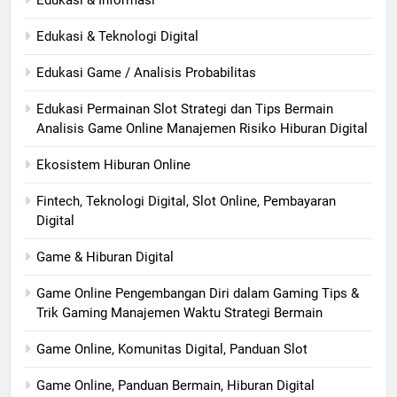
Edukasi & Teknologi Digital
Edukasi Game / Analisis Probabilitas
Edukasi Permainan Slot Strategi dan Tips Bermain
Analisis Game Online Manajemen Risiko Hiburan Digital
Ekosistem Hiburan Online
Fintech, Teknologi Digital, Slot Online, Pembayaran
Digital
Game & Hiburan Digital
Game Online Pengembangan Diri dalam Gaming Tips &
Trik Gaming Manajemen Waktu Strategi Bermain
Game Online, Komunitas Digital, Panduan Slot
Game Online, Panduan Bermain, Hiburan Digital