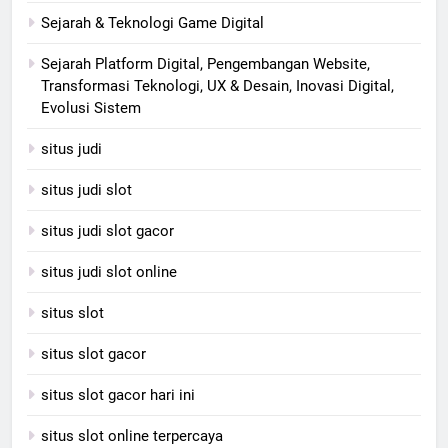
Sejarah & Teknologi Game Digital
Sejarah Platform Digital, Pengembangan Website,
Transformasi Teknologi, UX & Desain, Inovasi Digital,
Evolusi Sistem
situs judi
situs judi slot
situs judi slot gacor
situs judi slot online
situs slot
situs slot gacor
situs slot gacor hari ini
situs slot online terpercaya