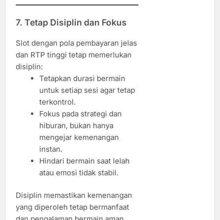
7. Tetap Disiplin dan Fokus
Slot dengan pola pembayaran jelas
dan RTP tinggi tetap memerlukan
disiplin:
Tetapkan durasi bermain
untuk setiap sesi agar tetap
terkontrol.
Fokus pada strategi dan
hiburan, bukan hanya
mengejar kemenangan
instan.
Hindari bermain saat lelah
atau emosi tidak stabil.
Disiplin memastikan kemenangan
yang diperoleh tetap bermanfaat
dan pengalaman bermain aman.