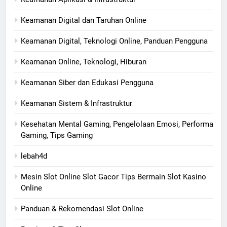
Keamanan Digital dan Taruhan Online
Keamanan Digital, Teknologi Online, Panduan Pengguna
Keamanan Online, Teknologi, Hiburan
Keamanan Siber dan Edukasi Pengguna
Keamanan Sistem & Infrastruktur
Kesehatan Mental Gaming, Pengelolaan Emosi, Performa
Gaming, Tips Gaming
lebah4d
Mesin Slot Online Slot Gacor Tips Bermain Slot Kasino
Online
Panduan & Rekomendasi Slot Online