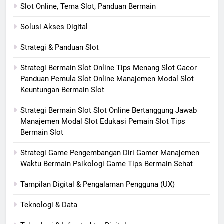
Slot Online, Tema Slot, Panduan Bermain
Solusi Akses Digital
Strategi & Panduan Slot
Strategi Bermain Slot Online Tips Menang Slot Gacor
Panduan Pemula Slot Online Manajemen Modal Slot
Keuntungan Bermain Slot
Strategi Bermain Slot Slot Online Bertanggung Jawab
Manajemen Modal Slot Edukasi Pemain Slot Tips
Bermain Slot
Strategi Game Pengembangan Diri Gamer Manajemen
Waktu Bermain Psikologi Game Tips Bermain Sehat
Tampilan Digital & Pengalaman Pengguna (UX)
Teknologi & Data