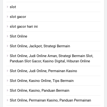
slot
slot gacor
slot gacor hari ini
Slot Online
Slot Online, Jackpot, Strategi Bermain
Slot Online, Judi Online Aman, Strategi Bermain Slot,
Panduan Slot Gacor, Kasino Digital, Hiburan Online
Slot Online, Judi Online, Permainan Kasino
Slot Online, Kasino Online, Tips Bermain
Slot Online, Kasino, Panduan Bermain
Slot Online, Permainan Kasino, Panduan Permainan