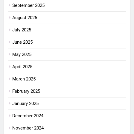
September 2025
August 2025
July 2025
June 2025
May 2025
April 2025
March 2025
February 2025
January 2025
December 2024
November 2024