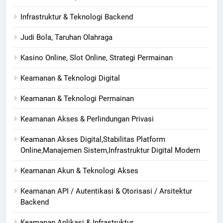
Infrastruktur & Teknologi Backend
Judi Bola, Taruhan Olahraga
Kasino Online, Slot Online, Strategi Permainan
Keamanan & Teknologi Digital
Keamanan & Teknologi Permainan
Keamanan Akses & Perlindungan Privasi
Keamanan Akses Digital,Stabilitas Platform
Online,Manajemen Sistem,Infrastruktur Digital Modern
Keamanan Akun & Teknologi Akses
Keamanan API / Autentikasi & Otorisasi / Arsitektur
Backend
Keamanan Aplikasi & Infrastruktur