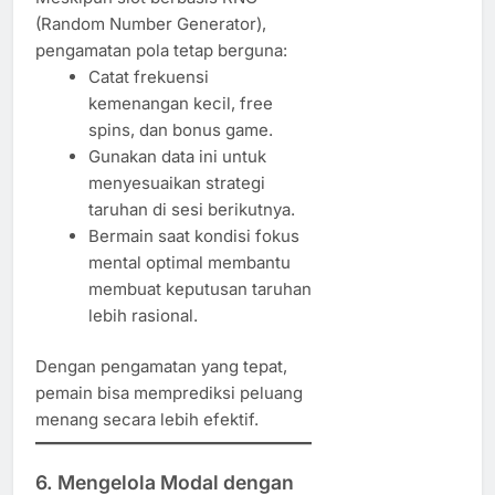
(Random Number Generator),
pengamatan pola tetap berguna:
Catat frekuensi
kemenangan kecil, free
spins, dan bonus game.
Gunakan data ini untuk
menyesuaikan strategi
taruhan di sesi berikutnya.
Bermain saat kondisi fokus
mental optimal membantu
membuat keputusan taruhan
lebih rasional.
Dengan pengamatan yang tepat,
pemain bisa memprediksi peluang
menang secara lebih efektif.
6. Mengelola Modal dengan