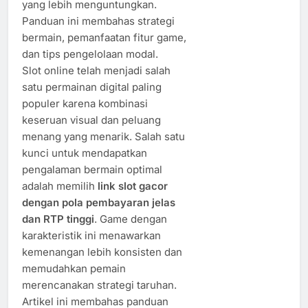
yang lebih menguntungkan.
Panduan ini membahas strategi
bermain, pemanfaatan fitur game,
dan tips pengelolaan modal.
Slot online telah menjadi salah
satu permainan digital paling
populer karena kombinasi
keseruan visual dan peluang
menang yang menarik. Salah satu
kunci untuk mendapatkan
pengalaman bermain optimal
adalah memilih
link slot gacor
dengan pola pembayaran jelas
dan RTP tinggi
. Game dengan
karakteristik ini menawarkan
kemenangan lebih konsisten dan
memudahkan pemain
merencanakan strategi taruhan.
Artikel ini membahas panduan