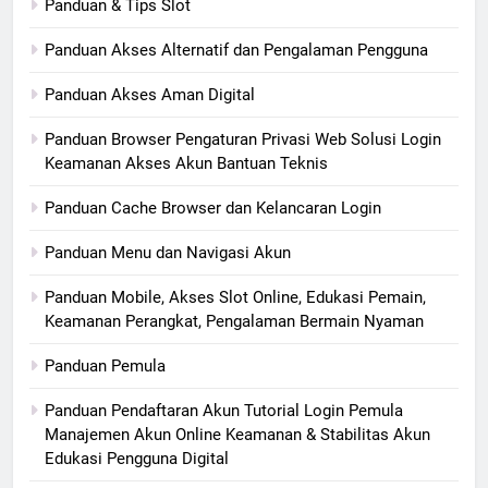
Panduan & Tips Slot
Panduan Akses Alternatif dan Pengalaman Pengguna
Panduan Akses Aman Digital
Panduan Browser Pengaturan Privasi Web Solusi Login
Keamanan Akses Akun Bantuan Teknis
Panduan Cache Browser dan Kelancaran Login
Panduan Menu dan Navigasi Akun
Panduan Mobile, Akses Slot Online, Edukasi Pemain,
Keamanan Perangkat, Pengalaman Bermain Nyaman
Panduan Pemula
Panduan Pendaftaran Akun Tutorial Login Pemula
Manajemen Akun Online Keamanan & Stabilitas Akun
Edukasi Pengguna Digital