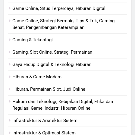
Game Online, Situs Terpercaya, Hiburan Digital
Game Online, Strategi Bermain, Tips & Trik, Gaming
Sehat, Pengembangan Keterampilan
Gaming & Teknologi
Gaming, Slot Online, Strategi Permainan
Gaya Hidup Digital & Teknologi Hiburan
Hiburan & Game Modern
Hiburan, Permainan Slot, Judi Online
Hukum dan Teknologi, Kebijakan Digital, Etika dan
Regulasi Game, Industri Hiburan Online
Infrastruktur & Arsitektur Sistem
Infrastruktur & Optimasi Sistem