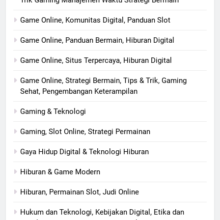
Trik Gaming Manajemen Waktu Strategi Bermain
Game Online, Komunitas Digital, Panduan Slot
Game Online, Panduan Bermain, Hiburan Digital
Game Online, Situs Terpercaya, Hiburan Digital
Game Online, Strategi Bermain, Tips & Trik, Gaming
Sehat, Pengembangan Keterampilan
Gaming & Teknologi
Gaming, Slot Online, Strategi Permainan
Gaya Hidup Digital & Teknologi Hiburan
Hiburan & Game Modern
Hiburan, Permainan Slot, Judi Online
Hukum dan Teknologi, Kebijakan Digital, Etika dan