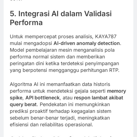
5. Integrasi AI dalam Validasi
Performa
Untuk mempercepat proses analisis, KAYA787
mulai mengadopsi
AI-driven anomaly detection
.
Model pembelajaran mesin menganalisis pola
performa normal sistem dan memberikan
peringatan dini ketika terdeteksi penyimpangan
yang berpotensi mengganggu perhitungan RTP.
Algoritma AI ini memanfaatkan data historis
performa untuk mendeteksi gejala seperti
memory
spike
,
API bottleneck
, atau
respon lambat akibat
query berat
. Pendekatan ini memungkinkan
prediksi proaktif terhadap kegagalan sistem
sebelum benar-benar terjadi, meningkatkan
efisiensi dan reliabilitas operasional.