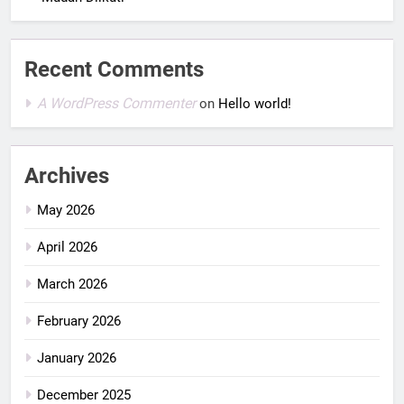
Recent Comments
A WordPress Commenter
on
Hello world!
Archives
May 2026
April 2026
March 2026
February 2026
January 2026
December 2025