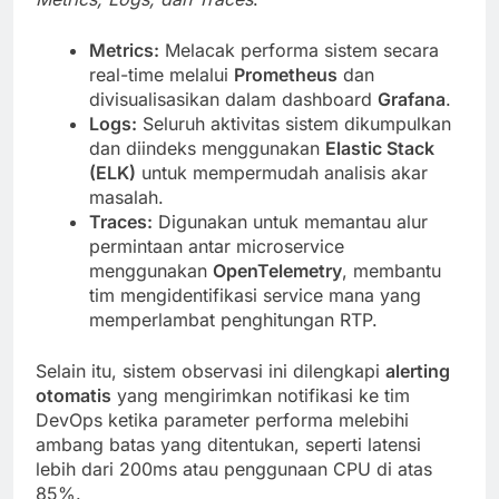
Metrics:
Melacak performa sistem secara
real-time melalui
Prometheus
dan
divisualisasikan dalam dashboard
Grafana
.
Logs:
Seluruh aktivitas sistem dikumpulkan
dan diindeks menggunakan
Elastic Stack
(ELK)
untuk mempermudah analisis akar
masalah.
Traces:
Digunakan untuk memantau alur
permintaan antar microservice
menggunakan
OpenTelemetry
, membantu
tim mengidentifikasi service mana yang
memperlambat penghitungan RTP.
Selain itu, sistem observasi ini dilengkapi
alerting
otomatis
yang mengirimkan notifikasi ke tim
DevOps ketika parameter performa melebihi
ambang batas yang ditentukan, seperti latensi
lebih dari 200ms atau penggunaan CPU di atas
85%.