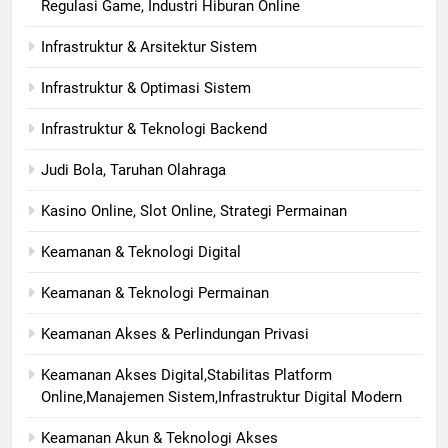
Regulasi Game, Industri Hiburan Online
Infrastruktur & Arsitektur Sistem
Infrastruktur & Optimasi Sistem
Infrastruktur & Teknologi Backend
Judi Bola, Taruhan Olahraga
Kasino Online, Slot Online, Strategi Permainan
Keamanan & Teknologi Digital
Keamanan & Teknologi Permainan
Keamanan Akses & Perlindungan Privasi
Keamanan Akses Digital,Stabilitas Platform
Online,Manajemen Sistem,Infrastruktur Digital Modern
Keamanan Akun & Teknologi Akses