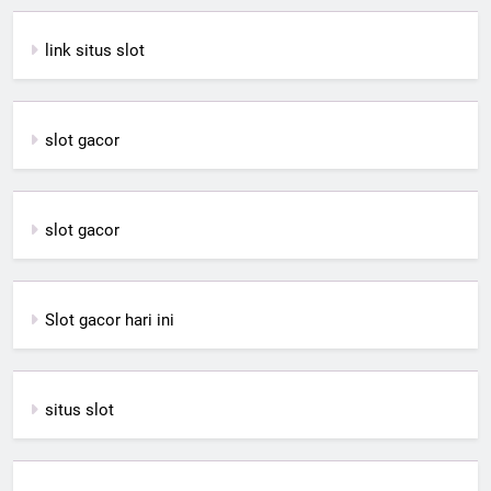
link situs slot
slot gacor
slot gacor
Slot gacor hari ini
situs slot