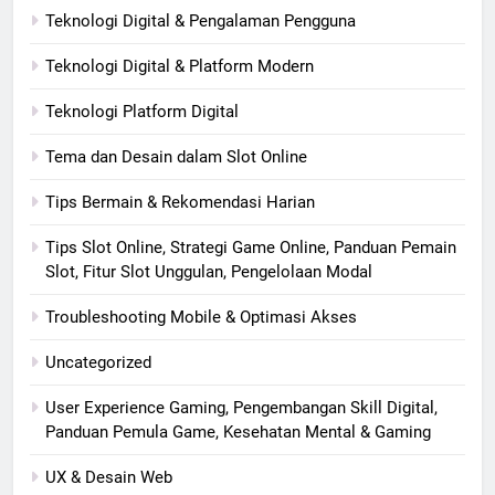
Teknologi Digital & Pengalaman Pengguna
Teknologi Digital & Platform Modern
Teknologi Platform Digital
Tema dan Desain dalam Slot Online
Tips Bermain & Rekomendasi Harian
Tips Slot Online, Strategi Game Online, Panduan Pemain
Slot, Fitur Slot Unggulan, Pengelolaan Modal
Troubleshooting Mobile & Optimasi Akses
Uncategorized
User Experience Gaming, Pengembangan Skill Digital,
Panduan Pemula Game, Kesehatan Mental & Gaming
UX & Desain Web