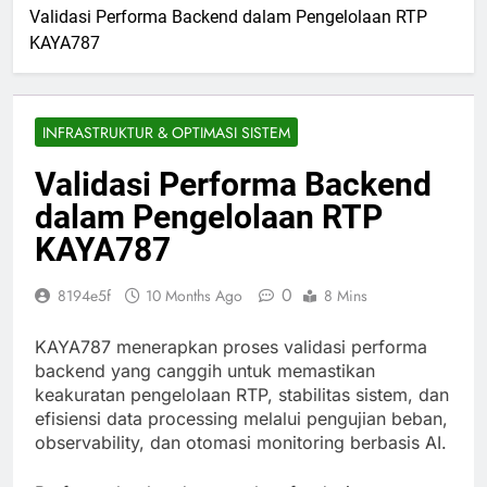
Validasi Performa Backend dalam Pengelolaan RTP
KAYA787
INFRASTRUKTUR & OPTIMASI SISTEM
Validasi Performa Backend
dalam Pengelolaan RTP
KAYA787
0
8194e5f
10 Months Ago
8 Mins
KAYA787 menerapkan proses validasi performa
backend yang canggih untuk memastikan
keakuratan pengelolaan RTP, stabilitas sistem, dan
efisiensi data processing melalui pengujian beban,
observability, dan otomasi monitoring berbasis AI.