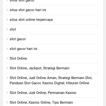
situs slot gacor
situs slot gacor hari ini
situs slot online terpercaya
slot
slot gacor
slot gacor hari ini
Slot Online
Slot Online, Jackpot, Strategi Bermain
Slot Online, Judi Online Aman, Strategi Bermain Slot,
Panduan Slot Gacor, Kasino Digital, Hiburan Online
Slot Online, Judi Online, Permainan Kasino
Slot Online, Kasino Online, Tips Bermain