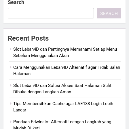
Search
SEARCH
Recent Posts
Slot Lebah4D dan Pentingnya Memahami Setiap Menu
Sebelum Menggunakan Akun
Cara Menggunakan Lebah4D Alternatif agar Tidak Salah
Halaman
Slot Lebah4D dan Solusi Akses Saat Halaman Sulit
Dibuka dengan Langkah Aman
Tips Membersihkan Cache agar LAE138 Login Lebih
Lancar
Panduan Edwinslot Alternatif dengan Langkah yang
Mudah Diikuti