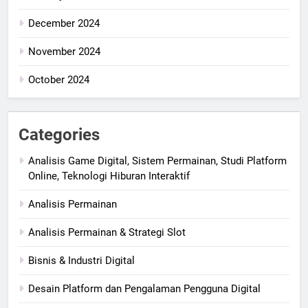
December 2024
November 2024
October 2024
Categories
Analisis Game Digital, Sistem Permainan, Studi Platform
Online, Teknologi Hiburan Interaktif
Analisis Permainan
Analisis Permainan & Strategi Slot
Bisnis & Industri Digital
Desain Platform dan Pengalaman Pengguna Digital