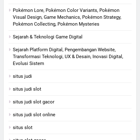
Pokémon Lore, Pokémon Color Variants, Pokémon
Visual Design, Game Mechanics, Pokémon Strategy,
Pokémon Collecting, Pokémon Mysteries
Sejarah & Teknologi Game Digital
Sejarah Platform Digital, Pengembangan Website,
Transformasi Teknologi, UX & Desain, Inovasi Digital,
Evolusi Sistem
situs judi
situs judi slot
situs judi slot gacor
situs judi slot online
situs slot