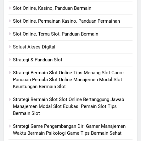
Slot Online, Kasino, Panduan Bermain
Slot Online, Permainan Kasino, Panduan Permainan
Slot Online, Tema Slot, Panduan Bermain
Solusi Akses Digital
Strategi & Panduan Slot
Strategi Bermain Slot Online Tips Menang Slot Gacor
Panduan Pemula Slot Online Manajemen Modal Slot
Keuntungan Bermain Slot
Strategi Bermain Slot Slot Online Bertanggung Jawab
Manajemen Modal Slot Edukasi Pemain Slot Tips
Bermain Slot
Strategi Game Pengembangan Diri Gamer Manajemen
Waktu Bermain Psikologi Game Tips Bermain Sehat