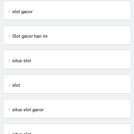
slot gacor
Slot gacor hari ini
situs slot
slot
situs slot gacor