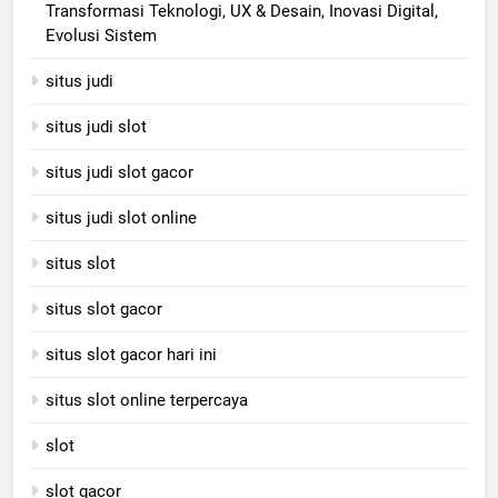
Transformasi Teknologi, UX & Desain, Inovasi Digital,
Evolusi Sistem
situs judi
situs judi slot
situs judi slot gacor
situs judi slot online
situs slot
situs slot gacor
situs slot gacor hari ini
situs slot online terpercaya
slot
slot gacor