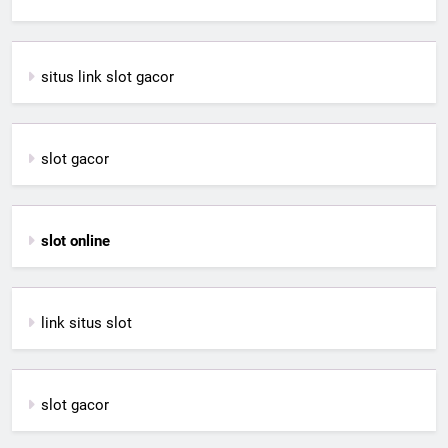
situs link slot gacor
slot gacor
slot online
link situs slot
slot gacor