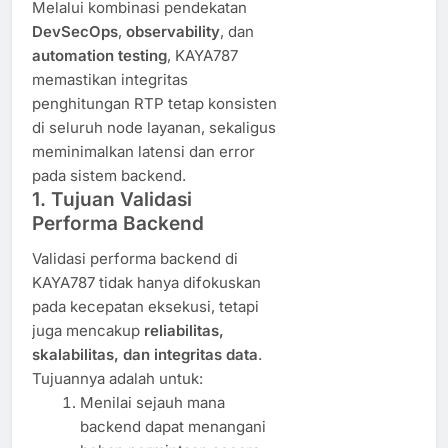
Melalui kombinasi pendekatan
DevSecOps
,
observability
, dan
automation testing
, KAYA787
memastikan integritas
penghitungan RTP tetap konsisten
di seluruh node layanan, sekaligus
meminimalkan latensi dan error
pada sistem backend.
1. Tujuan Validasi
Performa Backend
Validasi performa backend di
KAYA787 tidak hanya difokuskan
pada kecepatan eksekusi, tetapi
juga mencakup
reliabilitas,
skalabilitas, dan integritas data
.
Tujuannya adalah untuk:
Menilai sejauh mana
backend dapat menangani