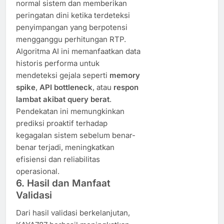
normal sistem dan memberikan
peringatan dini ketika terdeteksi
penyimpangan yang berpotensi
mengganggu perhitungan RTP.
Algoritma AI ini memanfaatkan data
historis performa untuk
mendeteksi gejala seperti
memory
spike
,
API bottleneck
, atau
respon
lambat akibat query berat
.
Pendekatan ini memungkinkan
prediksi proaktif terhadap
kegagalan sistem sebelum benar-
benar terjadi, meningkatkan
efisiensi dan reliabilitas
operasional.
6. Hasil dan Manfaat
Validasi
Dari hasil validasi berkelanjutan,