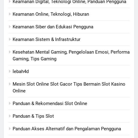
Keamanan Digital, Teknologi Online, Panduan Pengguna
Keamanan Online, Teknologi, Hiburan
Keamanan Siber dan Edukasi Pengguna
Keamanan Sistem & Infrastruktur
Kesehatan Mental Gaming, Pengelolaan Emosi, Performa
Gaming, Tips Gaming
lebah4d
Mesin Slot Online Slot Gacor Tips Bermain Slot Kasino
Online
Panduan & Rekomendasi Slot Online
Panduan & Tips Slot
Panduan Akses Alternatif dan Pengalaman Pengguna