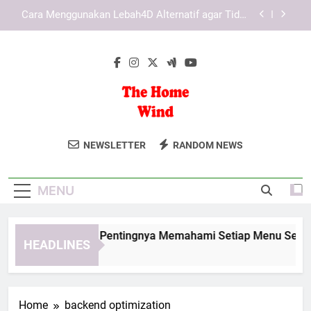
Skip
Slot Lebah4D dan Solusi Akses Saat Halaman
to
Sulit Dibuka dengan Langkah Aman
content
Tips Membersihkan Cache agar LAE138 Login
Lebih Lancar
Slot Lebah4D dan Pentingnya Memahami Setiap
Menu Sebelum Menggunakan Akun
Cara Menggunakan Lebah4D Alternatif agar Tidak
Salah Halaman
The Home Wind
Temukan Inspirasi Dan Tips Dekorasi
Slot Lebah4D dan Solusi Akses Saat Halaman
NEWSLETTER
RANDOM NEWS
Sulit Dibuka dengan Langkah Aman
Rumah Di The Home Wind. Untuk
Tips Membersihkan Cache agar LAE138 Login
Hunian Yang Nyaman Dan Indah.
Lebih Lancar
MENU
ot Lebah4D dan Pentingnya Memahami Setiap Menu Sebelu
HEADLINES
Months Ago
Home
backend optimization