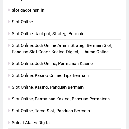
slot gacor hari ini
Slot Online
Slot Online, Jackpot, Strategi Bermain
Slot Online, Judi Online Aman, Strategi Bermain Slot,
Panduan Slot Gacor, Kasino Digital, Hiburan Online
Slot Online, Judi Online, Permainan Kasino
Slot Online, Kasino Online, Tips Bermain
Slot Online, Kasino, Panduan Bermain
Slot Online, Permainan Kasino, Panduan Permainan
Slot Online, Tema Slot, Panduan Bermain
Solusi Akses Digital