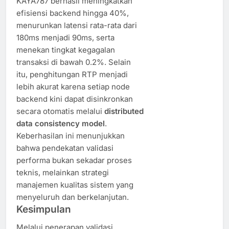
KAYA787 berhasil meningkatkan
efisiensi backend hingga 40%,
menurunkan latensi rata-rata dari
180ms menjadi 90ms, serta
menekan tingkat kegagalan
transaksi di bawah 0.2%. Selain
itu, penghitungan RTP menjadi
lebih akurat karena setiap node
backend kini dapat disinkronkan
secara otomatis melalui
distributed
data consistency model
.
Keberhasilan ini menunjukkan
bahwa pendekatan validasi
performa bukan sekadar proses
teknis, melainkan strategi
manajemen kualitas sistem yang
menyeluruh dan berkelanjutan.
Kesimpulan
Melalui penerapan validasi