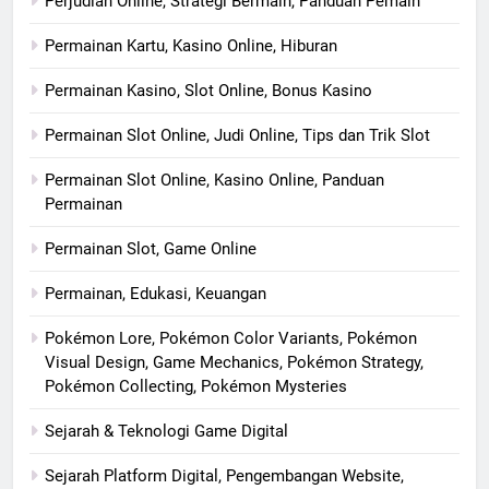
Perjudian Online, Strategi Bermain, Panduan Pemain
Permainan Kartu, Kasino Online, Hiburan
Permainan Kasino, Slot Online, Bonus Kasino
Permainan Slot Online, Judi Online, Tips dan Trik Slot
Permainan Slot Online, Kasino Online, Panduan
Permainan
Permainan Slot, Game Online
Permainan, Edukasi, Keuangan
Pokémon Lore, Pokémon Color Variants, Pokémon
Visual Design, Game Mechanics, Pokémon Strategy,
Pokémon Collecting, Pokémon Mysteries
Sejarah & Teknologi Game Digital
Sejarah Platform Digital, Pengembangan Website,