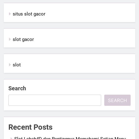
situs slot gacor
slot gacor
slot
Search
SEARCH
Recent Posts
Slot Lebah4D dan Pentingnya Memahami Setiap Menu