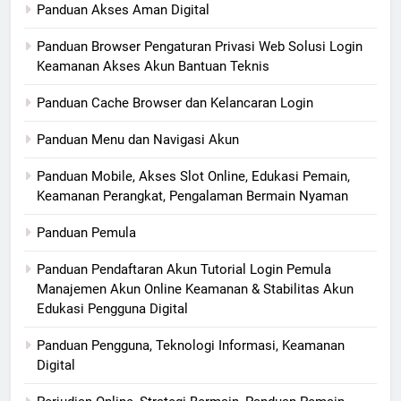
Panduan Akses Aman Digital
Panduan Browser Pengaturan Privasi Web Solusi Login
Keamanan Akses Akun Bantuan Teknis
Panduan Cache Browser dan Kelancaran Login
Panduan Menu dan Navigasi Akun
Panduan Mobile, Akses Slot Online, Edukasi Pemain,
Keamanan Perangkat, Pengalaman Bermain Nyaman
Panduan Pemula
Panduan Pendaftaran Akun Tutorial Login Pemula
Manajemen Akun Online Keamanan & Stabilitas Akun
Edukasi Pengguna Digital
Panduan Pengguna, Teknologi Informasi, Keamanan
Digital