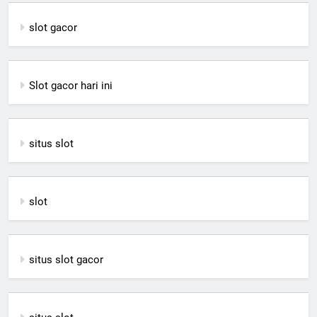
slot gacor
Slot gacor hari ini
situs slot
slot
situs slot gacor