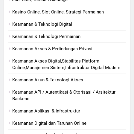
Kasino Online, Slot Online, Strategi Permainan
Keamanan & Teknologi Digital
Keamanan & Teknologi Permainan
Keamanan Akses & Perlindungan Privasi
Keamanan Akses Digital,Stabilitas Platform
Online,Manajemen Sistem,Infrastruktur Digital Modern
Keamanan Akun & Teknologi Akses
Keamanan API / Autentikasi & Otorisasi / Arsitektur
Backend
Keamanan Aplikasi & Infrastruktur
Keamanan Digital dan Taruhan Online