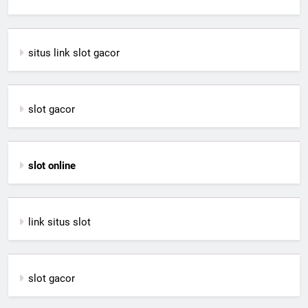
situs link slot gacor
slot gacor
slot online
link situs slot
slot gacor