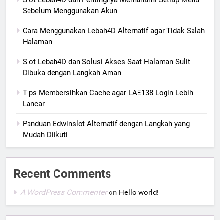
Sebelum Menggunakan Akun
Cara Menggunakan Lebah4D Alternatif agar Tidak Salah
Halaman
Slot Lebah4D dan Solusi Akses Saat Halaman Sulit
Dibuka dengan Langkah Aman
Tips Membersihkan Cache agar LAE138 Login Lebih
Lancar
Panduan Edwinslot Alternatif dengan Langkah yang
Mudah Diikuti
Recent Comments
A WordPress Commenter
on
Hello world!