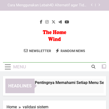
Skip
Slot Lebah4D dan Solusi Akses Saat Halaman
to
Sulit Dibuka dengan Langkah Aman
content
Tips Membersihkan Cache agar LAE138 Login
Lebih Lancar
Slot Lebah4D dan Pentingnya Memahami Setiap
Menu Sebelum Menggunakan Akun
Cara Menggunakan Lebah4D Alternatif agar Tidak
Salah Halaman
The Home Wind
Temukan Inspirasi Dan Tips Dekorasi
Slot Lebah4D dan Solusi Akses Saat Halaman
NEWSLETTER
RANDOM NEWS
Sulit Dibuka dengan Langkah Aman
Rumah Di The Home Wind. Untuk
Tips Membersihkan Cache agar LAE138 Login
Hunian Yang Nyaman Dan Indah.
Lebih Lancar
MENU
ot Lebah4D dan Pentingnya Memahami Setiap Menu Sebelu
HEADLINES
Months Ago
Home
validasi sistem