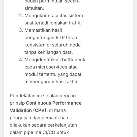
beban permintaan secara
simultan.
Mengukur stabilitas sistem
saat terjadi lonjakan trafik.
Memastikan hasil
penghitungan RTP tetap
konsisten di seluruh node
tanpa kehilangan data.
Mengidentifikasi bottleneck
pada microservices atau
modul tertentu yang dapat
memengaruhi hasil akhir.
Pendekatan ini sejalan dengan
prinsip
Continuous Performance
Validation (CPV)
, di mana
pengujian dan pemantauan
dilakukan secara berkelanjutan
dalam pipeline CI/CD untuk