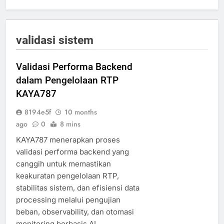
validasi sistem
Validasi Performa Backend
dalam Pengelolaan RTP
KAYA787
8194e5f
10 months
ago
0
8 mins
KAYA787 menerapkan proses
validasi performa backend yang
canggih untuk memastikan
keakuratan pengelolaan RTP,
stabilitas sistem, dan efisiensi data
processing melalui pengujian
beban, observability, dan otomasi
monitoring berbasis AI.