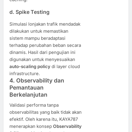
d. Spike Testing
Simulasi lonjakan trafik mendadak
dilakukan untuk memastikan
sistem mampu beradaptasi
terhadap perubahan beban secara
dinamis. Hasil dari pengujian ini
digunakan untuk menyesuaikan
auto-scaling policy
di layer cloud
infrastructure.
4. Observability dan
Pemantauan
Berkelanjutan
Validasi performa tanpa
observabilitas yang baik tidak akan
efektif. Oleh karena itu, KAYA787
menerapkan konsep
Observability