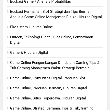
Edukasi Game / Analisis Probabilitas
Edukasi Permainan Slot Strategi dan Tips Bermain
Analisis Game Online Manajemen Risiko Hiburan Digital
Ekosistem Hiburan Online
Fintech, Teknologi Digital, Slot Online, Pembayaran
Digital
Game & Hiburan Digital
Game Online Pengembangan Diri dalam Gaming Tips &
Trik Gaming Manajemen Waktu Strategi Bermain
Game Online, Komunitas Digital, Panduan Slot
Game Online, Panduan Bermain, Hiburan Digital
Game Online, Situs Terpercaya, Hiburan Digital
Game Online, Strategi Bermain, Tips & Trik, Gaming