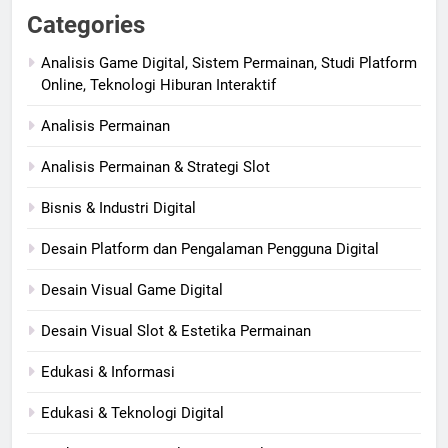
Categories
Analisis Game Digital, Sistem Permainan, Studi Platform
Online, Teknologi Hiburan Interaktif
Analisis Permainan
Analisis Permainan & Strategi Slot
Bisnis & Industri Digital
Desain Platform dan Pengalaman Pengguna Digital
Desain Visual Game Digital
Desain Visual Slot & Estetika Permainan
Edukasi & Informasi
Edukasi & Teknologi Digital