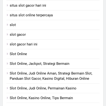
situs slot gacor hari ini
situs slot online terpercaya
slot
slot gacor
slot gacor hari ini
Slot Online
Slot Online, Jackpot, Strategi Bermain
Slot Online, Judi Online Aman, Strategi Bermain Slot,
Panduan Slot Gacor, Kasino Digital, Hiburan Online
Slot Online, Judi Online, Permainan Kasino
Slot Online, Kasino Online, Tips Bermain