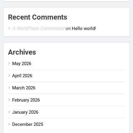
Recent Comments
A WordPress Commenter
on
Hello world!
Archives
May 2026
April 2026
March 2026
February 2026
January 2026
December 2025