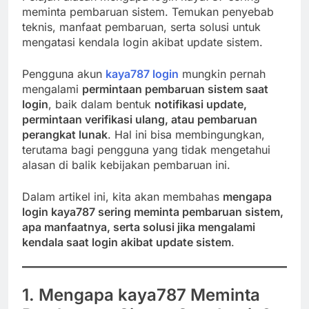
meminta pembaruan sistem. Temukan penyebab
teknis, manfaat pembaruan, serta solusi untuk
mengatasi kendala login akibat update sistem.
Pengguna akun
kaya787 login
mungkin pernah
mengalami
permintaan pembaruan sistem saat
login
, baik dalam bentuk
notifikasi update,
permintaan verifikasi ulang, atau pembaruan
perangkat lunak
. Hal ini bisa membingungkan,
terutama bagi pengguna yang tidak mengetahui
alasan di balik kebijakan pembaruan ini.
Dalam artikel ini, kita akan membahas
mengapa
login kaya787 sering meminta pembaruan sistem,
apa manfaatnya, serta solusi jika mengalami
kendala saat login akibat update sistem
.
1. Mengapa kaya787 Meminta