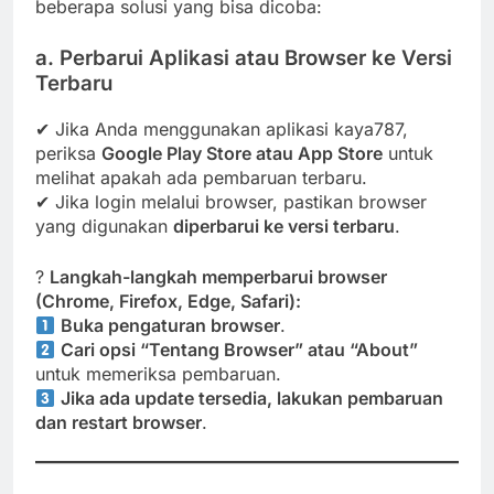
beberapa solusi yang bisa dicoba:
a. Perbarui Aplikasi atau Browser ke Versi
Terbaru
✔ Jika Anda menggunakan aplikasi kaya787,
periksa
Google Play Store atau App Store
untuk
melihat apakah ada pembaruan terbaru.
✔ Jika login melalui browser, pastikan browser
yang digunakan
diperbarui ke versi terbaru
.
?
Langkah-langkah memperbarui browser
(Chrome, Firefox, Edge, Safari):
Buka pengaturan browser
.
Cari opsi “Tentang Browser” atau “About”
untuk memeriksa pembaruan.
Jika ada update tersedia, lakukan pembaruan
dan restart browser
.