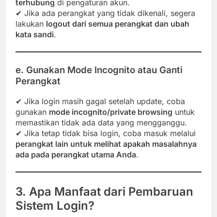
terhubung
di pengaturan akun.
✔ Jika ada perangkat yang tidak dikenali, segera
lakukan
logout dari semua perangkat dan ubah
kata sandi
.
e. Gunakan Mode Incognito atau Ganti
Perangkat
✔ Jika login masih gagal setelah update, coba
gunakan
mode incognito/private browsing
untuk
memastikan tidak ada data yang mengganggu.
✔ Jika tetap tidak bisa login, coba masuk melalui
perangkat lain untuk melihat apakah masalahnya
ada pada perangkat utama Anda
.
3. Apa Manfaat dari Pembaruan
Sistem Login?