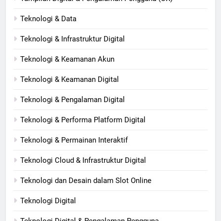
Teknologi & Data
Teknologi & Infrastruktur Digital
Teknologi & Keamanan Akun
Teknologi & Keamanan Digital
Teknologi & Pengalaman Digital
Teknologi & Performa Platform Digital
Teknologi & Permainan Interaktif
Teknologi Cloud & Infrastruktur Digital
Teknologi dan Desain dalam Slot Online
Teknologi Digital
Teknologi Digital & Pengalaman Pengguna