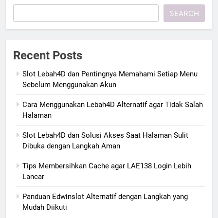
SEARCH
Recent Posts
Slot Lebah4D dan Pentingnya Memahami Setiap Menu
Sebelum Menggunakan Akun
Cara Menggunakan Lebah4D Alternatif agar Tidak Salah
Halaman
Slot Lebah4D dan Solusi Akses Saat Halaman Sulit
Dibuka dengan Langkah Aman
Tips Membersihkan Cache agar LAE138 Login Lebih
Lancar
Panduan Edwinslot Alternatif dengan Langkah yang
Mudah Diikuti