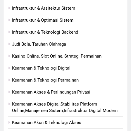
Infrastruktur & Arsitektur Sistem
Infrastruktur & Optimasi Sistem
Infrastruktur & Teknologi Backend
Judi Bola, Taruhan Olahraga
Kasino Online, Slot Online, Strategi Permainan
Keamanan & Teknologi Digital
Keamanan & Teknologi Permainan
Keamanan Akses & Perlindungan Privasi
Keamanan Akses Digital,Stabilitas Platform
Online,Manajemen Sistem,Infrastruktur Digital Modern
Keamanan Akun & Teknologi Akses