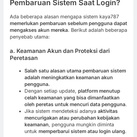
Pembaruan Sistem Saat Login?
Ada beberapa alasan mengapa sistem kaya787
memerlukan pembaruan sebelum pengguna dapat
mengakses akun mereka
. Berikut adalah beberapa
penyebab utama:
a. Keamanan Akun dan Proteksi dari
Peretasan
Salah satu alasan utama pembaruan sistem
adalah meningkatkan keamanan akun
pengguna.
Dengan setiap update,
platform menutup
celah keamanan yang bisa dimanfaatkan
oleh peretas untuk mencuri data pengguna
.
Jika sistem mendeteksi adanya
aktivitas
mencurigakan atau perubahan kebijakan
keamanan
, pengguna mungkin diminta
untuk
memperbarui sistem atau login ulang
.