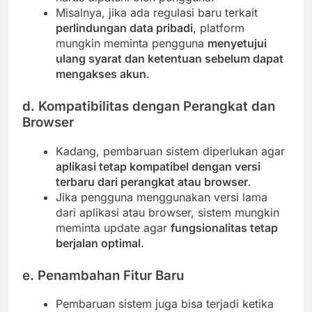
Misalnya, jika ada regulasi baru terkait
perlindungan data pribadi
, platform
mungkin meminta pengguna
menyetujui
ulang syarat dan ketentuan sebelum dapat
mengakses akun
.
d. Kompatibilitas dengan Perangkat dan
Browser
Kadang, pembaruan sistem diperlukan agar
aplikasi tetap kompatibel dengan versi
terbaru dari perangkat atau browser
.
Jika pengguna menggunakan versi lama
dari aplikasi atau browser, sistem mungkin
meminta update agar
fungsionalitas tetap
berjalan optimal
.
e. Penambahan Fitur Baru
Pembaruan sistem juga bisa terjadi ketika