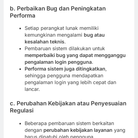
b. Perbaikan Bug dan Peningkatan
Performa
Setiap perangkat lunak memiliki
kemungkinan mengalami
bug atau
kesalahan teknis
.
Pembaruan sistem dilakukan untuk
memperbaiki bug yang dapat mengganggu
pengalaman login pengguna
.
Performa sistem juga ditingkatkan
,
sehingga pengguna mendapatkan
pengalaman login yang lebih cepat dan
lancar.
c. Perubahan Kebijakan atau Penyesuaian
Regulasi
Beberapa pembaruan sistem berkaitan
dengan
perubahan kebijakan layanan
yang
harus dipatuhi oleh pengguna.