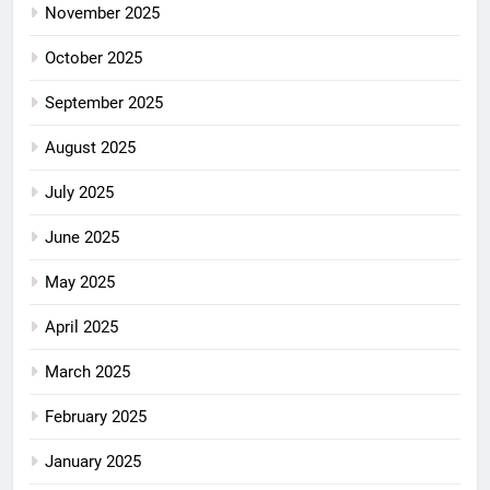
November 2025
October 2025
September 2025
August 2025
July 2025
June 2025
May 2025
April 2025
March 2025
February 2025
January 2025