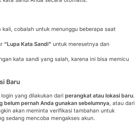
 kata sandi Anda secara otomatis.
a kali, cobalah untuk menunggu beberapa saat
ur
“Lupa Kata Sandi”
untuk meresetnya dan
ngan kata sandi yang salah, karena ini bisa memicu
si Baru
login yang dilakukan dari
perangkat atau lokasi baru
.
g belum pernah Anda gunakan sebelumnya
, atau dari
ungkin akan meminta verifikasi tambahan untuk
ang sedang mencoba mengakses akun.