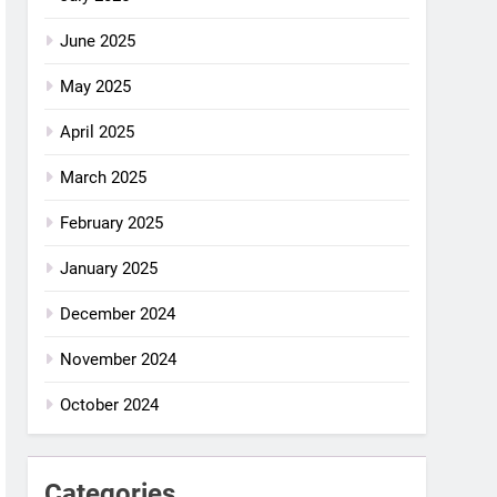
June 2025
May 2025
April 2025
March 2025
February 2025
January 2025
December 2024
November 2024
October 2024
Categories