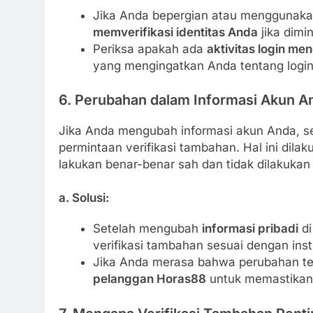
Jika Anda bepergian atau menggunak
memverifikasi identitas Anda
jika dimin
Periksa apakah ada
aktivitas login me
yang mengingatkan Anda tentang login 
6.
Perubahan dalam Informasi Akun A
Jika Anda mengubah informasi akun Anda, s
permintaan verifikasi tambahan. Hal ini di
lakukan benar-benar sah dan tidak dilakukan
a.
Solusi:
Setelah mengubah
informasi pribadi
di
verifikasi tambahan sesuai dengan inst
Jika Anda merasa bahwa perubahan ter
pelanggan Horas88
untuk memastikan