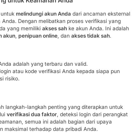
ing untuk Keamanan Anda
 untuk
melindungi akun Anda
dari ancaman eksternal
Anda. Dengan melibatkan proses verifikasi yang
da yang memiliki
akses sah
ke akun Anda. Ini adalah
n akun
,
penipuan online
, dan
akses tidak sah
.
nda adalah yang terbaru dan valid.
gin atau kode verifikasi Anda kepada siapa pun
 risiko.
h langkah-langkah penting yang diterapkan untuk
lui
verifikasi dua faktor
, deteksi login dari perangkat
keamanan, semua ini adalah bagian dari upaya
 maksimal terhadap data pribadi Anda.