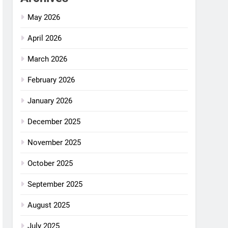
May 2026
April 2026
March 2026
February 2026
January 2026
December 2025
November 2025
October 2025
September 2025
August 2025
July 2025