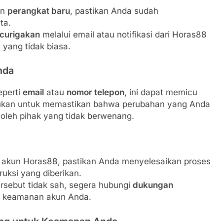
an
perangkat baru
, pastikan Anda sudah
ta.
ncurigakan
melalui email atau notifikasi dari Horas88
yang tidak biasa.
nda
eperti
email
atau
nomor telepon
, ini dapat memicu
lakukan untuk memastikan bahwa perubahan yang Anda
 oleh pihak yang tidak berwenang.
 akun Horas88, pastikan Anda menyelesaikan proses
ruksi yang diberikan.
sebut tidak sah, segera hubungi
dukungan
 keamanan akun Anda.