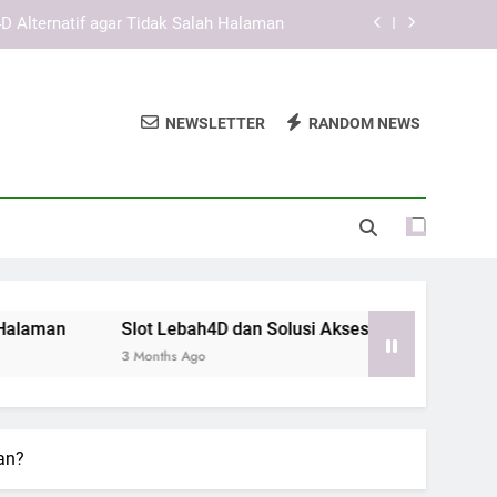
 Alternatif agar Tidak Salah Halaman
man Sulit Dibuka dengan Langkah Aman
ache agar LAE138 Login Lebih Lancar
NEWSLETTER
RANDOM NEWS
tiap Menu Sebelum Menggunakan Akun
Hunian Yang Nyaman Dan Indah.
 Alternatif agar Tidak Salah Halaman
man Sulit Dibuka dengan Langkah Aman
ache agar LAE138 Login Lebih Lancar
Slot Lebah4D dan Solusi Akses Saat Halaman Sulit Dibuk
3 Months Ago
an?