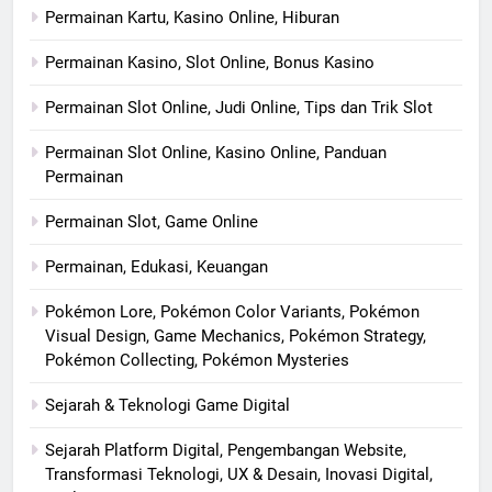
Permainan Kartu, Kasino Online, Hiburan
Permainan Kasino, Slot Online, Bonus Kasino
Permainan Slot Online, Judi Online, Tips dan Trik Slot
Permainan Slot Online, Kasino Online, Panduan
Permainan
Permainan Slot, Game Online
Permainan, Edukasi, Keuangan
Pokémon Lore, Pokémon Color Variants, Pokémon
Visual Design, Game Mechanics, Pokémon Strategy,
Pokémon Collecting, Pokémon Mysteries
Sejarah & Teknologi Game Digital
Sejarah Platform Digital, Pengembangan Website,
Transformasi Teknologi, UX & Desain, Inovasi Digital,