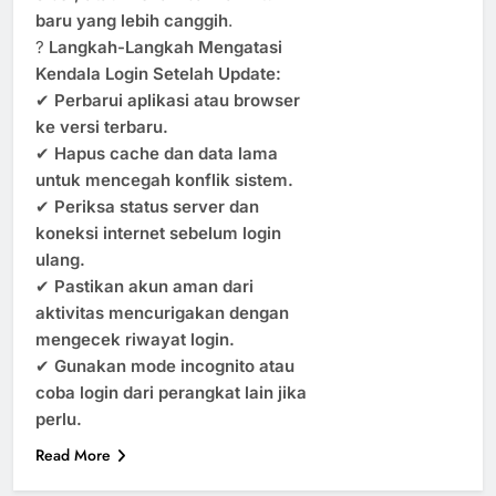
baru yang lebih canggih
.
?
Langkah-Langkah Mengatasi
Kendala Login Setelah Update:
✔
Perbarui aplikasi atau browser
ke versi terbaru.
✔
Hapus cache dan data lama
untuk mencegah konflik sistem.
✔
Periksa status server dan
koneksi internet sebelum login
ulang.
✔
Pastikan akun aman dari
aktivitas mencurigakan dengan
mengecek riwayat login.
✔
Gunakan mode incognito atau
coba login dari perangkat lain jika
perlu.
Read More