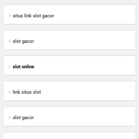
situs link slot gacor
slot gacor
slot online
link situs slot
slot gacor