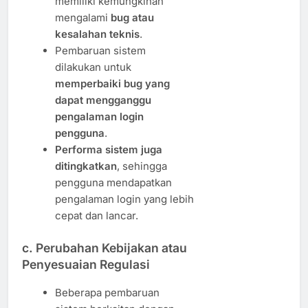
memiliki kemungkinan
mengalami
bug atau
kesalahan teknis
.
Pembaruan sistem
dilakukan untuk
memperbaiki bug yang
dapat mengganggu
pengalaman login
pengguna
.
Performa sistem juga
ditingkatkan
, sehingga
pengguna mendapatkan
pengalaman login yang lebih
cepat dan lancar.
c. Perubahan Kebijakan atau
Penyesuaian Regulasi
Beberapa pembaruan