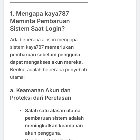
1. Mengapa kaya787
Meminta Pembaruan
Sistem Saat Login?
Ada beberapa alasan mengapa
sistem kaya787
memerlukan
pembaruan sebelum pengguna
dapat mengakses akun mereka
.
Berikut adalah beberapa penyebab
utama:
a. Keamanan Akun dan
Proteksi dari Peretasan
Salah satu alasan utama
pembaruan sistem adalah
meningkatkan keamanan
akun pengguna.