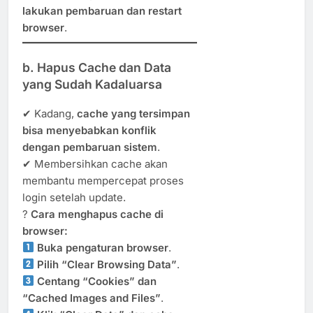
lakukan pembaruan dan restart
browser
.
b. Hapus Cache dan Data
yang Sudah Kadaluarsa
✔ Kadang,
cache yang tersimpan
bisa menyebabkan konflik
dengan pembaruan sistem
.
✔ Membersihkan cache akan
membantu mempercepat proses
login setelah update.
?
Cara menghapus cache di
browser:
Buka pengaturan browser
.
Pilih “Clear Browsing Data”
.
Centang “Cookies” dan
“Cached Images and Files”
.