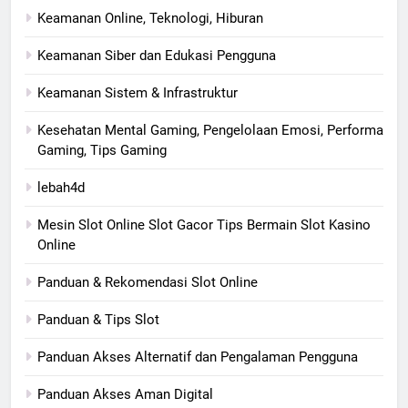
Keamanan Online, Teknologi, Hiburan
Keamanan Siber dan Edukasi Pengguna
Keamanan Sistem & Infrastruktur
Kesehatan Mental Gaming, Pengelolaan Emosi, Performa
Gaming, Tips Gaming
lebah4d
Mesin Slot Online Slot Gacor Tips Bermain Slot Kasino
Online
Panduan & Rekomendasi Slot Online
Panduan & Tips Slot
Panduan Akses Alternatif dan Pengalaman Pengguna
Panduan Akses Aman Digital