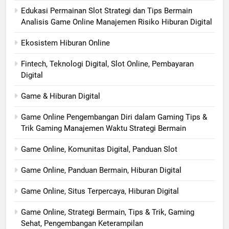
Edukasi Permainan Slot Strategi dan Tips Bermain
Analisis Game Online Manajemen Risiko Hiburan Digital
Ekosistem Hiburan Online
Fintech, Teknologi Digital, Slot Online, Pembayaran
Digital
Game & Hiburan Digital
Game Online Pengembangan Diri dalam Gaming Tips &
Trik Gaming Manajemen Waktu Strategi Bermain
Game Online, Komunitas Digital, Panduan Slot
Game Online, Panduan Bermain, Hiburan Digital
Game Online, Situs Terpercaya, Hiburan Digital
Game Online, Strategi Bermain, Tips & Trik, Gaming
Sehat, Pengembangan Keterampilan