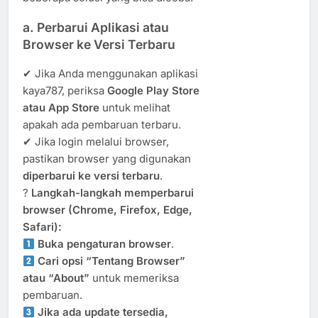
a. Perbarui Aplikasi atau
Browser ke Versi Terbaru
✔ Jika Anda menggunakan aplikasi
kaya787, periksa
Google Play Store
atau App Store
untuk melihat
apakah ada pembaruan terbaru.
✔ Jika login melalui browser,
pastikan browser yang digunakan
diperbarui ke versi terbaru
.
?
Langkah-langkah memperbarui
browser (Chrome, Firefox, Edge,
Safari):
Buka pengaturan browser
.
Cari opsi “Tentang Browser”
atau “About”
untuk memeriksa
pembaruan.
Jika ada update tersedia,