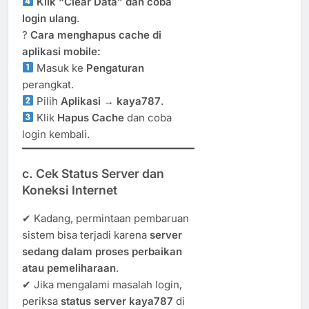
Klik “Clear Data” dan coba
login ulang
.
?
Cara menghapus cache di
aplikasi mobile:
Masuk ke
Pengaturan
perangkat.
Pilih
Aplikasi → kaya787
.
Klik
Hapus Cache
dan coba
login kembali.
c. Cek Status Server dan
Koneksi Internet
✔ Kadang, permintaan pembaruan
sistem bisa terjadi karena
server
sedang dalam proses perbaikan
atau pemeliharaan
.
✔ Jika mengalami masalah login,
periksa
status server kaya787
di