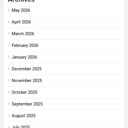
May 2026
April 2026
March 2026
February 2026
January 2026
December 2025
November 2025
October 2025
September 2025
August 2025
July 2025