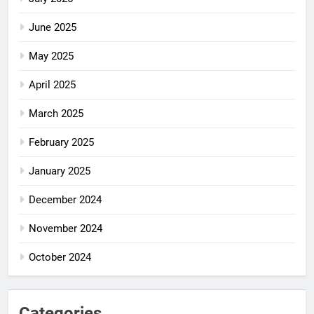
June 2025
May 2025
April 2025
March 2025
February 2025
January 2025
December 2024
November 2024
October 2024
Categories