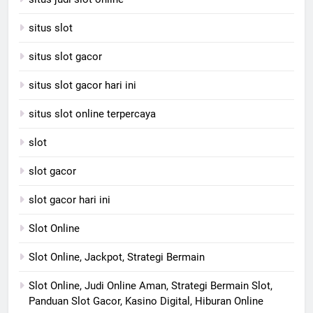
situs slot
situs slot gacor
situs slot gacor hari ini
situs slot online terpercaya
slot
slot gacor
slot gacor hari ini
Slot Online
Slot Online, Jackpot, Strategi Bermain
Slot Online, Judi Online Aman, Strategi Bermain Slot,
Panduan Slot Gacor, Kasino Digital, Hiburan Online