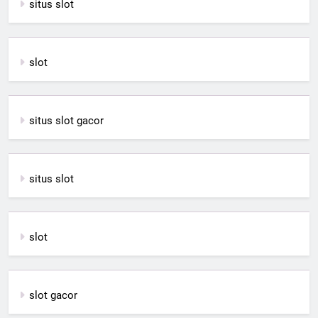
situs slot
slot
situs slot gacor
situs slot
slot
slot gacor