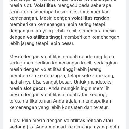
mesin slot.
Volatilitas
mengacu pada seberapa
sering dan seberapa besar mesin memberikan
kemenangan. Mesin dengan
volatilitas rendah
memberikan kemenangan lebih sering tetapi
dengan jumlah yang lebih kecil, sementara mesin
dengan
volatilitas tinggi
memberikan kemenangan
lebih jarang tetapi lebih besar.
Mesin dengan volatilitas rendah cenderung lebih
sering memberikan kemenangan kecil, sedangkan
mesin dengan volatilitas tinggi lebih jarang
memberikan kemenangan, tetapi ketika menang,
hadiahnya bisa sangat besar. Untuk mendeteksi
mesin
slot gacor
, Anda mungkin ingin memilih
mesin dengan volatilitas rendah atau sedang,
terutama jika tujuan Anda adalah mendapatkan
kemenangan yang lebih konsisten dan teratur.
Tips:
Pilih mesin dengan
volatilitas rendah atau
sedang
jika Anda mencari kemenangan yang lebih