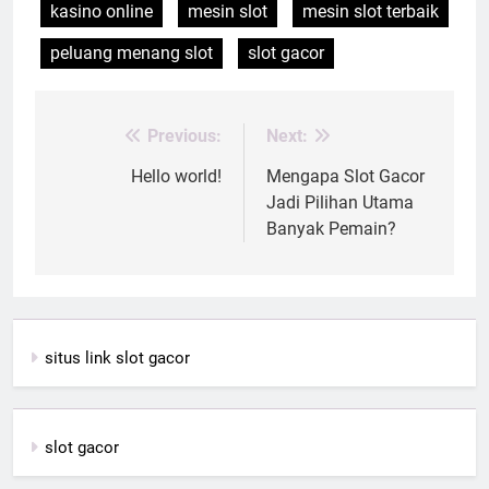
kasino online
mesin slot
mesin slot terbaik
peluang menang slot
slot gacor
Previous:
Next:
Post
navigation
Hello world!
Mengapa Slot Gacor
Jadi Pilihan Utama
Banyak Pemain?
situs link slot gacor
slot gacor