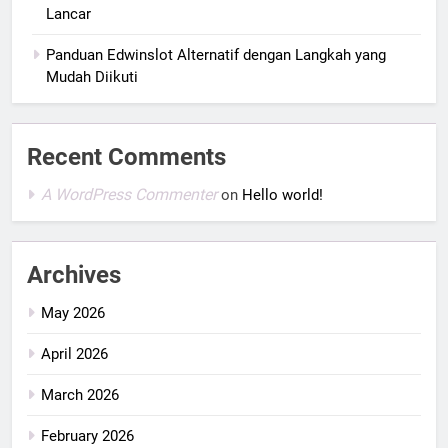
Lancar
Panduan Edwinslot Alternatif dengan Langkah yang
Mudah Diikuti
Recent Comments
A WordPress Commenter
on
Hello world!
Archives
May 2026
April 2026
March 2026
February 2026