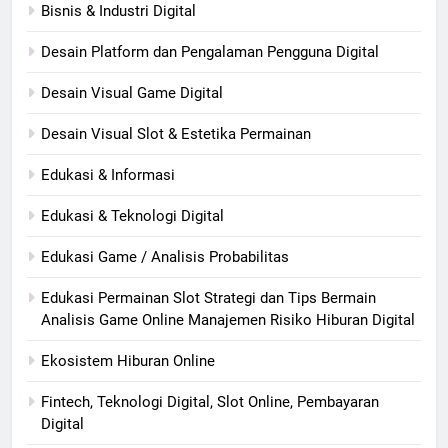
Bisnis & Industri Digital
Desain Platform dan Pengalaman Pengguna Digital
Desain Visual Game Digital
Desain Visual Slot & Estetika Permainan
Edukasi & Informasi
Edukasi & Teknologi Digital
Edukasi Game / Analisis Probabilitas
Edukasi Permainan Slot Strategi dan Tips Bermain
Analisis Game Online Manajemen Risiko Hiburan Digital
Ekosistem Hiburan Online
Fintech, Teknologi Digital, Slot Online, Pembayaran
Digital