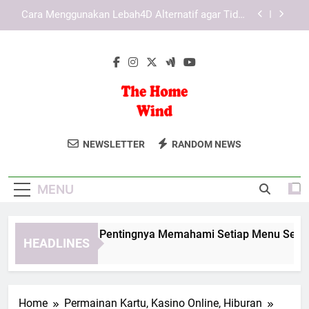
Skip
Slot Lebah4D dan Solusi Akses Saat Halaman
to
Sulit Dibuka dengan Langkah Aman
content
Tips Membersihkan Cache agar LAE138 Login
Lebih Lancar
Slot Lebah4D dan Pentingnya Memahami Setiap
Menu Sebelum Menggunakan Akun
Cara Menggunakan Lebah4D Alternatif agar Tidak
Salah Halaman
The Home Wind
Temukan Inspirasi Dan Tips Dekorasi
Slot Lebah4D dan Solusi Akses Saat Halaman
NEWSLETTER
RANDOM NEWS
Sulit Dibuka dengan Langkah Aman
Rumah Di The Home Wind. Untuk
Tips Membersihkan Cache agar LAE138 Login
Hunian Yang Nyaman Dan Indah.
Lebih Lancar
MENU
ot Lebah4D dan Pentingnya Memahami Setiap Menu Sebelu
HEADLINES
Months Ago
Home
Permainan Kartu, Kasino Online, Hiburan