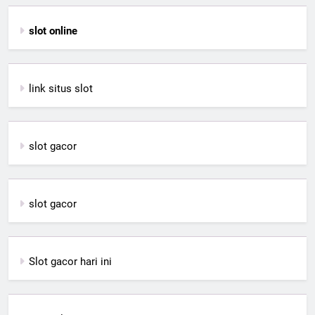
slot online
link situs slot
slot gacor
slot gacor
Slot gacor hari ini