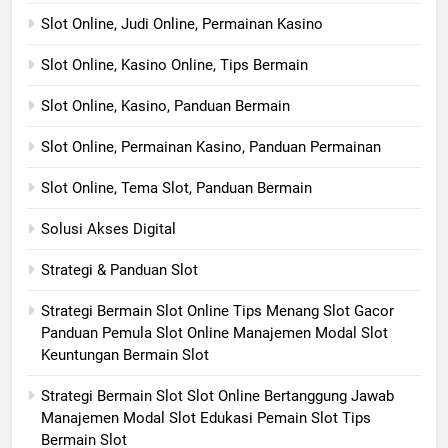
Slot Online, Judi Online, Permainan Kasino
Slot Online, Kasino Online, Tips Bermain
Slot Online, Kasino, Panduan Bermain
Slot Online, Permainan Kasino, Panduan Permainan
Slot Online, Tema Slot, Panduan Bermain
Solusi Akses Digital
Strategi & Panduan Slot
Strategi Bermain Slot Online Tips Menang Slot Gacor
Panduan Pemula Slot Online Manajemen Modal Slot
Keuntungan Bermain Slot
Strategi Bermain Slot Slot Online Bertanggung Jawab
Manajemen Modal Slot Edukasi Pemain Slot Tips
Bermain Slot