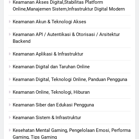
Keamanan Akses Digital,Stabilitas Platform
Online,Manajemen Sistem,Infrastruktur Digital Modern
Keamanan Akun & Teknologi Akses
Keamanan API / Autentikasi & Otorisasi / Arsitektur
Backend
Keamanan Aplikasi & Infrastruktur
Keamanan Digital dan Taruhan Online
Keamanan Digital, Teknologi Online, Panduan Pengguna
Keamanan Online, Teknologi, Hiburan
Keamanan Siber dan Edukasi Pengguna
Keamanan Sistem & Infrastruktur
Kesehatan Mental Gaming, Pengelolaan Emosi, Performa
Gaming, Tips Gaming