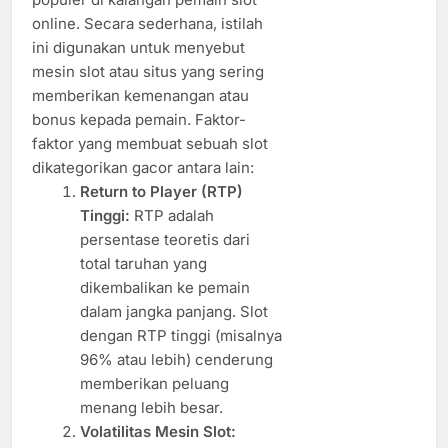
online. Secara sederhana, istilah
ini digunakan untuk menyebut
mesin slot atau situs yang sering
memberikan kemenangan atau
bonus kepada pemain. Faktor-
faktor yang membuat sebuah slot
dikategorikan gacor antara lain:
Return to Player (RTP)
Tinggi:
RTP adalah
persentase teoretis dari
total taruhan yang
dikembalikan ke pemain
dalam jangka panjang. Slot
dengan RTP tinggi (misalnya
96% atau lebih) cenderung
memberikan peluang
menang lebih besar.
Volatilitas Mesin Slot: