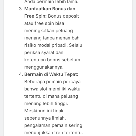
Anda bermain lebih lama.
Manfaatkan Bonus dan
Free Spin:
Bonus deposit
atau free spin bisa
meningkatkan peluang
menang tanpa menambah
risiko modal pribadi. Selalu
periksa syarat dan
ketentuan bonus sebelum
menggunakannya.
Bermain di Waktu Tepat:
Beberapa pemain percaya
bahwa slot memiliki waktu
tertentu di mana peluang
menang lebih tinggi.
Meskipun ini tidak
sepenuhnya ilmiah,
pengalaman pemain sering
menunjukkan tren tertentu.