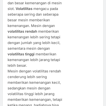
dan besar kemenangan di mesin
slot.
Volatilitas
mengacu pada
seberapa sering dan seberapa
besar mesin memberikan
kemenangan. Mesin dengan
volatilitas rendah
memberikan
kemenangan lebih sering tetapi
dengan jumlah yang lebih kecil,
sementara mesin dengan
volatilitas tinggi
memberikan
kemenangan lebih jarang tetapi
lebih besar.
Mesin dengan volatilitas rendah
cenderung lebih sering
memberikan kemenangan kecil,
sedangkan mesin dengan
volatilitas tinggi lebih jarang
memberikan kemenangan, tetapi
ketika menang, hadiahnya bisa