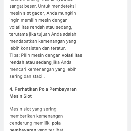
sangat besar. Untuk mendeteksi
mesin
slot gacor
, Anda mungkin
ingin memilih mesin dengan
volatilitas rendah atau sedang,
terutama jika tujuan Anda adalah
mendapatkan kemenangan yang
lebih konsisten dan teratur.
Tips:
Pilih mesin dengan
volatilitas
rendah atau sedang
jika Anda
mencari kemenangan yang lebih
sering dan stabil.
4.
Perhatikan Pola Pembayaran
Mesin Slot
Mesin slot yang sering
memberikan kemenangan
cenderung memiliki
pola
pembayaran
yang terlihat.