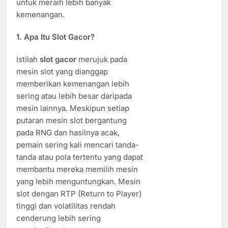
untuk meraih lebih banyak
kemenangan.
1.
Apa Itu Slot Gacor?
Istilah
slot gacor
merujuk pada
mesin slot yang dianggap
memberikan kemenangan lebih
sering atau lebih besar daripada
mesin lainnya. Meskipun setiap
putaran mesin slot bergantung
pada RNG dan hasilnya acak,
pemain sering kali mencari tanda-
tanda atau pola tertentu yang dapat
membantu mereka memilih mesin
yang lebih menguntungkan. Mesin
slot dengan RTP (Return to Player)
tinggi dan volatilitas rendah
cenderung lebih sering