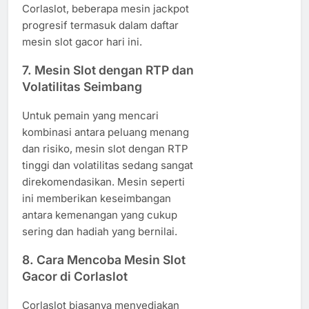
Corlaslot, beberapa mesin jackpot
progresif termasuk dalam daftar
mesin slot gacor hari ini.
7. Mesin Slot dengan RTP dan
Volatilitas Seimbang
Untuk pemain yang mencari
kombinasi antara peluang menang
dan risiko, mesin slot dengan RTP
tinggi dan volatilitas sedang sangat
direkomendasikan. Mesin seperti
ini memberikan keseimbangan
antara kemenangan yang cukup
sering dan hadiah yang bernilai.
8. Cara Mencoba Mesin Slot
Gacor di Corlaslot
Corlaslot biasanya menyediakan