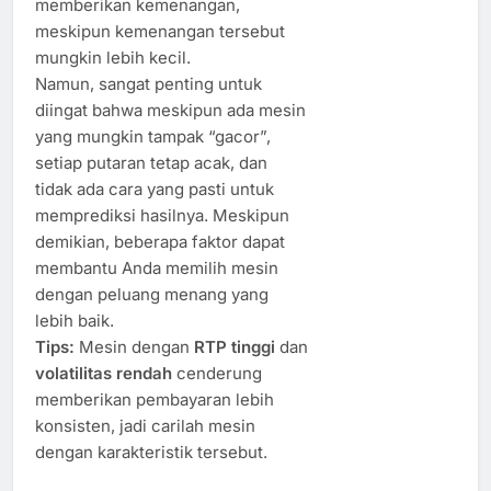
memberikan kemenangan,
meskipun kemenangan tersebut
mungkin lebih kecil.
Namun, sangat penting untuk
diingat bahwa meskipun ada mesin
yang mungkin tampak “gacor”,
setiap putaran tetap acak, dan
tidak ada cara yang pasti untuk
memprediksi hasilnya. Meskipun
demikian, beberapa faktor dapat
membantu Anda memilih mesin
dengan peluang menang yang
lebih baik.
Tips:
Mesin dengan
RTP tinggi
dan
volatilitas rendah
cenderung
memberikan pembayaran lebih
konsisten, jadi carilah mesin
dengan karakteristik tersebut.