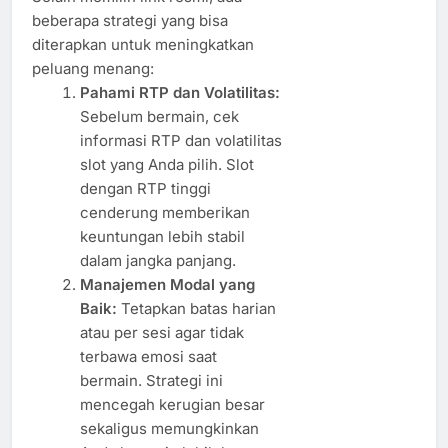
beberapa strategi yang bisa
diterapkan untuk meningkatkan
peluang menang:
Pahami RTP dan Volatilitas:
Sebelum bermain, cek
informasi RTP dan volatilitas
slot yang Anda pilih. Slot
dengan RTP tinggi
cenderung memberikan
keuntungan lebih stabil
dalam jangka panjang.
Manajemen Modal yang
Baik:
Tetapkan batas harian
atau per sesi agar tidak
terbawa emosi saat
bermain. Strategi ini
mencegah kerugian besar
sekaligus memungkinkan