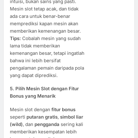
intuisi, bukan sains yang pasti.
Mesin slot tetap acak, dan tidak
ada cara untuk benar-benar
memprediksi kapan mesin akan
memberikan kemenangan besar.
Tips:
Cobalah mesin yang sudah
lama tidak memberikan
kemenangan besar, tetapi ingatlah
bahwa ini lebih bersifat
pengalaman pemain daripada pola
yang dapat diprediksi.
5.
Pilih Mesin Slot dengan Fitur
Bonus yang Menarik
Mesin slot dengan
fitur bonus
seperti
putaran gratis
,
simbol liar
(wild)
, dan
pengganda
sering kali
memberikan kesempatan lebih