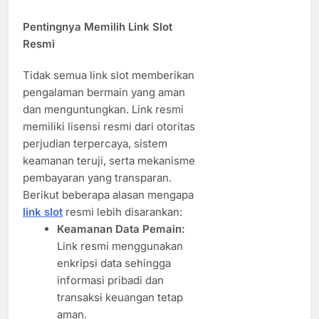
Pentingnya Memilih Link Slot
Resmi
Tidak semua link slot memberikan
pengalaman bermain yang aman
dan menguntungkan. Link resmi
memiliki lisensi resmi dari otoritas
perjudian terpercaya, sistem
keamanan teruji, serta mekanisme
pembayaran yang transparan.
Berikut beberapa alasan mengapa
link slot
resmi lebih disarankan:
Keamanan Data Pemain:
Link resmi menggunakan
enkripsi data sehingga
informasi pribadi dan
transaksi keuangan tetap
aman.