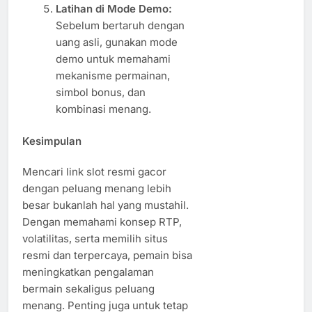
Latihan di Mode Demo:
Sebelum bertaruh dengan
uang asli, gunakan mode
demo untuk memahami
mekanisme permainan,
simbol bonus, dan
kombinasi menang.
Kesimpulan
Mencari link slot resmi gacor
dengan peluang menang lebih
besar bukanlah hal yang mustahil.
Dengan memahami konsep RTP,
volatilitas, serta memilih situs
resmi dan terpercaya, pemain bisa
meningkatkan pengalaman
bermain sekaligus peluang
menang. Penting juga untuk tetap