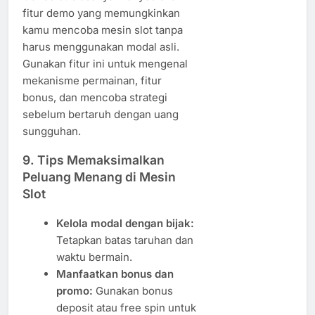
fitur demo yang memungkinkan
kamu mencoba mesin slot tanpa
harus menggunakan modal asli.
Gunakan fitur ini untuk mengenal
mekanisme permainan, fitur
bonus, dan mencoba strategi
sebelum bertaruh dengan uang
sungguhan.
9. Tips Memaksimalkan
Peluang Menang di Mesin
Slot
Kelola modal dengan bijak:
Tetapkan batas taruhan dan
waktu bermain.
Manfaatkan bonus dan
promo:
Gunakan bonus
deposit atau free spin untuk