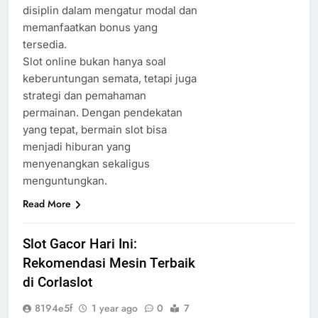
disiplin dalam mengatur modal dan
memanfaatkan bonus yang
tersedia.
Slot online bukan hanya soal
keberuntungan semata, tetapi juga
strategi dan pemahaman
permainan. Dengan pendekatan
yang tepat, bermain slot bisa
menjadi hiburan yang
menyenangkan sekaligus
menguntungkan.
Read More
Slot Gacor Hari Ini:
Rekomendasi Mesin Terbaik
di Corlaslot
8194e5f
1 year ago
0
7