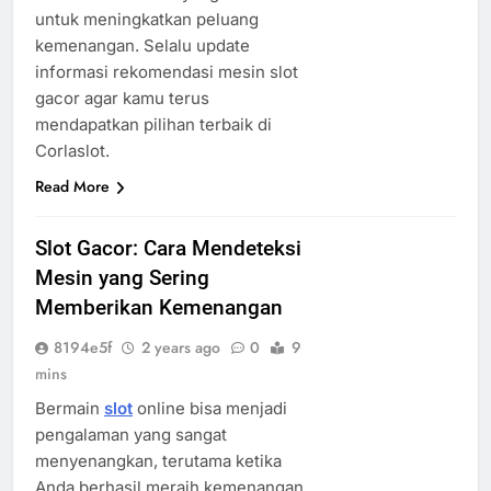
untuk meningkatkan peluang
kemenangan. Selalu update
informasi rekomendasi mesin slot
gacor agar kamu terus
mendapatkan pilihan terbaik di
Corlaslot.
Read More
Slot Gacor: Cara Mendeteksi
Mesin yang Sering
Memberikan Kemenangan
8194e5f
2 years ago
0
9
mins
Bermain
slot
online bisa menjadi
pengalaman yang sangat
menyenangkan, terutama ketika
Anda berhasil meraih kemenangan