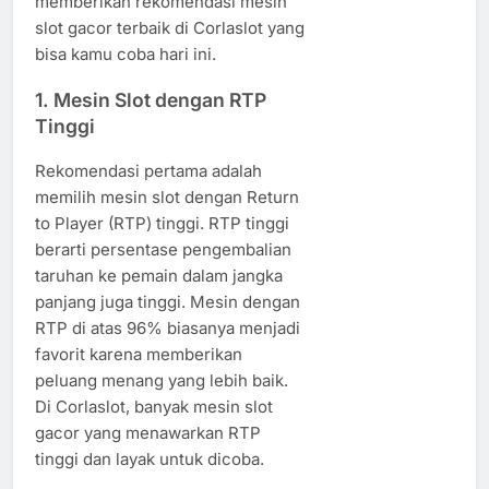
memberikan rekomendasi mesin
slot gacor terbaik di Corlaslot yang
bisa kamu coba hari ini.
1. Mesin Slot dengan RTP
Tinggi
Rekomendasi pertama adalah
memilih mesin slot dengan Return
to Player (RTP) tinggi. RTP tinggi
berarti persentase pengembalian
taruhan ke pemain dalam jangka
panjang juga tinggi. Mesin dengan
RTP di atas 96% biasanya menjadi
favorit karena memberikan
peluang menang yang lebih baik.
Di Corlaslot, banyak mesin slot
gacor yang menawarkan RTP
tinggi dan layak untuk dicoba.