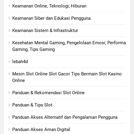
Keamanan Online, Teknologi, Hiburan
Keamanan Siber dan Edukasi Pengguna
Keamanan Sistem & Infrastruktur
Kesehatan Mental Gaming, Pengelolaan Emosi, Performa
Gaming, Tips Gaming
lebah4d
Mesin Slot Online Slot Gacor Tips Bermain Slot Kasino
Online
Panduan & Rekomendasi Slot Online
Panduan & Tips Slot
Panduan Akses Alternatif dan Pengalaman Pengguna
Panduan Akses Aman Digital