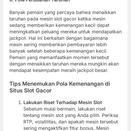
Banyak pemain yang percaya bahwa menaikkan
taruhan pada mesin slot gacor ketika mesin
sedang memberikan kemenangan kecil dapat
meningkatkan peluang mereka untuk mendapatkan
jackpot. Hal ini berkaitan dengan bagaimana
mesin sering memberikan pembayaran lebih
banyak setelah beberapa kemenangan kecil.
Pemain yang memanfaatkan momen tersebut
dengan menaikkan taruhan mereka mungkin akan
mendapat kesempatan meraih jackpot besar.
Tips Menemukan Pola Kemenangan di
Situs Slot Gacor
Lakukan Riset Terhadap Mesin Slot
Sebelum mulai bermain, lakukan riset
tentang mesin slot yang Anda pilih. Periksa
RTP, volatilitas, dan apakah mesin tersebut
sering mengaktifkan fitur bonus. Mesin