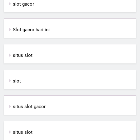
slot gacor
Slot gacor hari ini
situs slot
slot
situs slot gacor
situs slot