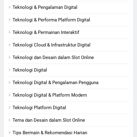
Teknologi & Pengalaman Digital
Teknologi & Performa Platform Digital
Teknologi & Permainan Interaktif
Teknologi Cloud & Infrastruktur Digital
Teknologi dan Desain dalam Slot Online
Teknologi Digital
Teknologi Digital & Pengalaman Pengguna
Teknologi Digital & Platform Modern
Teknologi Platform Digital
Tema dan Desain dalam Slot Online
Tips Bermain & Rekomendasi Harian