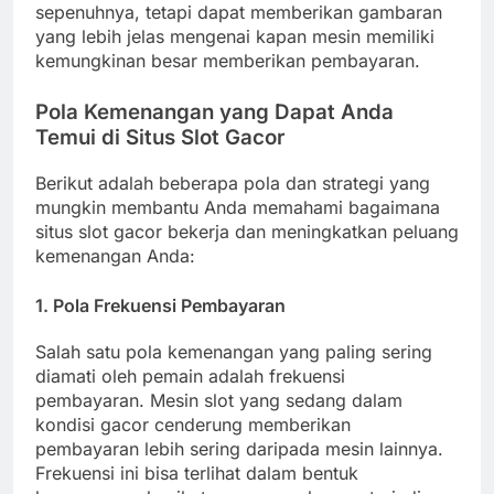
sepenuhnya, tetapi dapat memberikan gambaran
yang lebih jelas mengenai kapan mesin memiliki
kemungkinan besar memberikan pembayaran.
Pola Kemenangan yang Dapat Anda
Temui di Situs Slot Gacor
Berikut adalah beberapa pola dan strategi yang
mungkin membantu Anda memahami bagaimana
situs slot gacor bekerja dan meningkatkan peluang
kemenangan Anda:
1.
Pola Frekuensi Pembayaran
Salah satu pola kemenangan yang paling sering
diamati oleh pemain adalah frekuensi
pembayaran. Mesin slot yang sedang dalam
kondisi gacor cenderung memberikan
pembayaran lebih sering daripada mesin lainnya.
Frekuensi ini bisa terlihat dalam bentuk