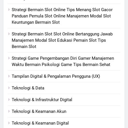
Strategi Bermain Slot Online Tips Menang Slot Gacor
Panduan Pemula Slot Online Manajemen Modal Slot
Keuntungan Bermain Slot
Strategi Bermain Slot Slot Online Bertanggung Jawab
Manajemen Modal Slot Edukasi Pemain Slot Tips
Bermain Slot
Strategi Game Pengembangan Diri Gamer Manajemen
Waktu Bermain Psikologi Game Tips Bermain Sehat
Tampilan Digital & Pengalaman Pengguna (UX)
Teknologi & Data
Teknologi & Infrastruktur Digital
Teknologi & Keamanan Akun
Teknologi & Keamanan Digital