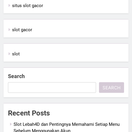
situs slot gacor
slot gacor
slot
Search
SEARCH
Recent Posts
Slot Lebah4D dan Pentingnya Memahami Setiap Menu
Sebelum Menggunakan Akun