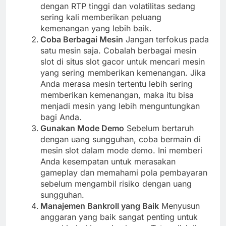
dengan RTP tinggi dan volatilitas sedang
sering kali memberikan peluang
kemenangan yang lebih baik.
Coba Berbagai Mesin
Jangan terfokus pada
satu mesin saja. Cobalah berbagai mesin
slot di situs slot gacor untuk mencari mesin
yang sering memberikan kemenangan. Jika
Anda merasa mesin tertentu lebih sering
memberikan kemenangan, maka itu bisa
menjadi mesin yang lebih menguntungkan
bagi Anda.
Gunakan Mode Demo
Sebelum bertaruh
dengan uang sungguhan, coba bermain di
mesin slot dalam mode demo. Ini memberi
Anda kesempatan untuk merasakan
gameplay dan memahami pola pembayaran
sebelum mengambil risiko dengan uang
sungguhan.
Manajemen Bankroll yang Baik
Menyusun
anggaran yang baik sangat penting untuk