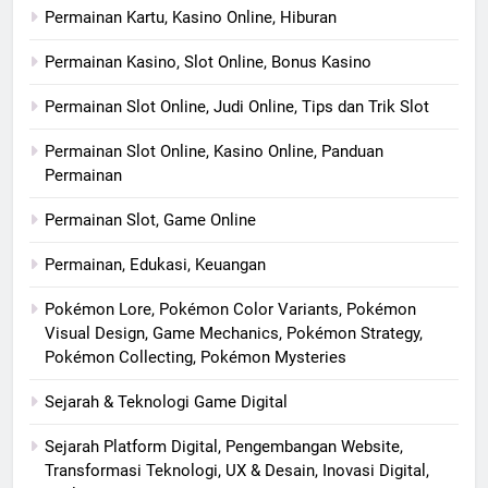
Permainan Kartu, Kasino Online, Hiburan
Permainan Kasino, Slot Online, Bonus Kasino
Permainan Slot Online, Judi Online, Tips dan Trik Slot
Permainan Slot Online, Kasino Online, Panduan
Permainan
Permainan Slot, Game Online
Permainan, Edukasi, Keuangan
Pokémon Lore, Pokémon Color Variants, Pokémon
Visual Design, Game Mechanics, Pokémon Strategy,
Pokémon Collecting, Pokémon Mysteries
Sejarah & Teknologi Game Digital
Sejarah Platform Digital, Pengembangan Website,
Transformasi Teknologi, UX & Desain, Inovasi Digital,