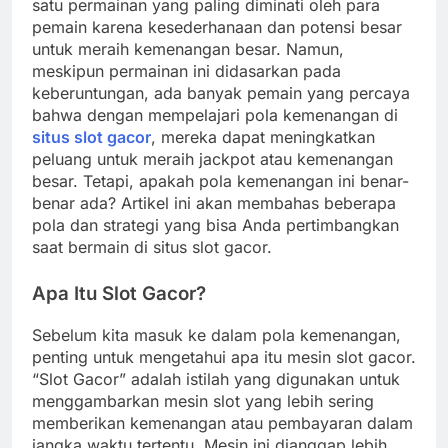
satu permainan yang paling diminati oleh para
pemain karena kesederhanaan dan potensi besar
untuk meraih kemenangan besar. Namun,
meskipun permainan ini didasarkan pada
keberuntungan, ada banyak pemain yang percaya
bahwa dengan mempelajari pola kemenangan di
situs slot gacor
, mereka dapat meningkatkan
peluang untuk meraih jackpot atau kemenangan
besar. Tetapi, apakah pola kemenangan ini benar-
benar ada? Artikel ini akan membahas beberapa
pola dan strategi yang bisa Anda pertimbangkan
saat bermain di situs slot gacor.
Apa Itu Slot Gacor?
Sebelum kita masuk ke dalam pola kemenangan,
penting untuk mengetahui apa itu mesin slot gacor.
“Slot Gacor” adalah istilah yang digunakan untuk
menggambarkan mesin slot yang lebih sering
memberikan kemenangan atau pembayaran dalam
jangka waktu tertentu. Mesin ini dianggap lebih