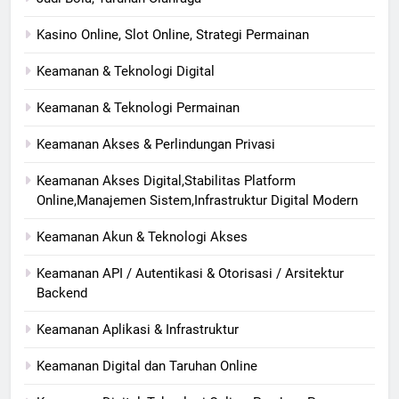
Kasino Online, Slot Online, Strategi Permainan
Keamanan & Teknologi Digital
Keamanan & Teknologi Permainan
Keamanan Akses & Perlindungan Privasi
Keamanan Akses Digital,Stabilitas Platform
Online,Manajemen Sistem,Infrastruktur Digital Modern
Keamanan Akun & Teknologi Akses
Keamanan API / Autentikasi & Otorisasi / Arsitektur
Backend
Keamanan Aplikasi & Infrastruktur
Keamanan Digital dan Taruhan Online