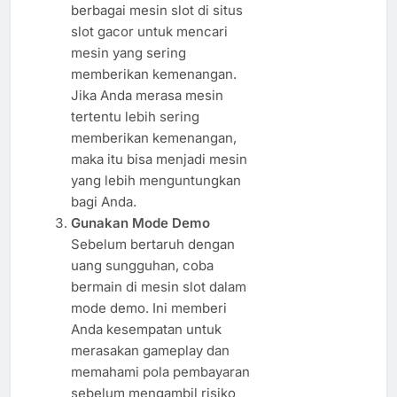
berbagai mesin slot di situs
slot gacor untuk mencari
mesin yang sering
memberikan kemenangan.
Jika Anda merasa mesin
tertentu lebih sering
memberikan kemenangan,
maka itu bisa menjadi mesin
yang lebih menguntungkan
bagi Anda.
Gunakan Mode Demo
Sebelum bertaruh dengan
uang sungguhan, coba
bermain di mesin slot dalam
mode demo. Ini memberi
Anda kesempatan untuk
merasakan gameplay dan
memahami pola pembayaran
sebelum mengambil risiko