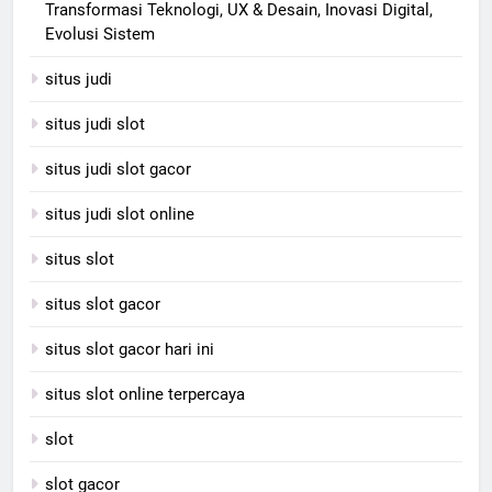
Transformasi Teknologi, UX & Desain, Inovasi Digital,
Evolusi Sistem
situs judi
situs judi slot
situs judi slot gacor
situs judi slot online
situs slot
situs slot gacor
situs slot gacor hari ini
situs slot online terpercaya
slot
slot gacor