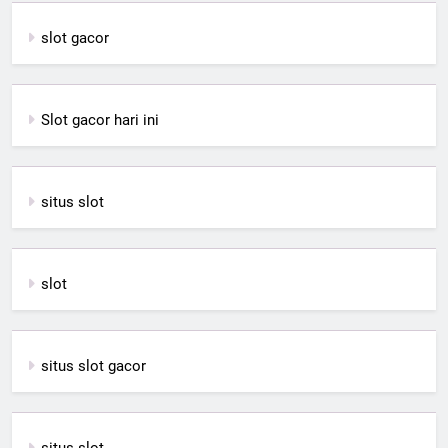
slot gacor
Slot gacor hari ini
situs slot
slot
situs slot gacor
situs slot