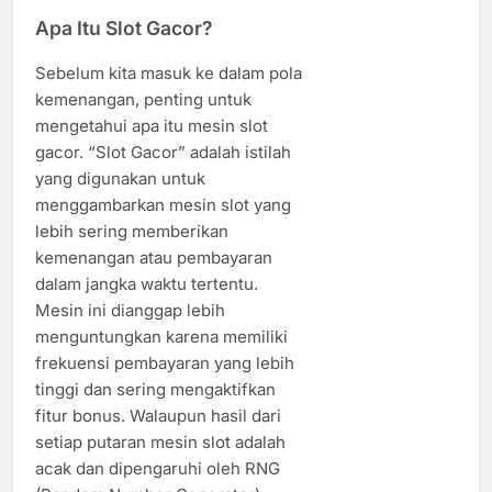
Apa Itu Slot Gacor?
Sebelum kita masuk ke dalam pola
kemenangan, penting untuk
mengetahui apa itu mesin slot
gacor. “Slot Gacor” adalah istilah
yang digunakan untuk
menggambarkan mesin slot yang
lebih sering memberikan
kemenangan atau pembayaran
dalam jangka waktu tertentu.
Mesin ini dianggap lebih
menguntungkan karena memiliki
frekuensi pembayaran yang lebih
tinggi dan sering mengaktifkan
fitur bonus. Walaupun hasil dari
setiap putaran mesin slot adalah
acak dan dipengaruhi oleh RNG