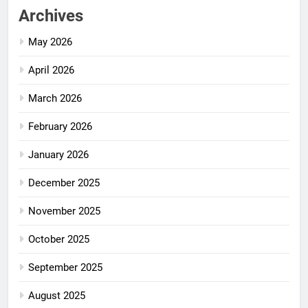
Archives
May 2026
April 2026
March 2026
February 2026
January 2026
December 2025
November 2025
October 2025
September 2025
August 2025