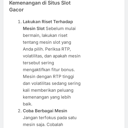
Kemenangan di Situs Slot
Gacor
Lakukan Riset Terhadap
Mesin Slot
Sebelum mulai
bermain, lakukan riset
tentang mesin slot yang
Anda pilih. Periksa RTP,
volatilitas, dan apakah mesin
tersebut sering
mengaktifkan fitur bonus.
Mesin dengan RTP tinggi
dan volatilitas sedang sering
kali memberikan peluang
kemenangan yang lebih
baik.
Coba Berbagai Mesin
Jangan terfokus pada satu
mesin saja. Cobalah