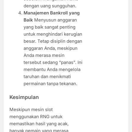
dengan uang sungguhan.
Manajemen Bankroll yang
Baik
Menyusun anggaran
yang baik sangat penting
untuk menghindari kerugian
besar. Tetap disiplin dengan
anggaran Anda, meskipun
Anda merasa mesin
tersebut sedang “panas”. Ini
membantu Anda mengelola
taruhan dan menikmati
permainan tanpa tekanan.
Kesimpulan
Meskipun mesin slot
menggunakan RNG untuk
memastikan hasil yang acak,
banyak pemain yang merasa