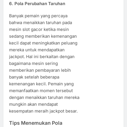
6.
Pola Perubahan Taruhan
Banyak pemain yang percaya
bahwa menaikkan taruhan pada
mesin slot gacor ketika mesin
sedang memberikan kemenangan
kecil dapat meningkatkan peluang
mereka untuk mendapatkan
jackpot. Hal ini berkaitan dengan
bagaimana mesin sering
memberikan pembayaran lebih
banyak setelah beberapa
kemenangan kecil. Pemain yang
memanfaatkan momen tersebut
dengan menaikkan taruhan mereka
mungkin akan mendapat
kesempatan meraih jackpot besar.
Tips Menemukan Pola