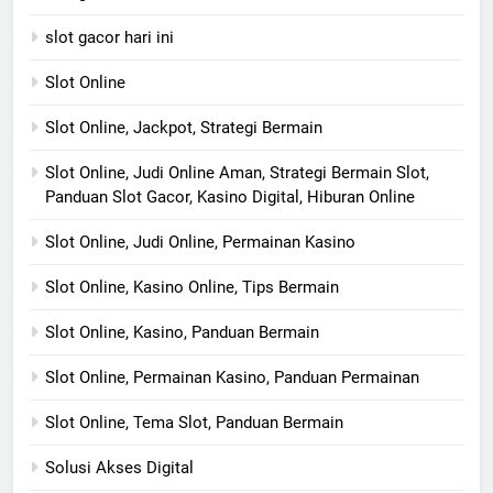
slot gacor hari ini
Slot Online
Slot Online, Jackpot, Strategi Bermain
Slot Online, Judi Online Aman, Strategi Bermain Slot,
Panduan Slot Gacor, Kasino Digital, Hiburan Online
Slot Online, Judi Online, Permainan Kasino
Slot Online, Kasino Online, Tips Bermain
Slot Online, Kasino, Panduan Bermain
Slot Online, Permainan Kasino, Panduan Permainan
Slot Online, Tema Slot, Panduan Bermain
Solusi Akses Digital