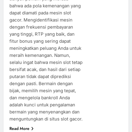
bahwa ada pola kemenangan yang
dapat diamati pada mesin slot
gacor. Mengidentifikasi mesin
dengan frekuensi pembayaran
yang tinggi, RTP yang baik, dan
fitur bonus yang sering dapat
meningkatkan peluang Anda untuk
meraih kemenangan. Namun,
selalu ingat bahwa mesin slot tetap
bersifat acak, dan hasil dari setiap
putaran tidak dapat diprediksi
dengan pasti. Bermain dengan
bijak, memilih mesin yang tepat,
dan mengelola bankroll Anda
adalah kunci untuk pengalaman
bermain yang menyenangkan dan
menguntungkan di situs slot gacor.
Read More