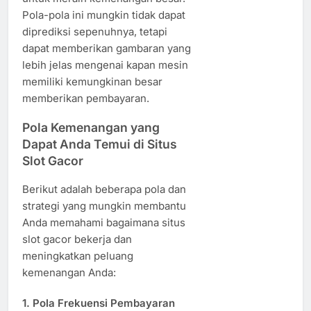
Pola-pola ini mungkin tidak dapat
diprediksi sepenuhnya, tetapi
dapat memberikan gambaran yang
lebih jelas mengenai kapan mesin
memiliki kemungkinan besar
memberikan pembayaran.
Pola Kemenangan yang
Dapat Anda Temui di Situs
Slot Gacor
Berikut adalah beberapa pola dan
strategi yang mungkin membantu
Anda memahami bagaimana situs
slot gacor bekerja dan
meningkatkan peluang
kemenangan Anda:
1.
Pola Frekuensi Pembayaran