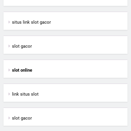
situs link slot gacor
slot gacor
slot online
link situs slot
slot gacor