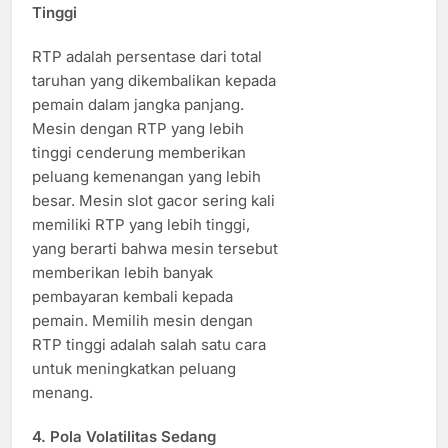
Tinggi
RTP adalah persentase dari total
taruhan yang dikembalikan kepada
pemain dalam jangka panjang.
Mesin dengan RTP yang lebih
tinggi cenderung memberikan
peluang kemenangan yang lebih
besar. Mesin slot gacor sering kali
memiliki RTP yang lebih tinggi,
yang berarti bahwa mesin tersebut
memberikan lebih banyak
pembayaran kembali kepada
pemain. Memilih mesin dengan
RTP tinggi adalah salah satu cara
untuk meningkatkan peluang
menang.
4.
Pola Volatilitas Sedang