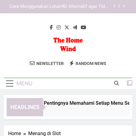
Skip
Slot Lebah4D dan Solusi Akses Saat Halaman
to
Sulit Dibuka dengan Langkah Aman
content
Tips Membersihkan Cache agar LAE138 Login
Lebih Lancar
Slot Lebah4D dan Pentingnya Memahami Setiap
Menu Sebelum Menggunakan Akun
Cara Menggunakan Lebah4D Alternatif agar Tidak
Salah Halaman
The Home Wind
Temukan Inspirasi Dan Tips Dekorasi
Slot Lebah4D dan Solusi Akses Saat Halaman
NEWSLETTER
RANDOM NEWS
Sulit Dibuka dengan Langkah Aman
Rumah Di The Home Wind. Untuk
Tips Membersihkan Cache agar LAE138 Login
Hunian Yang Nyaman Dan Indah.
Lebih Lancar
MENU
lot Lebah4D dan Pentingnya Memahami Setiap Menu Sebelu
HEADLINES
Months Ago
Home
Menang di Slot