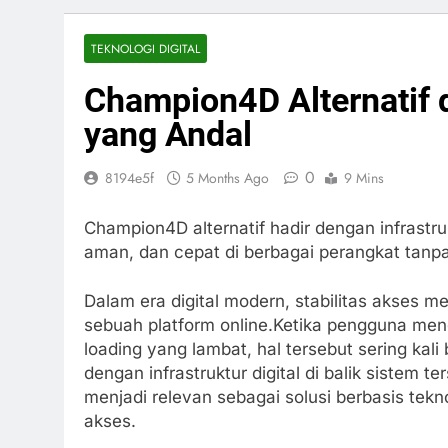
TEKNOLOGI DIGITAL
Champion4D Alternatif d
yang Andal
0
8194e5f
5 Months Ago
9 Mins
Champion4D alternatif hadir dengan infrastru
aman, dan cepat di berbagai perangkat tanpa
Dalam era digital modern, stabilitas akses 
sebuah platform online.Ketika pengguna menga
loading yang lambat, hal tersebut sering kali
dengan infrastruktur digital di balik sistem t
menjadi relevan sebagai solusi berbasis tek
akses.