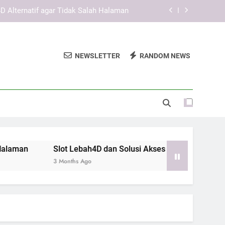
 Alternatif agar Tidak Salah Halaman
man Sulit Dibuka dengan Langkah Aman
ache agar LAE138 Login Lebih Lancar
NEWSLETTER
RANDOM NEWS
tiap Menu Sebelum Menggunakan Akun
Hunian Yang Nyaman Dan Indah.
 Alternatif agar Tidak Salah Halaman
man Sulit Dibuka dengan Langkah Aman
ache agar LAE138 Login Lebih Lancar
Slot Lebah4D dan Solusi Akses Saat Halaman Sulit Dibuk
3 Months Ago