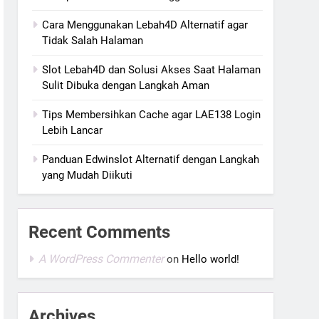
Cara Menggunakan Lebah4D Alternatif agar
Tidak Salah Halaman
Slot Lebah4D dan Solusi Akses Saat Halaman
Sulit Dibuka dengan Langkah Aman
Tips Membersihkan Cache agar LAE138 Login
Lebih Lancar
Panduan Edwinslot Alternatif dengan Langkah
yang Mudah Diikuti
Recent Comments
A WordPress Commenter
on
Hello world!
Archives