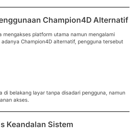
Penggunaan Champion4D Alternatif
a mengakses platform utama namun mengalami
 adanya Champion4D alternatif, pengguna tersebut
erja di belakang layar tanpa disadari pengguna, namun
anan akses.
sis Keandalan Sistem