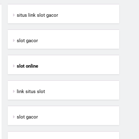
situs link slot gacor
slot gacor
slot online
link situs slot
slot gacor