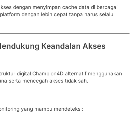
ses dengan menyimpan cache data di berbagai
latform dengan lebih cepat tanpa harus selalu
Mendukung Keandalan Akses
truktur digital.Champion4D alternatif menggunakan
una serta mencegah akses tidak sah.
monitoring yang mampu mendeteksi: