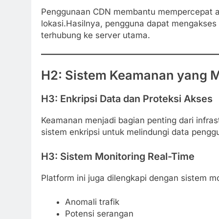
Penggunaan CDN membantu mempercepat ak
lokasi.Hasilnya, pengguna dapat mengakses p
terhubung ke server utama.
H2: Sistem Keamanan yang 
H3: Enkripsi Data dan Proteksi Akses
Keamanan menjadi bagian penting dari infras
sistem enkripsi untuk melindungi data pengg
H3: Sistem Monitoring Real-Time
Platform ini juga dilengkapi dengan sistem 
Anomali trafik
Potensi serangan