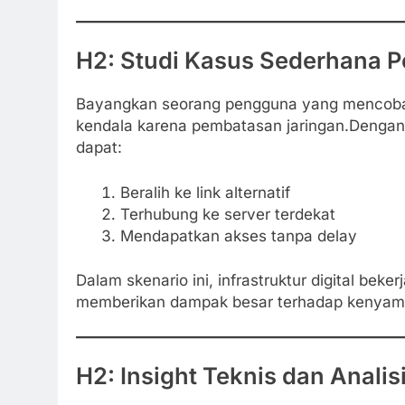
H2: Studi Kasus Sederhana 
Bayangkan seorang pengguna yang mencob
kendala karena pembatasan jaringan.Dengan
dapat:
Beralih ke link alternatif
Terhubung ke server terdekat
Mendapatkan akses tanpa delay
Dalam skenario ini, infrastruktur digital bek
memberikan dampak besar terhadap kenyam
H2: Insight Teknis dan Anali