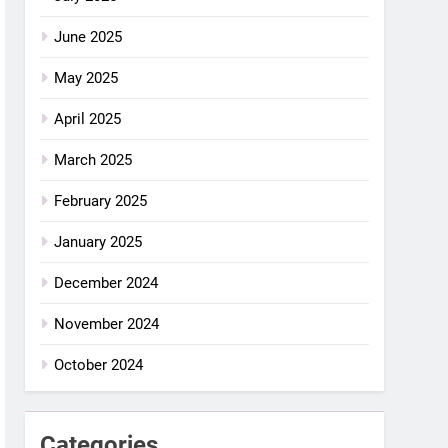
June 2025
May 2025
April 2025
March 2025
February 2025
January 2025
December 2024
November 2024
October 2024
Categories