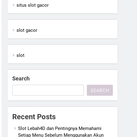
situs slot gacor
slot gacor
slot
Search
SEARCH
Recent Posts
Slot Lebah4D dan Pentingnya Memahami
Setiap Menu Sebelum Menggunakan Akun