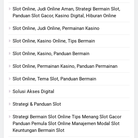
Slot Online, Judi Online Aman, Strategi Bermain Slot,
Panduan Slot Gacor, Kasino Digital, Hiburan Online
Slot Online, Judi Online, Permainan Kasino
Slot Online, Kasino Online, Tips Bermain
Slot Online, Kasino, Panduan Bermain
Slot Online, Permainan Kasino, Panduan Permainan
Slot Online, Tema Slot, Panduan Bermain
Solusi Akses Digital
Strategi & Panduan Slot
Strategi Bermain Slot Online Tips Menang Slot Gacor
Panduan Pemula Slot Online Manajemen Modal Slot
Keuntungan Bermain Slot