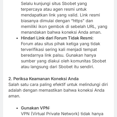
Selalu kunjungi situs Sbobet yang
terpercaya atau agen resmi untuk
mendapatkan link yang valid. Link resmi
biasanya dimulai dengan “https” dan
memiliki ikon gembok di sebelah URL, yang
menandakan bahwa koneksi Anda aman.
Hindari Link dari Forum Tidak Resmi:
Forum atau situs pihak ketiga yang tidak
terverifikasi sering kali menjadi tempat
beredarnya link palsu. Gunakan hanya
sumber yang diakui oleh komunitas Sbobet
atau langsung dari Sbobet itu sendiri.
2. Periksa Keamanan Koneksi Anda
Salah satu cara paling efektif untuk melindungi diri
adalah dengan memastikan bahwa koneksi Anda
aman.
Gunakan VPN:
VPN (Virtual Private Network) tidak hanya