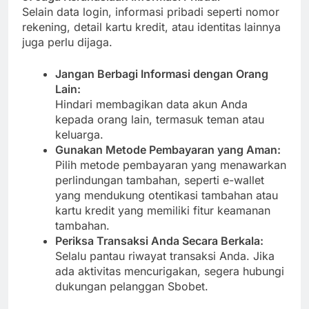
Selain data login, informasi pribadi seperti nomor
rekening, detail kartu kredit, atau identitas lainnya
juga perlu dijaga.
Jangan Berbagi Informasi dengan Orang
Lain:
Hindari membagikan data akun Anda
kepada orang lain, termasuk teman atau
keluarga.
Gunakan Metode Pembayaran yang Aman:
Pilih metode pembayaran yang menawarkan
perlindungan tambahan, seperti e-wallet
yang mendukung otentikasi tambahan atau
kartu kredit yang memiliki fitur keamanan
tambahan.
Periksa Transaksi Anda Secara Berkala:
Selalu pantau riwayat transaksi Anda. Jika
ada aktivitas mencurigakan, segera hubungi
dukungan pelanggan Sbobet.