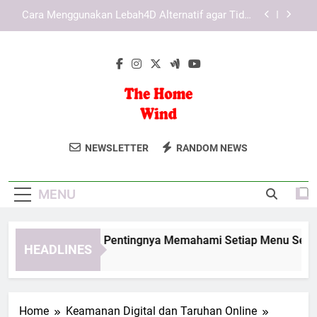
Skip
Slot Lebah4D dan Solusi Akses Saat Halaman
to
Sulit Dibuka dengan Langkah Aman
content
Tips Membersihkan Cache agar LAE138 Login
Lebih Lancar
Slot Lebah4D dan Pentingnya Memahami Setiap
Menu Sebelum Menggunakan Akun
Cara Menggunakan Lebah4D Alternatif agar Tidak
Salah Halaman
The Home Wind
Temukan Inspirasi Dan Tips Dekorasi
Slot Lebah4D dan Solusi Akses Saat Halaman
NEWSLETTER
RANDOM NEWS
Sulit Dibuka dengan Langkah Aman
Rumah Di The Home Wind. Untuk
Tips Membersihkan Cache agar LAE138 Login
Hunian Yang Nyaman Dan Indah.
Lebih Lancar
MENU
lot Lebah4D dan Pentingnya Memahami Setiap Menu Sebelu
HEADLINES
 Months Ago
Home
Keamanan Digital dan Taruhan Online