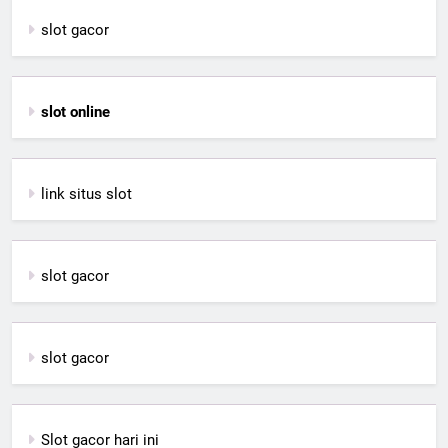
slot gacor
slot online
link situs slot
slot gacor
slot gacor
Slot gacor hari ini