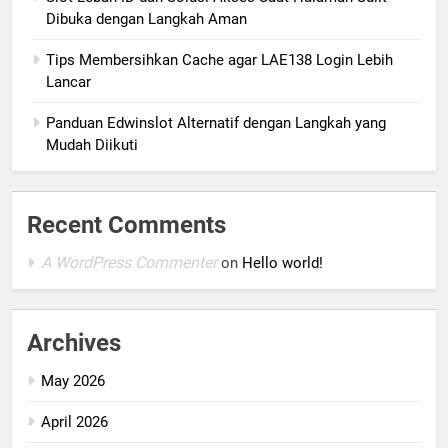
Dibuka dengan Langkah Aman
Tips Membersihkan Cache agar LAE138 Login Lebih
Lancar
Panduan Edwinslot Alternatif dengan Langkah yang
Mudah Diikuti
Recent Comments
A WordPress Commenter
on
Hello world!
Archives
May 2026
April 2026