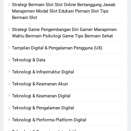
Strategi Bermain Slot Slot Online Bertanggung Jawab
Manajemen Modal Slot Edukasi Pemain Slot Tips
Bermain Slot
Strategi Game Pengembangan Diri Gamer Manajemen
Waktu Bermain Psikologi Game Tips Bermain Sehat
Tampilan Digital & Pengalaman Pengguna (UX)
Teknologi & Data
Teknologi & Infrastruktur Digital
Teknologi & Keamanan Akun
Teknologi & Keamanan Digital
Teknologi & Pengalaman Digital
Teknologi & Performa Platform Digital