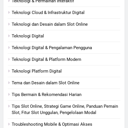
Teknologi & Permainan Interaktif
Teknologi Cloud & Infrastruktur Digital
Teknologi dan Desain dalam Slot Online
Teknologi Digital
Teknologi Digital & Pengalaman Pengguna
Teknologi Digital & Platform Modern
Teknologi Platform Digital
Tema dan Desain dalam Slot Online
Tips Bermain & Rekomendasi Harian
Tips Slot Online, Strategi Game Online, Panduan Pemain
Slot, Fitur Slot Unggulan, Pengelolaan Modal
Troubleshooting Mobile & Optimasi Akses