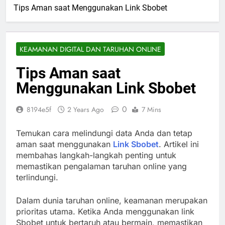
Tips Aman saat Menggunakan Link Sbobet
KEAMANAN DIGITAL DAN TARUHAN ONLINE
Tips Aman saat
Menggunakan Link Sbobet
0
8194e5f
2 Years Ago
7 Mins
Temukan cara melindungi data Anda dan tetap
aman saat menggunakan
Link Sbobet
. Artikel ini
membahas langkah-langkah penting untuk
memastikan pengalaman taruhan online yang
terlindungi.
Dalam dunia taruhan online, keamanan merupakan
prioritas utama. Ketika Anda menggunakan link
Sbobet untuk bertaruh atau bermain, memastikan