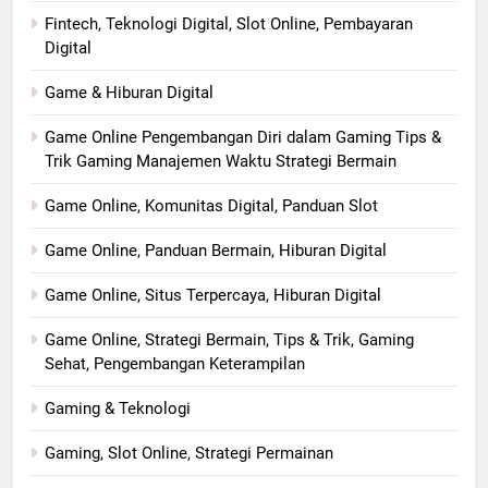
Fintech, Teknologi Digital, Slot Online, Pembayaran
Digital
Game & Hiburan Digital
Game Online Pengembangan Diri dalam Gaming Tips &
Trik Gaming Manajemen Waktu Strategi Bermain
Game Online, Komunitas Digital, Panduan Slot
Game Online, Panduan Bermain, Hiburan Digital
Game Online, Situs Terpercaya, Hiburan Digital
Game Online, Strategi Bermain, Tips & Trik, Gaming
Sehat, Pengembangan Keterampilan
Gaming & Teknologi
Gaming, Slot Online, Strategi Permainan