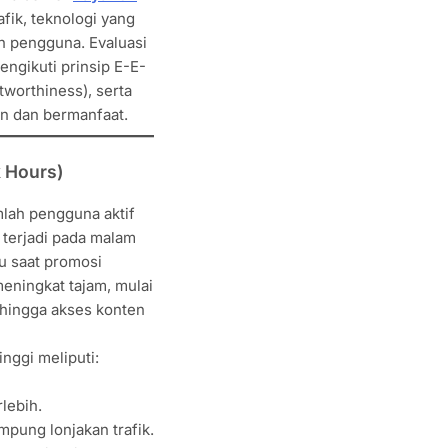
afik, teknologi yang
 pengguna. Evaluasi
ngikuti prinsip E-E-
tworthiness), serta
n dan bermanfaat.
k Hours)
mlah pengguna aktif
a terjadi pada malam
au saat promosi
eningkat tajam, mulai
 hingga akses konten
inggi meliputi:
lebih.
pung lonjakan trafik.