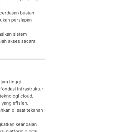
cerdasan buatan
kukan persiapan
asikan sistem
lah akses secara
jam tinggi
ondasi infrastruktur
teknologi cloud,
k yang efisien,
hkan di saat tekanan
gkatkan keandalan
i platform digital