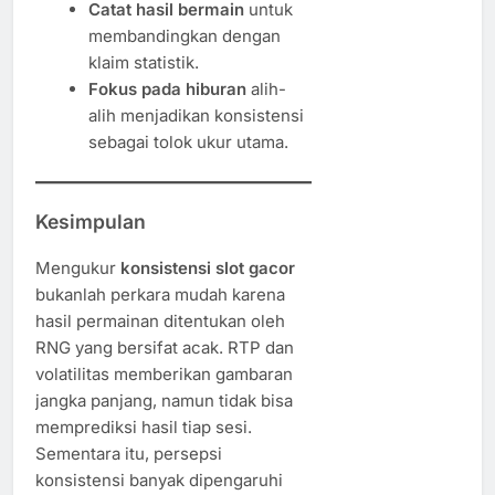
Catat hasil bermain
untuk
membandingkan dengan
klaim statistik.
Fokus pada hiburan
alih-
alih menjadikan konsistensi
sebagai tolok ukur utama.
Kesimpulan
Mengukur
konsistensi slot gacor
bukanlah perkara mudah karena
hasil permainan ditentukan oleh
RNG yang bersifat acak. RTP dan
volatilitas memberikan gambaran
jangka panjang, namun tidak bisa
memprediksi hasil tiap sesi.
Sementara itu, persepsi
konsistensi banyak dipengaruhi