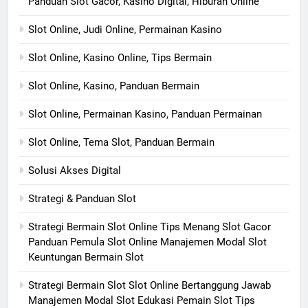
Panduan Slot Gacor, Kasino Digital, Hiburan Online
Slot Online, Judi Online, Permainan Kasino
Slot Online, Kasino Online, Tips Bermain
Slot Online, Kasino, Panduan Bermain
Slot Online, Permainan Kasino, Panduan Permainan
Slot Online, Tema Slot, Panduan Bermain
Solusi Akses Digital
Strategi & Panduan Slot
Strategi Bermain Slot Online Tips Menang Slot Gacor
Panduan Pemula Slot Online Manajemen Modal Slot
Keuntungan Bermain Slot
Strategi Bermain Slot Slot Online Bertanggung Jawab
Manajemen Modal Slot Edukasi Pemain Slot Tips