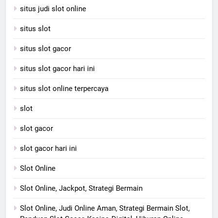
situs judi slot online
situs slot
situs slot gacor
situs slot gacor hari ini
situs slot online terpercaya
slot
slot gacor
slot gacor hari ini
Slot Online
Slot Online, Jackpot, Strategi Bermain
Slot Online, Judi Online Aman, Strategi Bermain Slot,