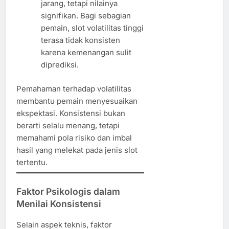
jarang, tetapi nilainya
signifikan. Bagi sebagian
pemain, slot volatilitas tinggi
terasa tidak konsisten
karena kemenangan sulit
diprediksi.
Pemahaman terhadap volatilitas
membantu pemain menyesuaikan
ekspektasi. Konsistensi bukan
berarti selalu menang, tetapi
memahami pola risiko dan imbal
hasil yang melekat pada jenis slot
tertentu.
Faktor Psikologis dalam
Menilai Konsistensi
Selain aspek teknis, faktor