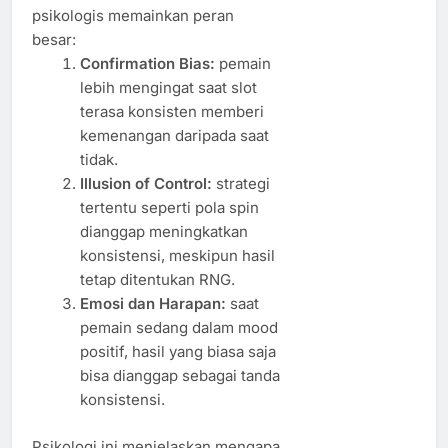
psikologis memainkan peran
besar:
Confirmation Bias:
pemain
lebih mengingat saat slot
terasa konsisten memberi
kemenangan daripada saat
tidak.
Illusion of Control:
strategi
tertentu seperti pola spin
dianggap meningkatkan
konsistensi, meskipun hasil
tetap ditentukan RNG.
Emosi dan Harapan:
saat
pemain sedang dalam mood
positif, hasil yang biasa saja
bisa dianggap sebagai tanda
konsistensi.
Psikologi ini menjelaskan mengapa