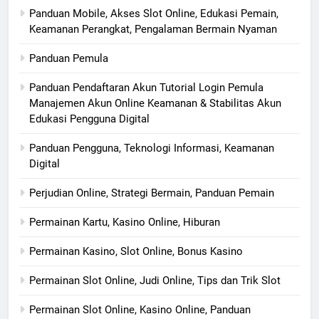
Panduan Mobile, Akses Slot Online, Edukasi Pemain,
Keamanan Perangkat, Pengalaman Bermain Nyaman
Panduan Pemula
Panduan Pendaftaran Akun Tutorial Login Pemula
Manajemen Akun Online Keamanan & Stabilitas Akun
Edukasi Pengguna Digital
Panduan Pengguna, Teknologi Informasi, Keamanan
Digital
Perjudian Online, Strategi Bermain, Panduan Pemain
Permainan Kartu, Kasino Online, Hiburan
Permainan Kasino, Slot Online, Bonus Kasino
Permainan Slot Online, Judi Online, Tips dan Trik Slot
Permainan Slot Online, Kasino Online, Panduan