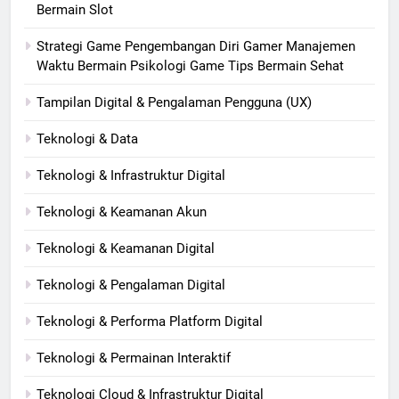
Bermain Slot
Strategi Game Pengembangan Diri Gamer Manajemen
Waktu Bermain Psikologi Game Tips Bermain Sehat
Tampilan Digital & Pengalaman Pengguna (UX)
Teknologi & Data
Teknologi & Infrastruktur Digital
Teknologi & Keamanan Akun
Teknologi & Keamanan Digital
Teknologi & Pengalaman Digital
Teknologi & Performa Platform Digital
Teknologi & Permainan Interaktif
Teknologi Cloud & Infrastruktur Digital