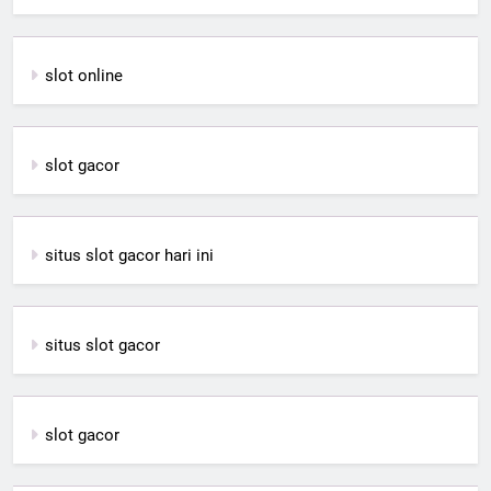
slot online
slot gacor
situs slot gacor hari ini
situs slot gacor
slot gacor