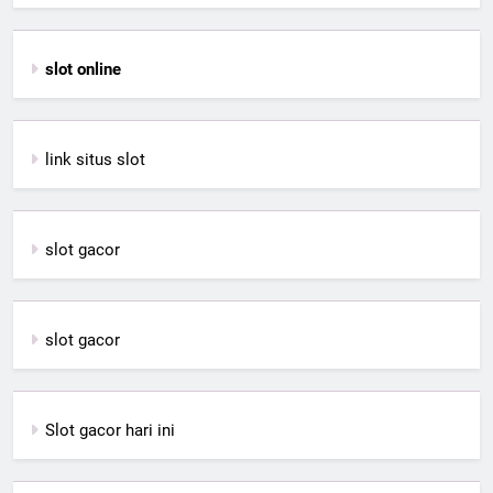
slot online
link situs slot
slot gacor
slot gacor
Slot gacor hari ini