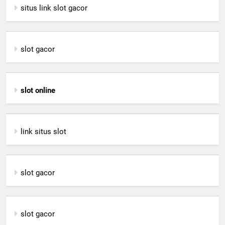
situs link slot gacor
slot gacor
slot online
link situs slot
slot gacor
slot gacor