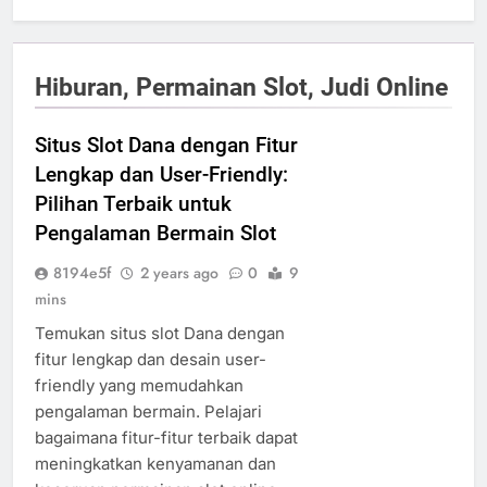
Hiburan, Permainan Slot, Judi Online
Situs Slot Dana dengan Fitur
Lengkap dan User-Friendly:
Pilihan Terbaik untuk
Pengalaman Bermain Slot
8194e5f
2 years ago
0
9
mins
Temukan situs slot Dana dengan
fitur lengkap dan desain user-
friendly yang memudahkan
pengalaman bermain. Pelajari
bagaimana fitur-fitur terbaik dapat
meningkatkan kenyamanan dan