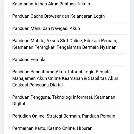
Keamanan Akses Akun Bantuan Teknis
Panduan Cache Browser dan Kelancaran Login
Panduan Menu dan Navigasi Akun
Panduan Mobile, Akses Slot Online, Edukasi Pemain,
Keamanan Perangkat, Pengalaman Bermain Nyaman
Panduan Pemula
Panduan Pendaftaran Akun Tutorial Login Pemula
Manajemen Akun Online Keamanan & Stabilitas Akun
Edukasi Pengguna Digital
Panduan Pengguna, Teknologi Informasi, Keamanan
Digital
Perjudian Online, Strategi Bermain, Panduan Pemain
Permainan Kartu, Kasino Online, Hiburan