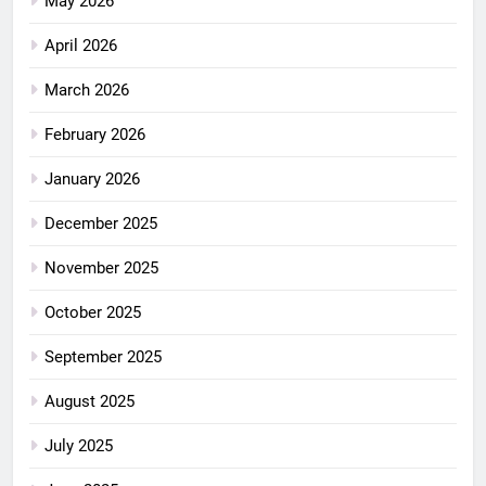
May 2026
April 2026
March 2026
February 2026
January 2026
December 2025
November 2025
October 2025
September 2025
August 2025
July 2025