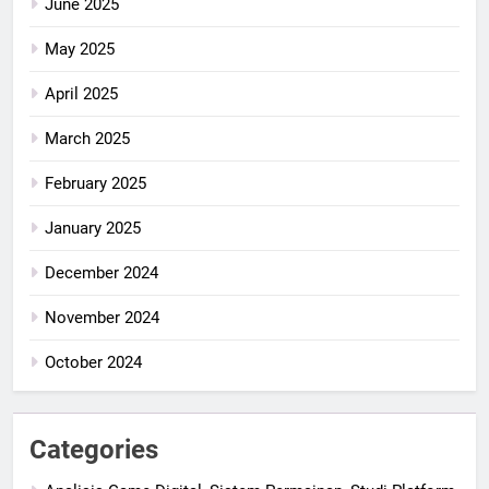
June 2025
May 2025
April 2025
March 2025
February 2025
January 2025
December 2024
November 2024
October 2024
Categories