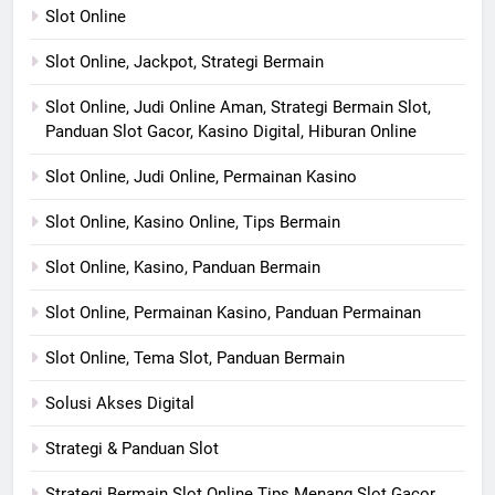
Slot Online
Slot Online, Jackpot, Strategi Bermain
Slot Online, Judi Online Aman, Strategi Bermain Slot,
Panduan Slot Gacor, Kasino Digital, Hiburan Online
Slot Online, Judi Online, Permainan Kasino
Slot Online, Kasino Online, Tips Bermain
Slot Online, Kasino, Panduan Bermain
Slot Online, Permainan Kasino, Panduan Permainan
Slot Online, Tema Slot, Panduan Bermain
Solusi Akses Digital
Strategi & Panduan Slot
Strategi Bermain Slot Online Tips Menang Slot Gacor