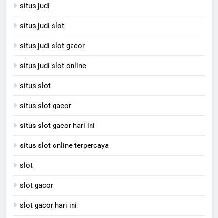
situs judi
situs judi slot
situs judi slot gacor
situs judi slot online
situs slot
situs slot gacor
situs slot gacor hari ini
situs slot online terpercaya
slot
slot gacor
slot gacor hari ini