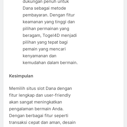
dukungan penuh untuk
Dana sebagai metode
pembayaran. Dengan fitur
keamanan yang tinggi dan
pilihan permainan yang
beragam, Togel4D menjadi
pilihan yang tepat bagi
pemain yang mencari
kenyamanan dan
kemudahan dalam bermain.
Kesimpulan
Memilih situs slot Dana dengan
fitur lengkap dan user-friendly
akan sangat meningkatkan
pengalaman bermain Anda.
Dengan berbagai fitur seperti
transaksi cepat dan aman, desain