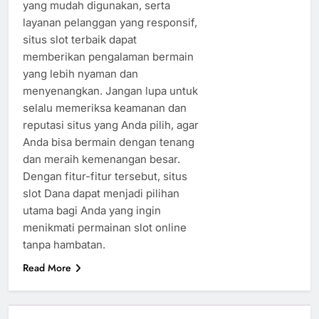
yang mudah digunakan, serta
layanan pelanggan yang responsif,
situs slot terbaik dapat
memberikan pengalaman bermain
yang lebih nyaman dan
menyenangkan. Jangan lupa untuk
selalu memeriksa keamanan dan
reputasi situs yang Anda pilih, agar
Anda bisa bermain dengan tenang
dan meraih kemenangan besar.
Dengan fitur-fitur tersebut, situs
slot Dana dapat menjadi pilihan
utama bagi Anda yang ingin
menikmati permainan slot online
tanpa hambatan.
Read More