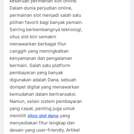
keseruan permainan slot online.
Dalam dunia perjudian online,
permainan slot menjadi salah satu
pilihan favorit bagi banyak pemain.
Seiring berkembangnya teknologi,
situs slot kini semakin
menawarkan berbagai fitur
canggih yang meningkatkan
kenyamanan dan pengalaman
bermain. Salah satu platform
pembayaran yang banyak
digunakan adalah Dana, sebuah
dompet digital yang menawarkan
kemudahan dalam bertransaksi.
Namun, selain sistem pembayaran
yang cepat, penting juga untuk
memilih
situs slot dana
yang
menyediakan fitur lengkap dan
desain yang user-friendly. Artikel