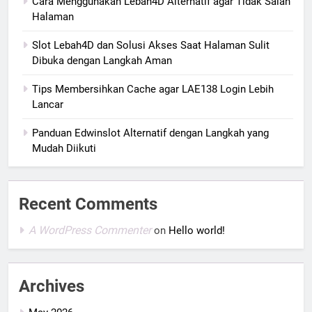
Cara Menggunakan Lebah4D Alternatif agar Tidak Salah
Halaman
Slot Lebah4D dan Solusi Akses Saat Halaman Sulit
Dibuka dengan Langkah Aman
Tips Membersihkan Cache agar LAE138 Login Lebih
Lancar
Panduan Edwinslot Alternatif dengan Langkah yang
Mudah Diikuti
Recent Comments
A WordPress Commenter
on
Hello world!
Archives