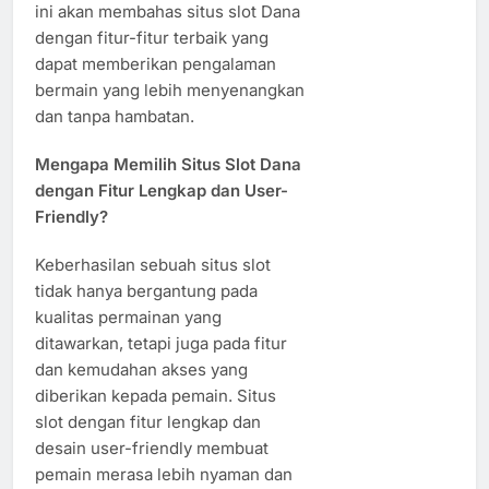
ini akan membahas situs slot Dana
dengan fitur-fitur terbaik yang
dapat memberikan pengalaman
bermain yang lebih menyenangkan
dan tanpa hambatan.
Mengapa Memilih Situs Slot Dana
dengan Fitur Lengkap dan User-
Friendly?
Keberhasilan sebuah situs slot
tidak hanya bergantung pada
kualitas permainan yang
ditawarkan, tetapi juga pada fitur
dan kemudahan akses yang
diberikan kepada pemain. Situs
slot dengan fitur lengkap dan
desain user-friendly membuat
pemain merasa lebih nyaman dan