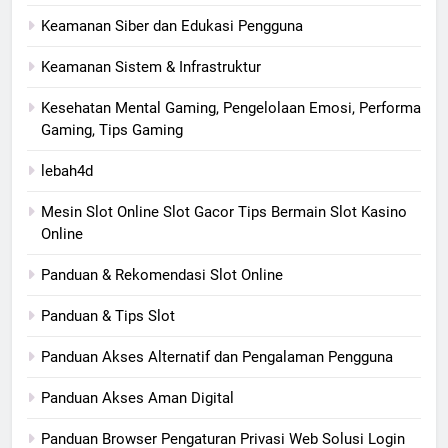
Keamanan Siber dan Edukasi Pengguna
Keamanan Sistem & Infrastruktur
Kesehatan Mental Gaming, Pengelolaan Emosi, Performa
Gaming, Tips Gaming
lebah4d
Mesin Slot Online Slot Gacor Tips Bermain Slot Kasino
Online
Panduan & Rekomendasi Slot Online
Panduan & Tips Slot
Panduan Akses Alternatif dan Pengalaman Pengguna
Panduan Akses Aman Digital
Panduan Browser Pengaturan Privasi Web Solusi Login