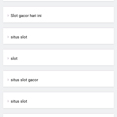
Slot gacor hari ini
situs slot
slot
situs slot gacor
situs slot