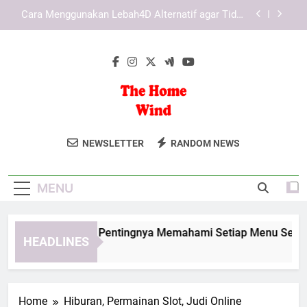
Skip
Slot Lebah4D dan Solusi Akses Saat Halaman
to
Sulit Dibuka dengan Langkah Aman
content
Tips Membersihkan Cache agar LAE138 Login
Lebih Lancar
Slot Lebah4D dan Pentingnya Memahami Setiap
Menu Sebelum Menggunakan Akun
Cara Menggunakan Lebah4D Alternatif agar Tidak
Salah Halaman
The Home Wind
Temukan Inspirasi Dan Tips Dekorasi
Slot Lebah4D dan Solusi Akses Saat Halaman
NEWSLETTER
RANDOM NEWS
Sulit Dibuka dengan Langkah Aman
Rumah Di The Home Wind. Untuk
Tips Membersihkan Cache agar LAE138 Login
Hunian Yang Nyaman Dan Indah.
Lebih Lancar
MENU
ot Lebah4D dan Pentingnya Memahami Setiap Menu Sebelu
HEADLINES
Months Ago
Home
Hiburan, Permainan Slot, Judi Online