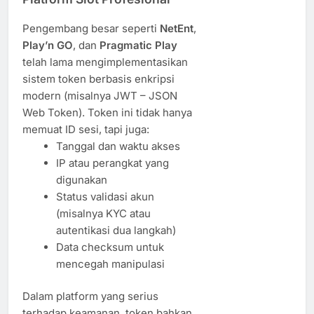
Pengembang besar seperti
NetEnt
,
Play’n GO
, dan
Pragmatic Play
telah lama mengimplementasikan
sistem token berbasis enkripsi
modern (misalnya JWT – JSON
Web Token). Token ini tidak hanya
memuat ID sesi, tapi juga:
Tanggal dan waktu akses
IP atau perangkat yang
digunakan
Status validasi akun
(misalnya KYC atau
autentikasi dua langkah)
Data checksum untuk
mencegah manipulasi
Dalam platform yang serius
terhadap keamanan, token bahkan