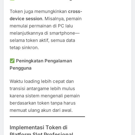
Token juga memungkinkan
cross-
device session
. Misalnya, pemain
memulai permainan di PC lalu
melanjutkannya di smartphone—
selama token aktif, semua data
tetap sinkron.
Peningkatan Pengalaman
Pengguna
Waktu loading lebih cepat dan
transisi antargame lebih mulus
karena sistem mengenali pemain
berdasarkan token tanpa harus
memuat ulang akun dari awal.
Implementasi Token di
Platform Slot Profesional