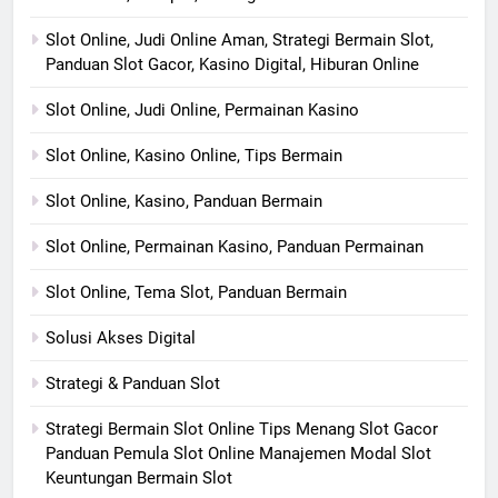
Slot Online, Judi Online Aman, Strategi Bermain Slot,
Panduan Slot Gacor, Kasino Digital, Hiburan Online
Slot Online, Judi Online, Permainan Kasino
Slot Online, Kasino Online, Tips Bermain
Slot Online, Kasino, Panduan Bermain
Slot Online, Permainan Kasino, Panduan Permainan
Slot Online, Tema Slot, Panduan Bermain
Solusi Akses Digital
Strategi & Panduan Slot
Strategi Bermain Slot Online Tips Menang Slot Gacor
Panduan Pemula Slot Online Manajemen Modal Slot
Keuntungan Bermain Slot