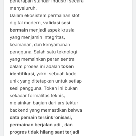
penerapan standar industri secara
menyeluruh.
Dalam ekosistem permainan slot
digital modern,
validasi sesi
bermain
menjadi aspek krusial
yang menjamin integritas,
keamanan, dan kenyamanan
pengguna. Salah satu teknologi
yang memainkan peran sentral
dalam proses ini adalah
token
identifikasi
, yakni sebuah kode
unik yang ditetapkan untuk setiap
sesi pengguna. Token ini bukan
sekadar formalitas teknis,
melainkan bagian dari arsitektur
backend yang memastikan bahwa
data pemain tersinkronisasi,
permainan berjalan adil, dan
progres tidak hilang saat terjadi