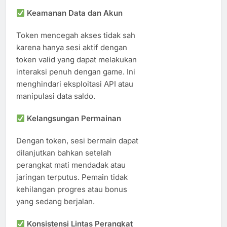
Keamanan Data dan Akun
Token mencegah akses tidak sah
karena hanya sesi aktif dengan
token valid yang dapat melakukan
interaksi penuh dengan game. Ini
menghindari eksploitasi API atau
manipulasi data saldo.
Kelangsungan Permainan
Dengan token, sesi bermain dapat
dilanjutkan bahkan setelah
perangkat mati mendadak atau
jaringan terputus. Pemain tidak
kehilangan progres atau bonus
yang sedang berjalan.
Konsistensi Lintas Perangkat