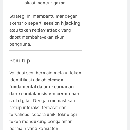
lokasi mencurigakan
Strategi ini membantu mencegah
skenario seperti
session hijacking
atau
token replay attack
yang
dapat membahayakan akun
pengguna.
Penutup
Validasi sesi bermain melalui token
identifikasi adalah
elemen
fundamental dalam keamanan
dan keandalan sistem permainan
slot digital
. Dengan memastikan
setiap interaksi tercatat dan
tervalidasi secara unik, teknologi
token mendukung pengalaman
bermain yang konsisten,