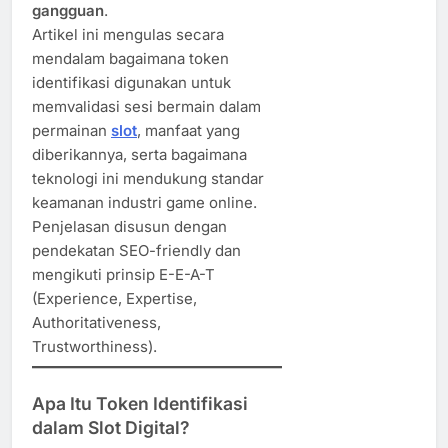
gangguan
.
Artikel ini mengulas secara
mendalam bagaimana token
identifikasi digunakan untuk
memvalidasi sesi bermain dalam
permainan
slot
, manfaat yang
diberikannya, serta bagaimana
teknologi ini mendukung standar
keamanan industri game online.
Penjelasan disusun dengan
pendekatan SEO-friendly dan
mengikuti prinsip E-E-A-T
(Experience, Expertise,
Authoritativeness,
Trustworthiness).
Apa Itu Token Identifikasi
dalam Slot Digital?