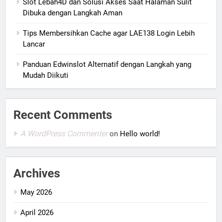
Slot Lebah4D dan Solusi Akses Saat Halaman Sulit
Dibuka dengan Langkah Aman
Tips Membersihkan Cache agar LAE138 Login Lebih
Lancar
Panduan Edwinslot Alternatif dengan Langkah yang
Mudah Diikuti
Recent Comments
A WordPress Commenter
on
Hello world!
Archives
May 2026
April 2026