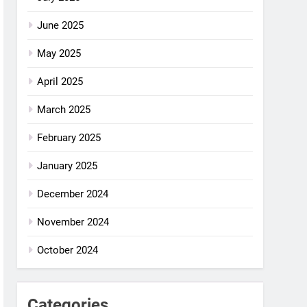
June 2025
May 2025
April 2025
March 2025
February 2025
January 2025
December 2024
November 2024
October 2024
Categories