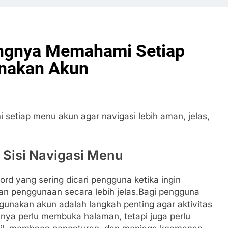
ingnya Memahami Setiap
nakan Akun
tiap menu akun agar navigasi lebih aman, jelas,
Sisi Navigasi Menu
rd yang sering dicari pengguna ketika ingin
an penggunaan secara lebih jelas.Bagi pengguna
nakan akun adalah langkah penting agar aktivitas
hanya perlu membuka halaman, tetapi juga perlu