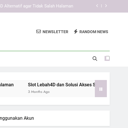
 Alternatif agar Tidak Salah Halaman
man Sulit Dibuka dengan Langkah Aman
ache agar LAE138 Login Lebih Lancar
NEWSLETTER
RANDOM NEWS
tiap Menu Sebelum Menggunakan Akun
Hunian Yang Nyaman Dan Indah.
 Alternatif agar Tidak Salah Halaman
man Sulit Dibuka dengan Langkah Aman
ache agar LAE138 Login Lebih Lancar
Slot Lebah4D dan Solusi Akses Saat Halaman Sulit Dibuka 
3 Months Ago
enggunakan Akun