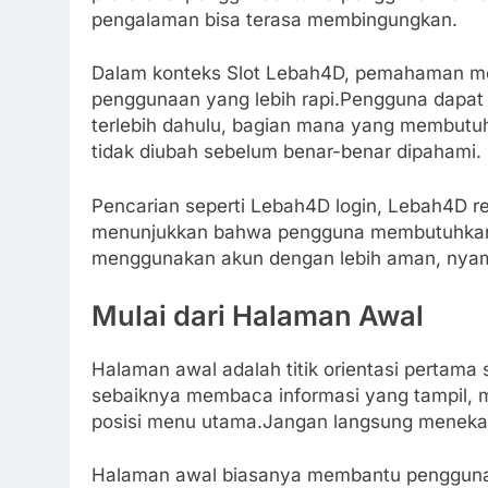
pengalaman bisa terasa membingungkan.
Dalam konteks Slot Lebah4D, pemahaman 
penggunaan yang lebih rapi.Pengguna dapat 
terlebih dahulu, bagian mana yang membutu
tidak diubah sebelum benar-benar dipahami.
Pencarian seperti Lebah4D login, Lebah4D re
menunjukkan bahwa pengguna membutuhkan 
menggunakan akun dengan lebih aman, nyama
Mulai dari Halaman Awal
Halaman awal adalah titik orientasi perta
sebaiknya membaca informasi yang tampil, 
posisi menu utama.Jangan langsung menekan 
Halaman awal biasanya membantu pengguna 