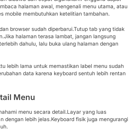
mbaca halaman awal, mengenali menu utama, atau
es mobile membutuhkan ketelitian tambahan.
 dan browser sudah diperbarui.Tutup tab yang tidak
an.Jika halaman terasa lambat, jangan langsung
terlebih dahulu, lalu buka ulang halaman dengan
u lebih lama untuk memastikan label menu sudah
rubahan data karena keyboard sentuh lebih rentan
tail Menu
mahami menu secara detail.Layar yang luas
 dengan lebih jelas.Keyboard fisik juga mengurangi
tuh.