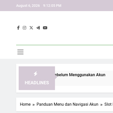
Skip
August 6, 2026
9:12:06 PM
to
content
The
Temukan I
ami Setiap Menu Sebelum Menggunakan Akun
Cara Men
3 Months Ag
HEADLINES
Home
Panduan Menu dan Navigasi Akun
Slot