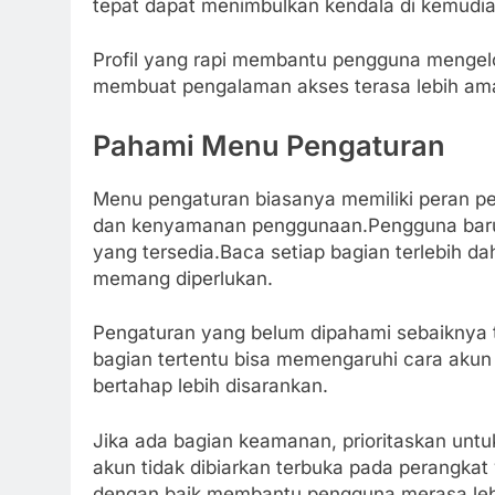
tepat dapat menimbulkan kendala di kemudia
Profil yang rapi membantu pengguna mengel
membuat pengalaman akses terasa lebih aman
Pahami Menu Pengaturan
Menu pengaturan biasanya memiliki peran pe
dan kenyamanan penggunaan.Pengguna baru
yang tersedia.Baca setiap bagian terlebih da
memang diperlukan.
Pengaturan yang belum dipahami sebaiknya 
bagian tertentu bisa memengaruhi cara akun
bertahap lebih disarankan.
Jika ada bagian keamanan, prioritaskan untuk
akun tidak dibiarkan terbuka pada perangka
dengan baik membantu pengguna merasa leb