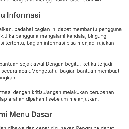
u Informasi
baikan, padahal bagian ini dapat membantu pengguna
k.Jika pengguna mengalami kendala, bingung
ertentu, bagian informasi bisa menjadi rujukan
ntuan sejak awal.Dengan begitu, ketika terjadi
ri secara acak.Mengetahui bagian bantuan membuat
ungkan.
masi dengan kritis.Jangan melakukan perubahan
tiap arahan dipahami sebelum melanjutkan.
mi Menu Dasar
udah dibawa dan cepat digunakan.Pengguna dapat