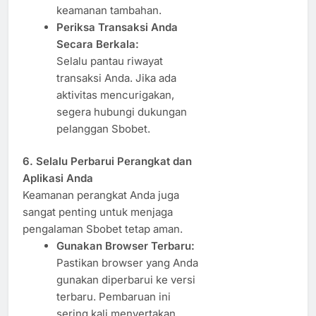
keamanan tambahan.
Periksa Transaksi Anda
Secara Berkala:
Selalu pantau riwayat
transaksi Anda. Jika ada
aktivitas mencurigakan,
segera hubungi dukungan
pelanggan Sbobet.
6. Selalu Perbarui Perangkat dan
Aplikasi Anda
Keamanan perangkat Anda juga
sangat penting untuk menjaga
pengalaman Sbobet tetap aman.
Gunakan Browser Terbaru:
Pastikan browser yang Anda
gunakan diperbarui ke versi
terbaru. Pembaruan ini
sering kali menyertakan