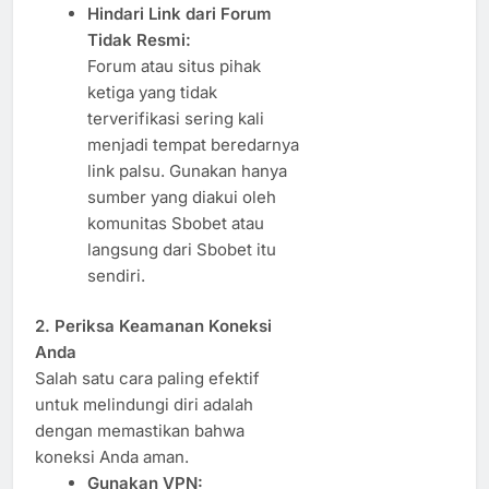
Hindari Link dari Forum
Tidak Resmi:
Forum atau situs pihak
ketiga yang tidak
terverifikasi sering kali
menjadi tempat beredarnya
link palsu. Gunakan hanya
sumber yang diakui oleh
komunitas Sbobet atau
langsung dari Sbobet itu
sendiri.
2. Periksa Keamanan Koneksi
Anda
Salah satu cara paling efektif
untuk melindungi diri adalah
dengan memastikan bahwa
koneksi Anda aman.
Gunakan VPN: