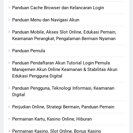
Panduan Cache Browser dan Kelancaran Login
Panduan Menu dan Navigasi Akun
Panduan Mobile, Akses Slot Online, Edukasi Pemain,
Keamanan Perangkat, Pengalaman Bermain Nyaman
Panduan Pemula
Panduan Pendaftaran Akun Tutorial Login Pemula
Manajemen Akun Online Keamanan & Stabilitas Akun
Edukasi Pengguna Digital
Panduan Pengguna, Teknologi Informasi, Keamanan
Digital
Perjudian Online, Strategi Bermain, Panduan Pemain
Permainan Kartu, Kasino Online, Hiburan
Permainan Kasino, Slot Online, Bonus Kasino