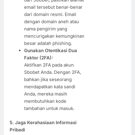
email tersebut benar-benar
dari domain resmi. Email
dengan domain aneh atau
nama pengirim yang
mencurigakan kemungkinan
besar adalah phishing.
Gunakan Otentikasi Dua
Faktor (2FA):
Aktifkan 2FA pada akun
Sbobet Anda. Dengan 2FA,
bahkan jika seseorang
mendapatkan kata sandi
Anda, mereka masih
membutuhkan kode
tambahan untuk masuk.
5. Jaga Kerahasiaan Informasi
Pribadi