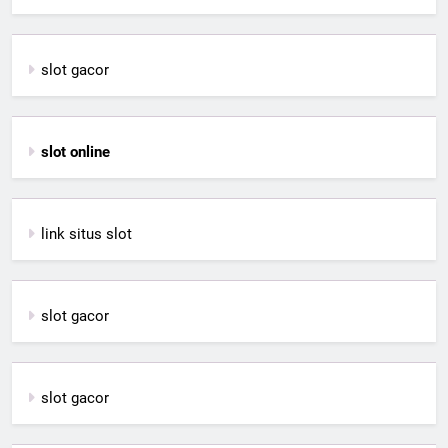
slot gacor
slot online
link situs slot
slot gacor
slot gacor