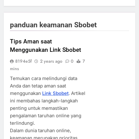
panduan keamanan Sbobet
Tips Aman saat
Menggunakan Link Sbobet
8194e5f
2 years ago
0
7
mins
Temukan cara melindungi data
Anda dan tetap aman saat
menggunakan
Link Sbobet
. Artikel
ini membahas langkah-langkah
penting untuk memastikan
pengalaman taruhan online yang
terlindungi.
Dalam dunia taruhan online,
keamanan merupakan prioritas