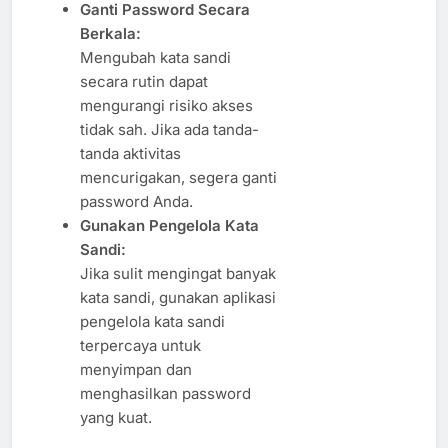
Ganti Password Secara
Berkala:
Mengubah kata sandi
secara rutin dapat
mengurangi risiko akses
tidak sah. Jika ada tanda-
tanda aktivitas
mencurigakan, segera ganti
password Anda.
Gunakan Pengelola Kata
Sandi:
Jika sulit mengingat banyak
kata sandi, gunakan aplikasi
pengelola kata sandi
terpercaya untuk
menyimpan dan
menghasilkan password
yang kuat.