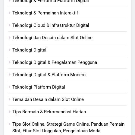
Teknologi & Performa Platform Digital
Teknologi & Permainan Interaktif
Teknologi Cloud & Infrastruktur Digital
Teknologi dan Desain dalam Slot Online
Teknologi Digital
Teknologi Digital & Pengalaman Pengguna
Teknologi Digital & Platform Modern
Teknologi Platform Digital
Tema dan Desain dalam Slot Online
Tips Bermain & Rekomendasi Harian
Tips Slot Online, Strategi Game Online, Panduan Pemain
Slot, Fitur Slot Unggulan, Pengelolaan Modal