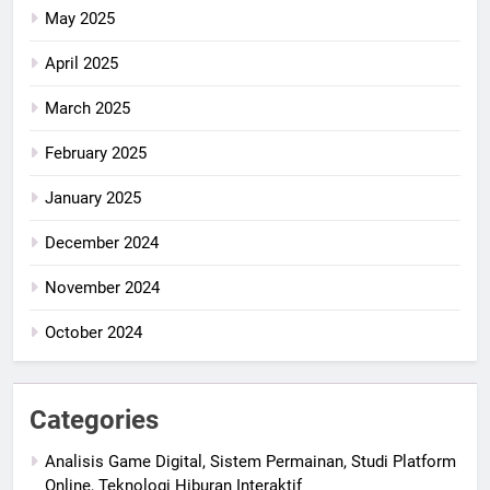
May 2025
April 2025
March 2025
February 2025
January 2025
December 2024
November 2024
October 2024
Categories
Analisis Game Digital, Sistem Permainan, Studi Platform
Online, Teknologi Hiburan Interaktif