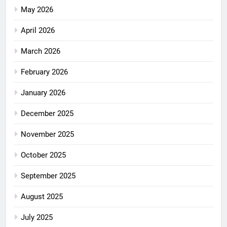
May 2026
April 2026
March 2026
February 2026
January 2026
December 2025
November 2025
October 2025
September 2025
August 2025
July 2025