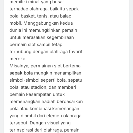
memiliki minat yang besar
terhadap olahraga, baik itu sepak
bola, basket, tenis, atau balap
mobil. Menggabungkan kedua
dunia ini memungkinkan pemain
untuk merasakan kegembiraan
bermain slot sambil tetap
terhubung dengan olahraga favorit
mereka.
Misalnya, permainan slot bertema
sepak bola
mungkin menampilkan
simbol-simbol seperti bola, sepatu
bola, atau stadion, dan memberi
pemain kesempatan untuk
memenangkan hadiah berdasarkan
pola atau kombinasi kemenangan
yang diambil dari elemen olahraga
tersebut. Dengan visual yang
terinspirasi dari olahraga, pemain