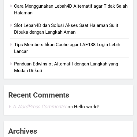
Cara Menggunakan Lebah4D Alternatif agar Tidak Salah
Halaman
Slot Lebah4D dan Solusi Akses Saat Halaman Sulit
Dibuka dengan Langkah Aman
Tips Membersihkan Cache agar LAE138 Login Lebih
Lancar
Panduan Edwinslot Alternatif dengan Langkah yang
Mudah Diikuti
Recent Comments
A WordPress Commenter
on
Hello world!
Archives