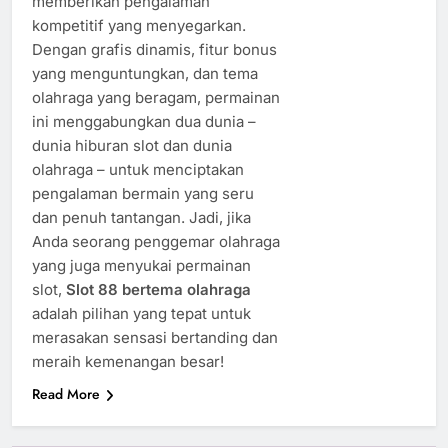
memberikan pengalaman
kompetitif yang menyegarkan.
Dengan grafis dinamis, fitur bonus
yang menguntungkan, dan tema
olahraga yang beragam, permainan
ini menggabungkan dua dunia –
dunia hiburan slot dan dunia
olahraga – untuk menciptakan
pengalaman bermain yang seru
dan penuh tantangan. Jadi, jika
Anda seorang penggemar olahraga
yang juga menyukai permainan
slot,
Slot 88 bertema olahraga
adalah pilihan yang tepat untuk
merasakan sensasi bertanding dan
meraih kemenangan besar!
Read More