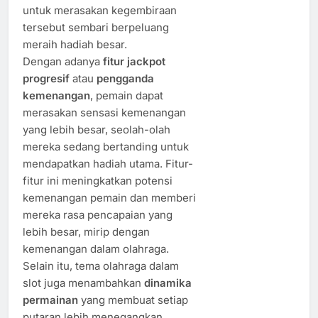
untuk merasakan kegembiraan
tersebut sembari berpeluang
meraih hadiah besar.
Dengan adanya
fitur jackpot
progresif
atau
pengganda
kemenangan
, pemain dapat
merasakan sensasi kemenangan
yang lebih besar, seolah-olah
mereka sedang bertanding untuk
mendapatkan hadiah utama. Fitur-
fitur ini meningkatkan potensi
kemenangan pemain dan memberi
mereka rasa pencapaian yang
lebih besar, mirip dengan
kemenangan dalam olahraga.
Selain itu, tema olahraga dalam
slot juga menambahkan
dinamika
permainan
yang membuat setiap
putaran lebih menegangkan,