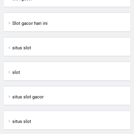
Slot gacor hari ini
situs slot
slot
situs slot gacor
situs slot