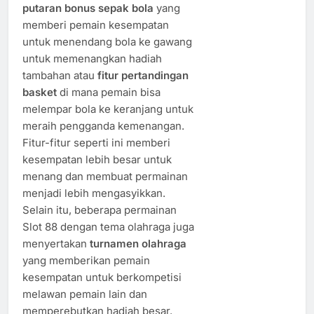
putaran bonus sepak bola
yang
memberi pemain kesempatan
untuk menendang bola ke gawang
untuk memenangkan hadiah
tambahan atau
fitur pertandingan
basket
di mana pemain bisa
melempar bola ke keranjang untuk
meraih pengganda kemenangan.
Fitur-fitur seperti ini memberi
kesempatan lebih besar untuk
menang dan membuat permainan
menjadi lebih mengasyikkan.
Selain itu, beberapa permainan
Slot 88 dengan tema olahraga juga
menyertakan
turnamen olahraga
yang memberikan pemain
kesempatan untuk berkompetisi
melawan pemain lain dan
memperebutkan hadiah besar.