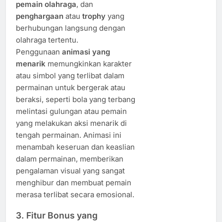
pemain olahraga
, dan
penghargaan
atau
trophy
yang
berhubungan langsung dengan
olahraga tertentu.
Penggunaan
animasi yang
menarik
memungkinkan karakter
atau simbol yang terlibat dalam
permainan untuk bergerak atau
beraksi, seperti bola yang terbang
melintasi gulungan atau pemain
yang melakukan aksi menarik di
tengah permainan. Animasi ini
menambah keseruan dan keaslian
dalam permainan, memberikan
pengalaman visual yang sangat
menghibur dan membuat pemain
merasa terlibat secara emosional.
3.
Fitur Bonus yang