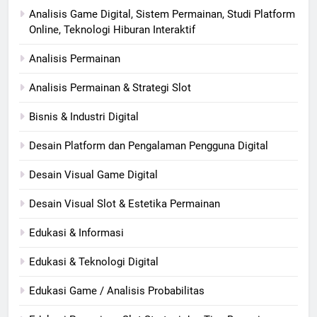
Analisis Game Digital, Sistem Permainan, Studi Platform
Online, Teknologi Hiburan Interaktif
Analisis Permainan
Analisis Permainan & Strategi Slot
Bisnis & Industri Digital
Desain Platform dan Pengalaman Pengguna Digital
Desain Visual Game Digital
Desain Visual Slot & Estetika Permainan
Edukasi & Informasi
Edukasi & Teknologi Digital
Edukasi Game / Analisis Probabilitas