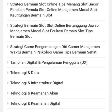
Strategi Bermain Slot Online Tips Menang Slot Gacor
Panduan Pemula Slot Online Manajemen Modal Slot
Keuntungan Bermain Slot
Strategi Bermain Slot Slot Online Bertanggung Jawab
Manajemen Modal Slot Edukasi Pemain Slot Tips
Bermain Slot
Strategi Game Pengembangan Diri Gamer Manajemen
Waktu Bermain Psikologi Game Tips Bermain Sehat
Tampilan Digital & Pengalaman Pengguna (UX)
Teknologi & Data
Teknologi & Infrastruktur Digital
Teknologi & Keamanan Akun
Teknologi & Keamanan Digital