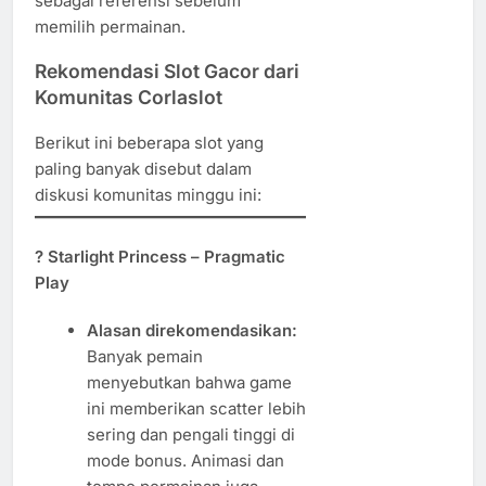
sebagai referensi sebelum
memilih permainan.
Rekomendasi Slot Gacor dari
Komunitas Corlaslot
Berikut ini beberapa slot yang
paling banyak disebut dalam
diskusi komunitas minggu ini:
?
Starlight Princess – Pragmatic
Play
Alasan direkomendasikan:
Banyak pemain
menyebutkan bahwa game
ini memberikan scatter lebih
sering dan pengali tinggi di
mode bonus. Animasi dan