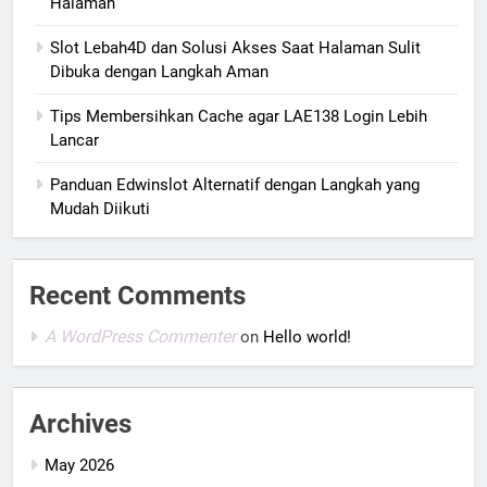
Halaman
Slot Lebah4D dan Solusi Akses Saat Halaman Sulit
Dibuka dengan Langkah Aman
Tips Membersihkan Cache agar LAE138 Login Lebih
Lancar
Panduan Edwinslot Alternatif dengan Langkah yang
Mudah Diikuti
Recent Comments
A WordPress Commenter
on
Hello world!
Archives
May 2026