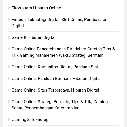
Ekosistem Hiburan Online
Fintech, Teknologi Digital, Slot Online, Pembayaran
Digital
Game & Hiburan Digital
Game Online Pengembangan Diri dalam Gaming Tips &
Trik Gaming Manajemen Waktu Strategi Bermain
Game Online, Komunitas Digital, Panduan Slot
Game Online, Panduan Bermain, Hiburan Digital
Game Online, Situs Terpercaya, Hiburan Digital
Game Online, Strategi Bermain, Tips & Trik, Gaming
Sehat, Pengembangan Keterampilan
Gaming & Teknologi