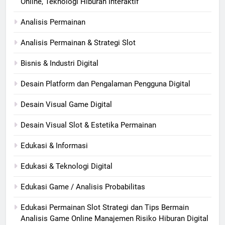
Online, Teknologi Hiburan Interaktif
Analisis Permainan
Analisis Permainan & Strategi Slot
Bisnis & Industri Digital
Desain Platform dan Pengalaman Pengguna Digital
Desain Visual Game Digital
Desain Visual Slot & Estetika Permainan
Edukasi & Informasi
Edukasi & Teknologi Digital
Edukasi Game / Analisis Probabilitas
Edukasi Permainan Slot Strategi dan Tips Bermain
Analisis Game Online Manajemen Risiko Hiburan Digital