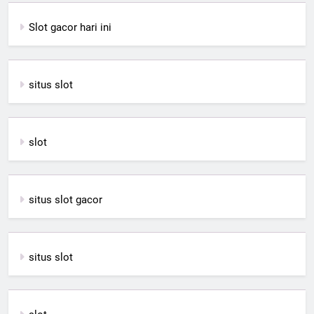
Slot gacor hari ini
situs slot
slot
situs slot gacor
situs slot