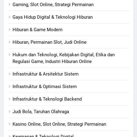
Gaming, Slot Online, Strategi Permainan
Gaya Hidup Digital & Teknologi Hiburan
Hiburan & Game Modern
Hiburan, Permainan Slot, Judi Online
Hukum dan Teknologi, Kebijakan Digital, Etika dan
Regulasi Game, Industri Hiburan Online
Infrastruktur & Arsitektur Sistem
Infrastruktur & Optimasi Sistem
Infrastruktur & Teknologi Backend
Judi Bola, Taruhan Olahraga
Kasino Online, Slot Online, Strategi Permainan
Keamanan & Teknologi Digital