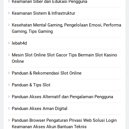
Keamanan Siber dan Edukasi Pengguna
Keamanan Sistem & Infrastruktur
Kesehatan Mental Gaming, Pengelolaan Emosi, Performa
Gaming, Tips Gaming
lebah4d
Mesin Slot Online Slot Gacor Tips Bermain Slot Kasino
Online
Panduan & Rekomendasi Slot Online
Panduan & Tips Slot
Panduan Akses Alternatif dan Pengalaman Pengguna
Panduan Akses Aman Digital
Panduan Browser Pengaturan Privasi Web Solusi Login
Keamanan Akses Akun Bantuan Teknis