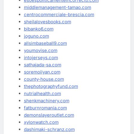
esoespoliticamenteincorrecto.com
middlemanagement-tamao.com
centrocommerciale-brescia.com
sheilalovesbooks.com
bibanko6.com
joguno.com
allsimbaseball9.com
youmovise.com
intojerseys.com
sathajada-sa.com
soremoiiyan.com
county-house.com
thephotographyfund.com
nutrialhealth.com
shenkmachinery.com
fatburnromania.com
demonslayeroutlet.com
xylonwatch.com
dashimaki-schranz.com