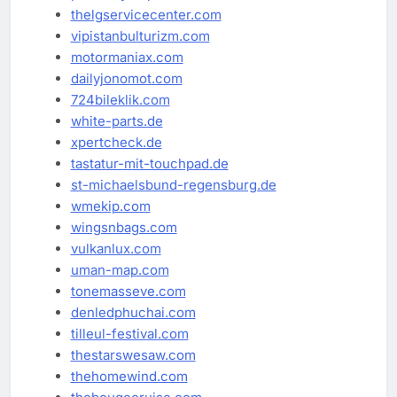
thelgservicecenter.com
vipistanbulturizm.com
motormaniax.com
dailyjonomot.com
724bileklik.com
white-parts.de
xpertcheck.de
tastatur-mit-touchpad.de
st-michaelsbund-regensburg.de
wmekip.com
wingsnbags.com
vulkanlux.com
uman-map.com
tonemasseve.com
denledphuchai.com
tilleul-festival.com
thestarswesaw.com
thehomewind.com