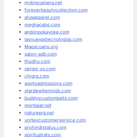
mybigcamera.net
foreverbeautycollection.com
alvaapparel.com
meghacabs.com
andonpokayoke.com
lasnuevastecnologias.com
MapsLoans.org
salon-adb.com
thudhu.com
series-ss.com
chigrp.com
waytoadmissions.com
stardewitemsids.com
buddyscustombaits.com
montajat.net
natureera.net
vortexcustomerservice.com
prohindistatus.com
spiritualrats.com