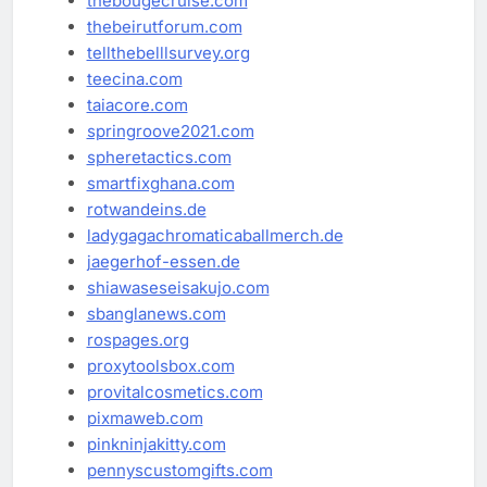
thebougecruise.com
thebeirutforum.com
tellthebelllsurvey.org
teecina.com
taiacore.com
springroove2021.com
spheretactics.com
smartfixghana.com
rotwandeins.de
ladygagachromaticaballmerch.de
jaegerhof-essen.de
shiawaseseisakujo.com
sbanglanews.com
rospages.org
proxytoolsbox.com
provitalcosmetics.com
pixmaweb.com
pinkninjakitty.com
pennyscustomgifts.com