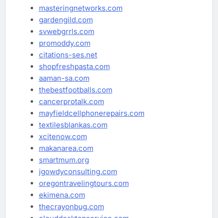
masteringnetworks.com
gardengild.com
svwebgrrls.com
promoddy.com
citations-ses.net
shopfreshpasta.com
aaman-sa.com
thebestfootballs.com
cancerprotalk.com
mayfieldcellphonerepairs.com
textilesblankas.com
xcitenow.com
makanarea.com
smartmum.org
jgowdyconsulting.com
oregontravelingtours.com
ekimena.com
thecrayonbug.com