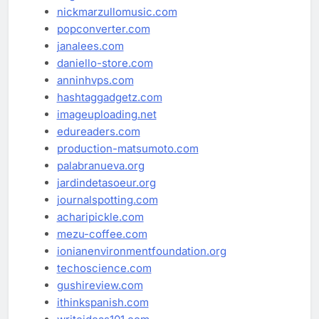
nickmarzullomusic.com
popconverter.com
janalees.com
daniello-store.com
anninhvps.com
hashtaggadgetz.com
imageuploading.net
edureaders.com
production-matsumoto.com
palabranueva.org
jardindetasoeur.org
journalspotting.com
acharipickle.com
mezu-coffee.com
ionianenvironmentfoundation.org
techoscience.com
gushireview.com
ithinkspanish.com