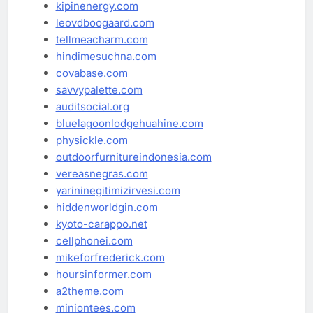
kipinenergy.com
leovdboogaard.com
tellmeacharm.com
hindimesuchna.com
covabase.com
savvypalette.com
auditsocial.org
bluelagoonlodgehuahine.com
physickle.com
outdoorfurnitureindonesia.com
vereasnegras.com
yarininegitimizirvesi.com
hiddenworldgin.com
kyoto-carappo.net
cellphonei.com
mikeforfrederick.com
hoursinformer.com
a2theme.com
miniontees.com