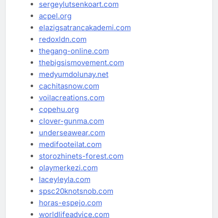
sergeylutsenkoart.com
acpel.org
elazigsatrancakademi.com
redoxldn.com
thegang-online.com
thebigsismovement.com
medyumdolunay.net
cachitasnow.com
voilacreations.com
copehu.org
clover-gunma.com
underseawear.com
medifooteilat.com
storozhinets-forest.com
olaymerkezi.com
laceyleyla.com
spsc20knotsnob.com
horas-espejo.com
worldlifeadvice.com