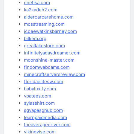
onetisa.com
ka2kadeh2.com
aldercarcarehome.com
mcsstreaming.com
jcceewatkinsbarney.com
bilkem.org
greatlakeslore.com
infinitelyadaydreamer.com
moonshine-master.com
findomwebcams.com
minecraftserversreview.com
floridaelitesw.com
babyluxify.com
vpatees.com
sylasshirt.com
sgvapesghub.com
learnpaidmedia.com
theaveragedriver.com
vikingvise.com