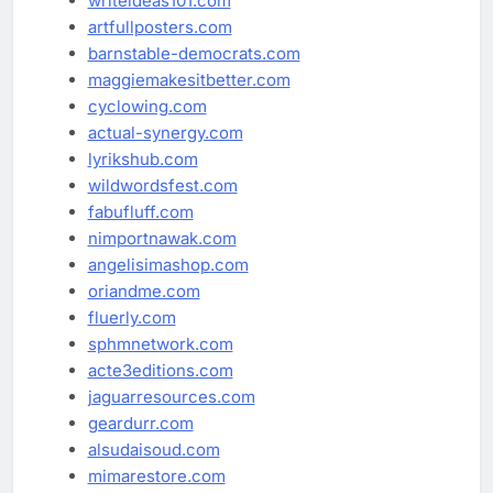
writeideas101.com
artfullposters.com
barnstable-democrats.com
maggiemakesitbetter.com
cyclowing.com
actual-synergy.com
lyrikshub.com
wildwordsfest.com
fabufluff.com
nimportnawak.com
angelisimashop.com
oriandme.com
fluerly.com
sphmnetwork.com
acte3editions.com
jaguarresources.com
geardurr.com
alsudaisoud.com
mimarestore.com