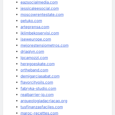
eazsocialmedia.com
jessicaleesocial.com
moscowrentestate.com
petuko.com
arteprensa.com
iklimbekoservisi.com
iseweurope.com
mejorestensiometros.com
drjaqlyn.com
lpcamozzi.com
heregoeskate.com
ortheband.com
demigarciasabat.com
flavorcityoils.com
fabryka-studio.com
realbarrier-jp.com
arqueologiadacriacao.org
tusfinanzasfaciles.com
maroc-recettes.com