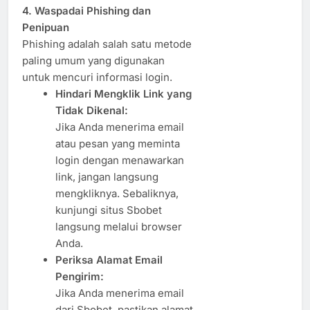
4. Waspadai Phishing dan
Penipuan
Phishing adalah salah satu metode
paling umum yang digunakan
untuk mencuri informasi login.
Hindari Mengklik Link yang
Tidak Dikenal:
Jika Anda menerima email
atau pesan yang meminta
login dengan menawarkan
link, jangan langsung
mengkliknya. Sebaliknya,
kunjungi situs Sbobet
langsung melalui browser
Anda.
Periksa Alamat Email
Pengirim:
Jika Anda menerima email
dari Sbobet, pastikan alamat