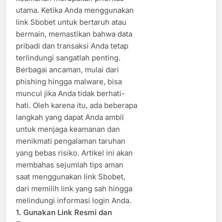
utama. Ketika Anda menggunakan
link Sbobet untuk bertaruh atau
bermain, memastikan bahwa data
pribadi dan transaksi Anda tetap
terlindungi sangatlah penting.
Berbagai ancaman, mulai dari
phishing hingga malware, bisa
muncul jika Anda tidak berhati-
hati. Oleh karena itu, ada beberapa
langkah yang dapat Anda ambil
untuk menjaga keamanan dan
menikmati pengalaman taruhan
yang bebas risiko. Artikel ini akan
membahas sejumlah tips aman
saat menggunakan link Sbobet,
dari memilih link yang sah hingga
melindungi informasi login Anda.
1. Gunakan Link Resmi dan