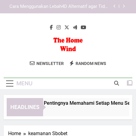
Skip
Slot Lebah4D dan Solusi Akses Saat Halaman
to
Sulit Dibuka dengan Langkah Aman
content
Tips Membersihkan Cache agar LAE138 Login
Lebih Lancar
Slot Lebah4D dan Pentingnya Memahami Setiap
Menu Sebelum Menggunakan Akun
Cara Menggunakan Lebah4D Alternatif agar Tidak
Salah Halaman
The Home Wind
Temukan Inspirasi Dan Tips Dekorasi
Slot Lebah4D dan Solusi Akses Saat Halaman
NEWSLETTER
RANDOM NEWS
Sulit Dibuka dengan Langkah Aman
Rumah Di The Home Wind. Untuk
Tips Membersihkan Cache agar LAE138 Login
Hunian Yang Nyaman Dan Indah.
Lebih Lancar
MENU
lot Lebah4D dan Pentingnya Memahami Setiap Menu Sebelu
HEADLINES
Months Ago
Home
keamanan Sbobet