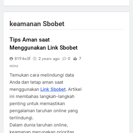
keamanan Sbobet
Tips Aman saat
Menggunakan Link Sbobet
8194e5f
2 years ago
0
7
mins
Temukan cara melindungi data
Anda dan tetap aman saat
menggunakan
Link Sbobet
. Artikel
ini membahas langkah-langkah
penting untuk memastikan
pengalaman taruhan online yang
terlindungi.
Dalam dunia taruhan online,
keamanan merupakan prioritas