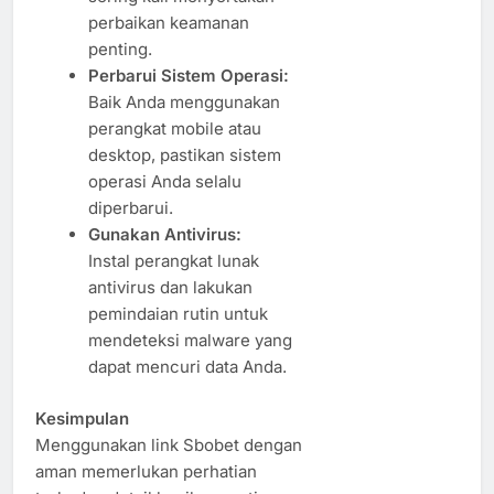
perbaikan keamanan
penting.
Perbarui Sistem Operasi:
Baik Anda menggunakan
perangkat mobile atau
desktop, pastikan sistem
operasi Anda selalu
diperbarui.
Gunakan Antivirus:
Instal perangkat lunak
antivirus dan lakukan
pemindaian rutin untuk
mendeteksi malware yang
dapat mencuri data Anda.
Kesimpulan
Menggunakan link Sbobet dengan
aman memerlukan perhatian