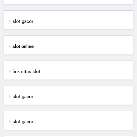
slot gacor
slot online
link situs slot
slot gacor
slot gacor