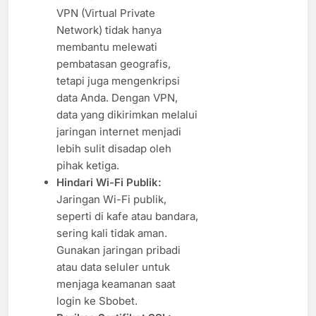
VPN (Virtual Private
Network) tidak hanya
membantu melewati
pembatasan geografis,
tetapi juga mengenkripsi
data Anda. Dengan VPN,
data yang dikirimkan melalui
jaringan internet menjadi
lebih sulit disadap oleh
pihak ketiga.
Hindari Wi-Fi Publik:
Jaringan Wi-Fi publik,
seperti di kafe atau bandara,
sering kali tidak aman.
Gunakan jaringan pribadi
atau data seluler untuk
menjaga keamanan saat
login ke Sbobet.