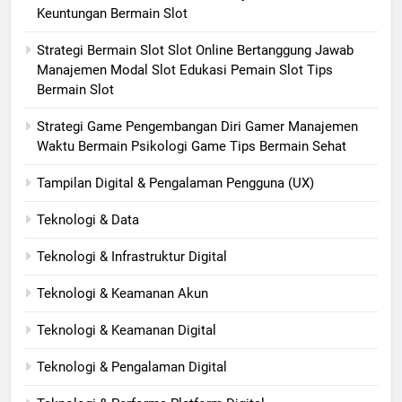
Keuntungan Bermain Slot
Strategi Bermain Slot Slot Online Bertanggung Jawab
Manajemen Modal Slot Edukasi Pemain Slot Tips
Bermain Slot
Strategi Game Pengembangan Diri Gamer Manajemen
Waktu Bermain Psikologi Game Tips Bermain Sehat
Tampilan Digital & Pengalaman Pengguna (UX)
Teknologi & Data
Teknologi & Infrastruktur Digital
Teknologi & Keamanan Akun
Teknologi & Keamanan Digital
Teknologi & Pengalaman Digital