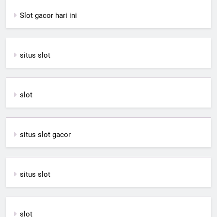
Slot gacor hari ini
situs slot
slot
situs slot gacor
situs slot
slot