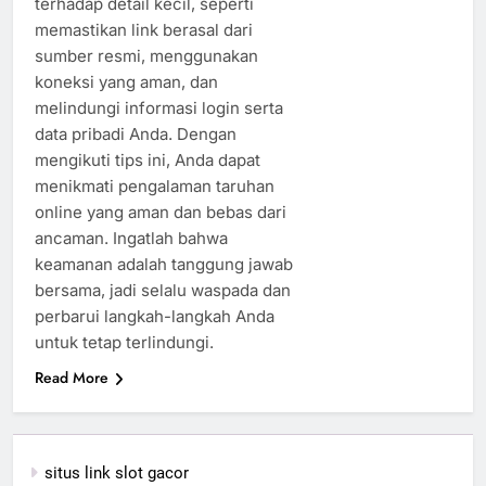
terhadap detail kecil, seperti
memastikan link berasal dari
sumber resmi, menggunakan
koneksi yang aman, dan
melindungi informasi login serta
data pribadi Anda. Dengan
mengikuti tips ini, Anda dapat
menikmati pengalaman taruhan
online yang aman dan bebas dari
ancaman. Ingatlah bahwa
keamanan adalah tanggung jawab
bersama, jadi selalu waspada dan
perbarui langkah-langkah Anda
untuk tetap terlindungi.
Read More
situs link slot gacor