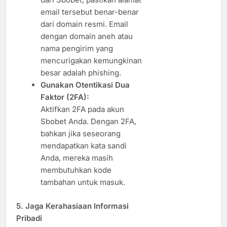
email tersebut benar-benar
dari domain resmi. Email
dengan domain aneh atau
nama pengirim yang
mencurigakan kemungkinan
besar adalah phishing.
Gunakan Otentikasi Dua
Faktor (2FA):
Aktifkan 2FA pada akun
Sbobet Anda. Dengan 2FA,
bahkan jika seseorang
mendapatkan kata sandi
Anda, mereka masih
membutuhkan kode
tambahan untuk masuk.
5. Jaga Kerahasiaan Informasi
Pribadi