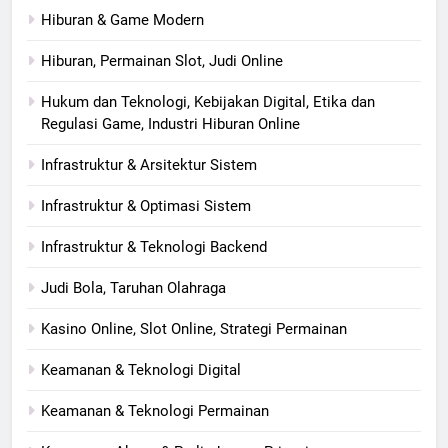
Hiburan & Game Modern
Hiburan, Permainan Slot, Judi Online
Hukum dan Teknologi, Kebijakan Digital, Etika dan
Regulasi Game, Industri Hiburan Online
Infrastruktur & Arsitektur Sistem
Infrastruktur & Optimasi Sistem
Infrastruktur & Teknologi Backend
Judi Bola, Taruhan Olahraga
Kasino Online, Slot Online, Strategi Permainan
Keamanan & Teknologi Digital
Keamanan & Teknologi Permainan