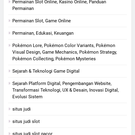
Permainan Slot Online, Kasino Online, Panduan
Permainan
Permainan Slot, Game Online
Permainan, Edukasi, Keuangan
Pokémon Lore, Pokémon Color Variants, Pokémon
Visual Design, Game Mechanics, Pokémon Strategy,
Pokémon Collecting, Pokémon Mysteries
Sejarah & Teknologi Game Digital
Sejarah Platform Digital, Pengembangan Website,
Transformasi Teknologi, UX & Desain, Inovasi Digital,
Evolusi Sistem
situs judi
situs judi slot
situs judi slot gacor