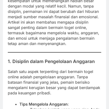
kesempatan untuk memenangkan hadiah besar
dengan modal yang relatif kecil. Namun, tanpa
disiplin, permainan ini dapat berubah dari hiburan
menjadi sumber masalah finansial dan emosional.
Artikel ini akan membahas mengapa disiplin
sangat penting dalam bermain togel online,
termasuk bagaimana mengelola waktu, anggaran,
dan emosi untuk menjaga pengalaman bermain
tetap aman dan menyenangkan.
1. Disiplin dalam Pengelolaan Anggaran
Salah satu aspek terpenting dari bermain togel
online adalah pengelolaan anggaran. Tanpa
batasan finansial yang jelas, pemain berisiko
mengalami kerugian besar yang dapat berdampak
pada keuangan pribadi.
Tips Mengelola Anggaran
: