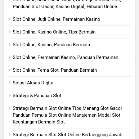
Panduan Slot Gacor, Kasino Digital, Hiburan Online
Slot Online, Judi Online, Permainan Kasino
Slot Online, Kasino Online, Tips Bermain
Slot Online, Kasino, Panduan Bermain
Slot Online, Permainan Kasino, Panduan Permainan
Slot Online, Tema Slot, Panduan Bermain
Solusi Akses Digital
Strategi & Panduan Slot
Strategi Bermain Slot Online Tips Menang Slot Gacor
Panduan Pemula Slot Online Manajemen Modal Slot
Keuntungan Bermain Slot
Strategi Bermain Slot Slot Online Bertanggung Jawab