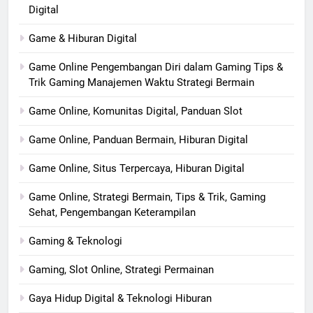
Digital
Game & Hiburan Digital
Game Online Pengembangan Diri dalam Gaming Tips &
Trik Gaming Manajemen Waktu Strategi Bermain
Game Online, Komunitas Digital, Panduan Slot
Game Online, Panduan Bermain, Hiburan Digital
Game Online, Situs Terpercaya, Hiburan Digital
Game Online, Strategi Bermain, Tips & Trik, Gaming
Sehat, Pengembangan Keterampilan
Gaming & Teknologi
Gaming, Slot Online, Strategi Permainan
Gaya Hidup Digital & Teknologi Hiburan