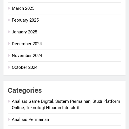
March 2025
February 2025
January 2025
December 2024
November 2024
October 2024
Categories
Analisis Game Digital, Sistem Permainan, Studi Platform
Online, Teknologi Hiburan Interaktif
Analisis Permainan