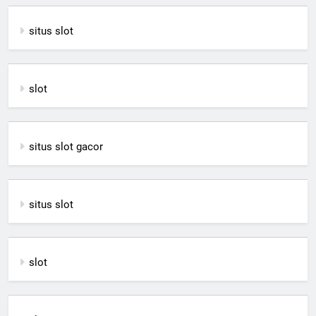
situs slot
slot
situs slot gacor
situs slot
slot