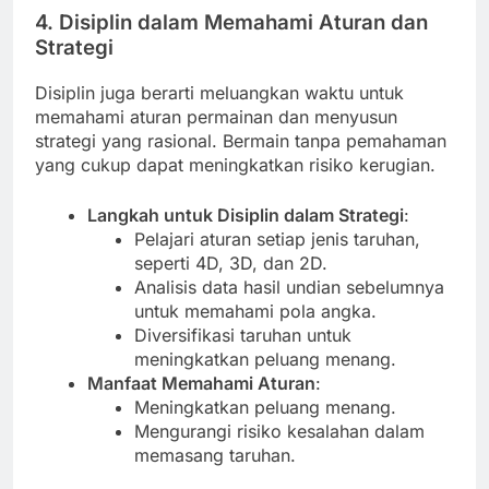
4. Disiplin dalam Memahami Aturan dan
Strategi
Disiplin juga berarti meluangkan waktu untuk
memahami aturan permainan dan menyusun
strategi yang rasional. Bermain tanpa pemahaman
yang cukup dapat meningkatkan risiko kerugian.
Langkah untuk Disiplin dalam Strategi
:
Pelajari aturan setiap jenis taruhan,
seperti 4D, 3D, dan 2D.
Analisis data hasil undian sebelumnya
untuk memahami pola angka.
Diversifikasi taruhan untuk
meningkatkan peluang menang.
Manfaat Memahami Aturan
:
Meningkatkan peluang menang.
Mengurangi risiko kesalahan dalam
memasang taruhan.