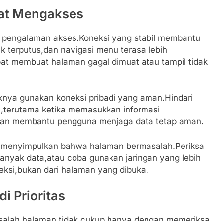
aat Mengakses
p pengalaman akses.Koneksi yang stabil membantu
ak terputus,dan navigasi menu terasa lebih
pat membuat halaman gagal dimuat atau tampil tidak
knya gunakan koneksi pribadi yang aman.Hindari
ya,terutama ketika memasukkan informasi
ol dan membantu pengguna menjaga data tetap aman.
g menyimpulkan bahwa halaman bermasalah.Periksa
 banyak data,atau coba gunakan jaringan yang lebih
neksi,bukan dari halaman yang dibuka.
 Prioritas
 salah halaman tidak cukup hanya dengan memeriksa