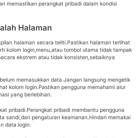
n memastikan perangkat pribadi dalam kondisi
Salah Halaman
an halaman secara teliti.Pastikan halaman terlihat
rti kolom login,menu,atau tombol utama tidak tampak
secara ekstrem atau tidak konsisten,sebaiknya
ebelum memasukkan data.Jangan langsung mengetik
ihat kolom login.Pastikan pengguna memahami alur
masi yang berlebihan.
at pribadi.Perangkat pribadi membantu pengguna
ta sandi,dan pengaturan keamanan.Hindari memakai
 data login.