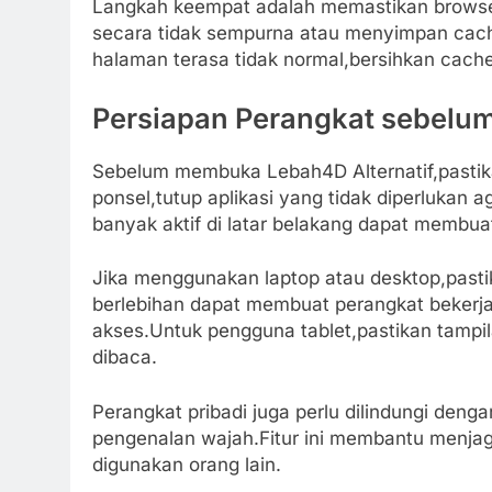
Langkah keempat adalah memastikan browse
secara tidak sempurna atau menyimpan cac
halaman terasa tidak normal,bersihkan cache
Persiapan Perangkat sebelu
Sebelum membuka Lebah4D Alternatif,pastika
ponsel,tutup aplikasi yang tidak diperlukan ag
banyak aktif di latar belakang dapat membua
Jika menggunakan laptop atau desktop,pastik
berlebihan dapat membuat perangkat bekerj
akses.Untuk pengguna tablet,pastikan tamp
dibaca.
Perangkat pribadi juga perlu dilindungi dengan
pengenalan wajah.Fitur ini membantu menjaga
digunakan orang lain.