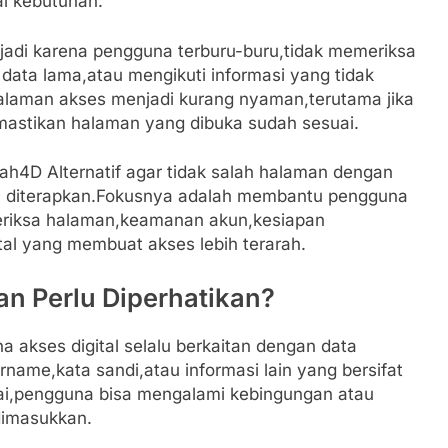
i kebutuhan.
erjadi karena pengguna terburu-buru,tidak memeriksa
ata lama,atau mengikuti informasi yang tidak
galaman akses menjadi kurang nyaman,terutama jika
astikan halaman yang dibuka sudah sesuai.
h4D Alternatif agar tidak salah halaman dengan
ah diterapkan.Fokusnya adalah membantu pengguna
eriksa halaman,keamanan akun,kesiapan
ital yang membuat akses lebih terarah.
n Perlu Diperhatikan?
na akses digital selalu berkaitan dengan data
ame,kata sandi,atau informasi lain yang bersifat
suai,pengguna bisa mengalami kebingungan atau
dimasukkan.