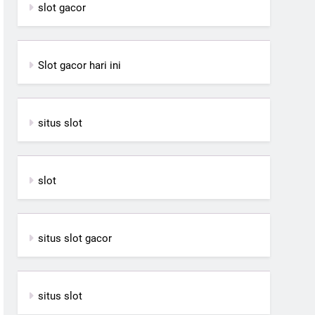
slot gacor
Slot gacor hari ini
situs slot
slot
situs slot gacor
situs slot