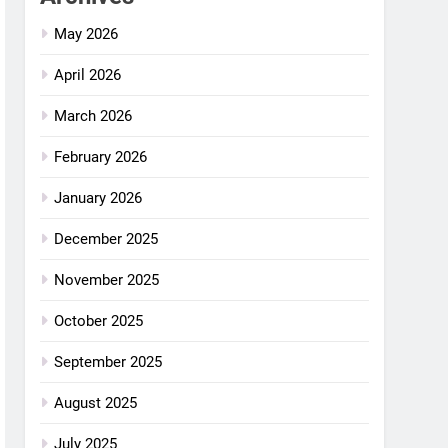
May 2026
April 2026
March 2026
February 2026
January 2026
December 2025
November 2025
October 2025
September 2025
August 2025
July 2025