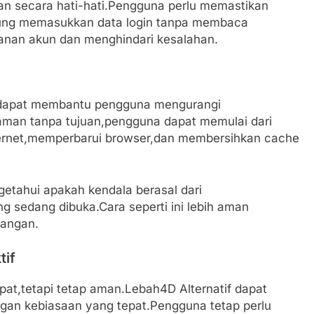
n secara hati-hati.Pengguna perlu memastikan
sung memasukkan data login tanpa membaca
manan akun dan menghindari kesalahan.
k dapat membantu pengguna mengurangi
man tanpa tujuan,pengguna dapat memulai dari
nternet,memperbarui browser,dan membersihkan cache
etahui apakah kendala berasal dari
g sedang dibuka.Cara seperti ini lebih aman
rangan.
if
t,tetapi tetap aman.Lebah4D Alternatif dapat
gan kebiasaan yang tepat.Pengguna tetap perlu