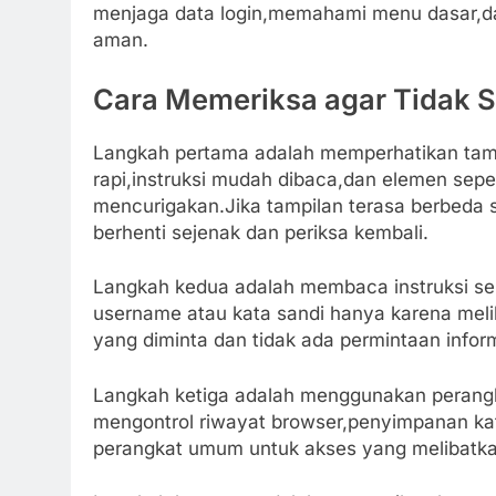
menjaga data login,memahami menu dasar,da
aman.
Cara Memeriksa agar Tidak 
Langkah pertama adalah memperhatikan tampil
rapi,instruksi mudah dibaca,dan elemen sepe
mencurigakan.Jika tampilan terasa berbeda 
berhenti sejenak dan periksa kembali.
Langkah kedua adalah membaca instruksi s
username atau kata sandi hanya karena mel
yang diminta dan tidak ada permintaan infor
Langkah ketiga adalah menggunakan perangk
mengontrol riwayat browser,penyimpanan ka
perangkat umum untuk akses yang melibatkan