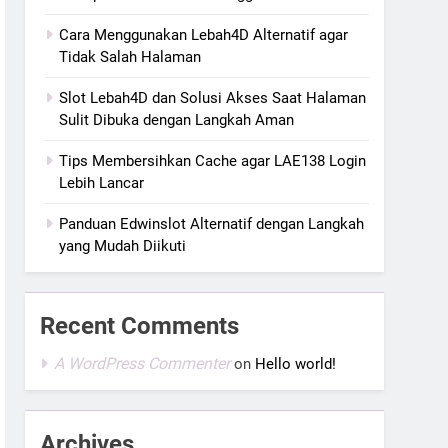
Cara Menggunakan Lebah4D Alternatif agar
Tidak Salah Halaman
Slot Lebah4D dan Solusi Akses Saat Halaman
Sulit Dibuka dengan Langkah Aman
Tips Membersihkan Cache agar LAE138 Login
Lebih Lancar
Panduan Edwinslot Alternatif dengan Langkah
yang Mudah Diikuti
Recent Comments
A WordPress Commenter
on
Hello world!
Archives