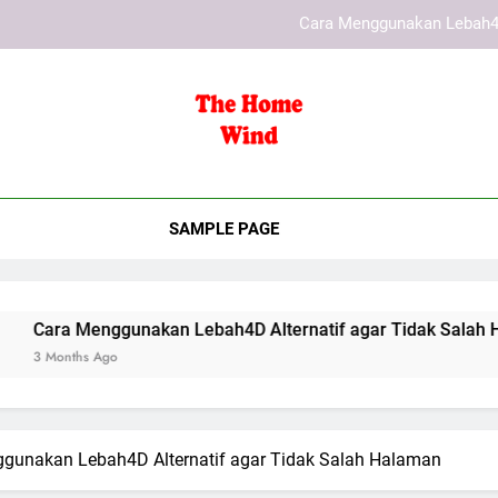
Cara Menggunakan Lebah4D
Slot Lebah4D dan Solusi Akses Saat Hala
Tips Membersihkan C
 Home Wind
Slot Lebah4D dan Pentingnya Memahami Se
nspirasi Dan Tips Dekorasi Rumah Di The Home Wind. Untuk 
Cara Menggunakan Lebah4D
SAMPLE PAGE
Slot Lebah4D dan Solusi Akses Saat Hala
Tips Membersihkan C
nggunakan Lebah4D Alternatif agar Tidak Salah Halaman
Ago
gunakan Lebah4D Alternatif agar Tidak Salah Halaman