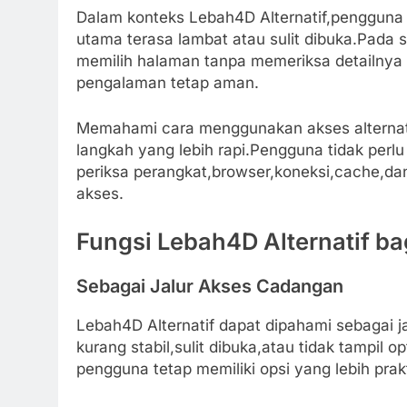
Dalam konteks Lebah4D Alternatif,pengguna
utama terasa lambat atau sulit dibuka.Pada si
memilih halaman tanpa memeriksa detailnya t
pengalaman tetap aman.
Memahami cara menggunakan akses alternat
langkah yang lebih rapi.Pengguna tidak pe
periksa perangkat,browser,koneksi,cache,da
akses.
Fungsi Lebah4D Alternatif b
Sebagai Jalur Akses Cadangan
Lebah4D Alternatif dapat dipahami sebagai j
kurang stabil,sulit dibuka,atau tidak tampil 
pengguna tetap memiliki opsi yang lebih pra