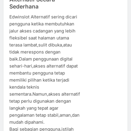
Sederhana
Edwinslot Alternatif sering dicari
pengguna ketika membutuhkan
jalur akses cadangan yang lebih
fleksibel saat halaman utama
terasa lambat,sulit dibuka,atau
tidak merespons dengan
baik.Dalam penggunaan digital
sehari-hari,akses alternatif dapat
membantu pengguna tetap
memiliki pilihan ketika terjadi
kendala teknis
sementara.Namun,akses alternatif
tetap perlu digunakan dengan
langkah yang tepat agar
pengalaman tetap stabil,aman,dan
mudah dipahami.
Bagi sebagian pengguna,istilah