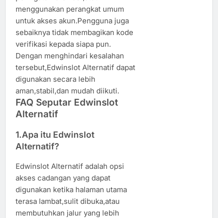
menggunakan perangkat umum
untuk akses akun.Pengguna juga
sebaiknya tidak membagikan kode
verifikasi kepada siapa pun.
Dengan menghindari kesalahan
tersebut,Edwinslot Alternatif dapat
digunakan secara lebih
aman,stabil,dan mudah diikuti.
FAQ Seputar Edwinslot
Alternatif
1.Apa itu Edwinslot
Alternatif?
Edwinslot Alternatif adalah opsi
akses cadangan yang dapat
digunakan ketika halaman utama
terasa lambat,sulit dibuka,atau
membutuhkan jalur yang lebih