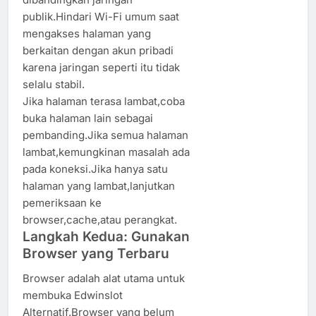
publik.Hindari Wi-Fi umum saat
mengakses halaman yang
berkaitan dengan akun pribadi
karena jaringan seperti itu tidak
selalu stabil.
Jika halaman terasa lambat,coba
buka halaman lain sebagai
pembanding.Jika semua halaman
lambat,kemungkinan masalah ada
pada koneksi.Jika hanya satu
halaman yang lambat,lanjutkan
pemeriksaan ke
browser,cache,atau perangkat.
Langkah Kedua: Gunakan
Browser yang Terbaru
Browser adalah alat utama untuk
membuka Edwinslot
Alternatif.Browser yang belum