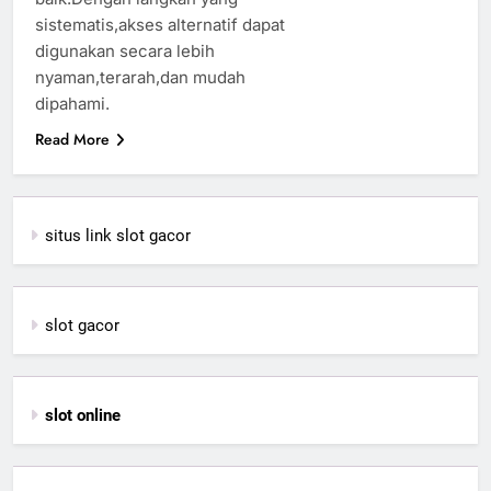
sistematis,akses alternatif dapat
digunakan secara lebih
nyaman,terarah,dan mudah
dipahami.
Read More
situs link slot gacor
slot gacor
slot online