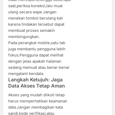
saat,periksa koneksi,lalu muat
ulang secara wajar.Jangan
menekan tombol berulang kali
karena tindakan tersebut dapat
membuat proses semakin
membingungkan.
Pada perangkat mobile,satu tab
juga membantu pengguna lebih
fokus.Pengguna dapat melihat
dengan jelas apakah halaman
sedang memuat atau benar-benar
mengalami kendala.
Langkah Ketujuh: Jaga
Data Akses Tetap Aman
Akses yang mudah diikuti tetap
harus memperhatikan keamanan
data.Jangan membagikan kata
sandi,kode verifikasi,atau