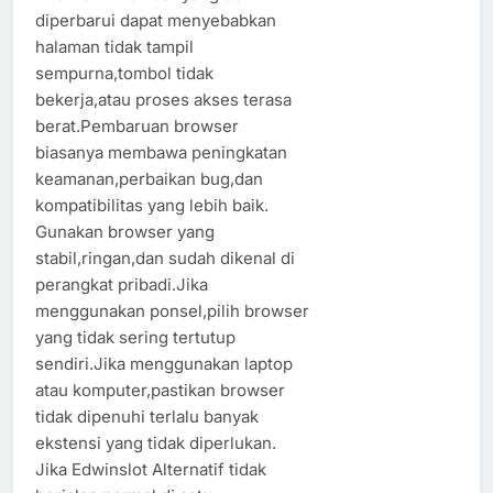
diperbarui dapat menyebabkan
halaman tidak tampil
sempurna,tombol tidak
bekerja,atau proses akses terasa
berat.Pembaruan browser
biasanya membawa peningkatan
keamanan,perbaikan bug,dan
kompatibilitas yang lebih baik.
Gunakan browser yang
stabil,ringan,dan sudah dikenal di
perangkat pribadi.Jika
menggunakan ponsel,pilih browser
yang tidak sering tertutup
sendiri.Jika menggunakan laptop
atau komputer,pastikan browser
tidak dipenuhi terlalu banyak
ekstensi yang tidak diperlukan.
Jika Edwinslot Alternatif tidak