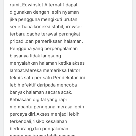
rumit.Edwinslot Alternatif dapat
digunakan dengan lebih nyaman
jika pengguna mengikuti urutan
sederhana:koneksi stabil,browser
terbaru,cache terawat,perangkat
pribadi,dan pemeriksaan halaman.
Pengguna yang berpengalaman
biasanya tidak langsung
menyalahkan halaman ketika akses
lambat.Mereka memeriksa faktor
teknis satu per satu.Pendekatan ini
lebih efektif daripada mencoba
banyak halaman secara acak.
Kebiasaan digital yang rapi
membantu pengguna merasa lebih
percaya diri.Akses menjadi lebih
terkendali,risiko kesalahan
berkurang,dan pengalaman
pengguna terasa lebih nyaman.