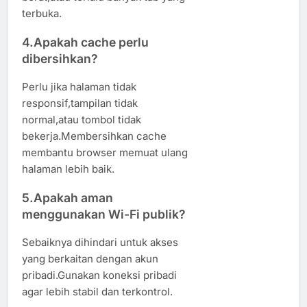
terbuka.
4.Apakah cache perlu
dibersihkan?
Perlu jika halaman tidak
responsif,tampilan tidak
normal,atau tombol tidak
bekerja.Membersihkan cache
membantu browser memuat ulang
halaman lebih baik.
5.Apakah aman
menggunakan Wi-Fi publik?
Sebaiknya dihindari untuk akses
yang berkaitan dengan akun
pribadi.Gunakan koneksi pribadi
agar lebih stabil dan terkontrol.