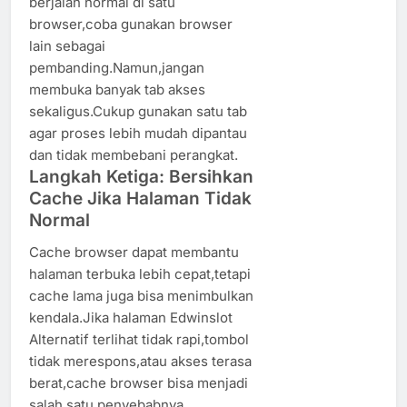
berjalan normal di satu
browser,coba gunakan browser
lain sebagai
pembanding.Namun,jangan
membuka banyak tab akses
sekaligus.Cukup gunakan satu tab
agar proses lebih mudah dipantau
dan tidak membebani perangkat.
Langkah Ketiga: Bersihkan
Cache Jika Halaman Tidak
Normal
Cache browser dapat membantu
halaman terbuka lebih cepat,tetapi
cache lama juga bisa menimbulkan
kendala.Jika halaman Edwinslot
Alternatif terlihat tidak rapi,tombol
tidak merespons,atau akses terasa
berat,cache browser bisa menjadi
salah satu penyebabnya.