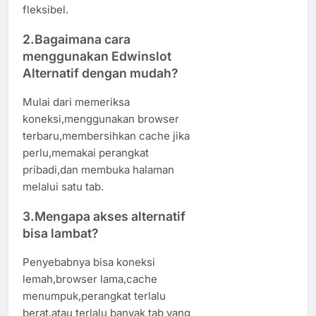
fleksibel.
2.Bagaimana cara
menggunakan Edwinslot
Alternatif dengan mudah?
Mulai dari memeriksa
koneksi,menggunakan browser
terbaru,membersihkan cache jika
perlu,memakai perangkat
pribadi,dan membuka halaman
melalui satu tab.
3.Mengapa akses alternatif
bisa lambat?
Penyebabnya bisa koneksi
lemah,browser lama,cache
menumpuk,perangkat terlalu
berat,atau terlalu banyak tab yang