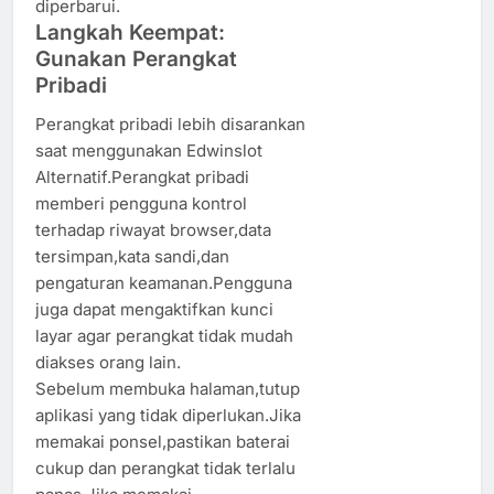
diperbarui.
Langkah Keempat:
Gunakan Perangkat
Pribadi
Perangkat pribadi lebih disarankan
saat menggunakan Edwinslot
Alternatif.Perangkat pribadi
memberi pengguna kontrol
terhadap riwayat browser,data
tersimpan,kata sandi,dan
pengaturan keamanan.Pengguna
juga dapat mengaktifkan kunci
layar agar perangkat tidak mudah
diakses orang lain.
Sebelum membuka halaman,tutup
aplikasi yang tidak diperlukan.Jika
memakai ponsel,pastikan baterai
cukup dan perangkat tidak terlalu