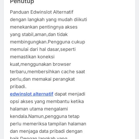
Penutup
Panduan Edwinslot Alternatif
dengan langkah yang mudah diikuti
menekankan pentingnya akses
yang stabil,aman,dan tidak
membingungkan.Pengguna cukup
memulai dari hal dasar,seperti
memastikan koneksi
kuat,menggunakan browser
terbaru,membersihkan cache saat
perlu,dan memakai perangkat
pribadi.
edwinslot alternatif
dapat menjadi
opsi akses yang membantu ketika
halaman utama mengalami
kendala.Namun,pengguna tetap
perlu memeriksa tampilan halaman
dan menjaga data pribadi dengan
baik.Dengan langkah yang