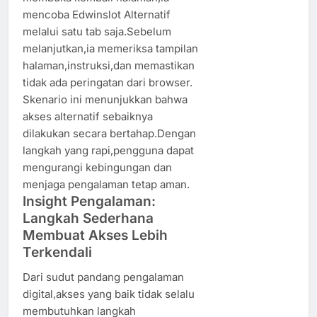
mencoba Edwinslot Alternatif
melalui satu tab saja.Sebelum
melanjutkan,ia memeriksa tampilan
halaman,instruksi,dan memastikan
tidak ada peringatan dari browser.
Skenario ini menunjukkan bahwa
akses alternatif sebaiknya
dilakukan secara bertahap.Dengan
langkah yang rapi,pengguna dapat
mengurangi kebingungan dan
menjaga pengalaman tetap aman.
Insight Pengalaman:
Langkah Sederhana
Membuat Akses Lebih
Terkendali
Dari sudut pandang pengalaman
digital,akses yang baik tidak selalu
membutuhkan langkah