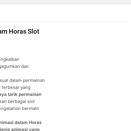
am Horas Slot
ingkatkan
ngagumkan dan
visual dalam permainan
i terbesar yang
aya tarik permainan
an berbagai slot
pengalaman bermain
nimasi dalam Horas
jenis animasi yang