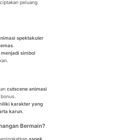
ciptakan peluang
nimasi spektakuler
n emas
.
 menjadi simbol
kan.
kan
cutscene animasi
 bonus.
iliki karakter yang
arta karun
.
nangan Bermain?
 meningkatkan
aspek