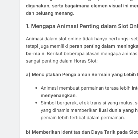
digunakan, serta bagaimana elemen visual ini m
dan peluang menang
.
1.
Mengapa Animasi Penting dalam Slot On
Animasi dalam slot online tidak hanya berfungsi se
tetapi juga memiliki
peran penting dalam meningk
bermain
. Berikut beberapa alasan mengapa animas
sangat penting dalam Horas Slot:
a) Menciptakan Pengalaman Bermain yang Lebih 
Animasi membuat permainan terasa lebih
in
menyenangkan
.
Simbol bergerak, efek transisi yang mulus, s
yang dinamis memberikan
ilusi dunia yang 
pemain lebih terlibat dalam permainan.
b) Memberikan Identitas dan Daya Tarik pada Slot