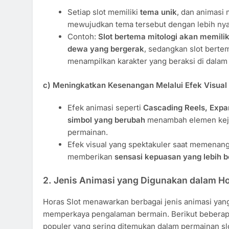
Setiap slot memiliki
tema unik
, dan animasi
mewujudkan tema tersebut dengan lebih nya
Contoh:
Slot bertema mitologi akan memili
dewa yang bergerak
, sedangkan slot berte
menampilkan karakter yang beraksi di dalam
c) Meningkatkan Kesenangan Melalui Efek Visual
Efek animasi seperti
Cascading Reels, Expan
simbol yang berubah
menambah elemen kej
permainan.
Efek visual yang spektakuler saat memenang
memberikan
sensasi kepuasan yang lebih b
2.
Jenis Animasi yang Digunakan dalam Ho
Horas Slot menawarkan berbagai jenis animasi yan
memperkaya pengalaman bermain. Berikut beberapa
populer yang sering ditemukan dalam permainan sl