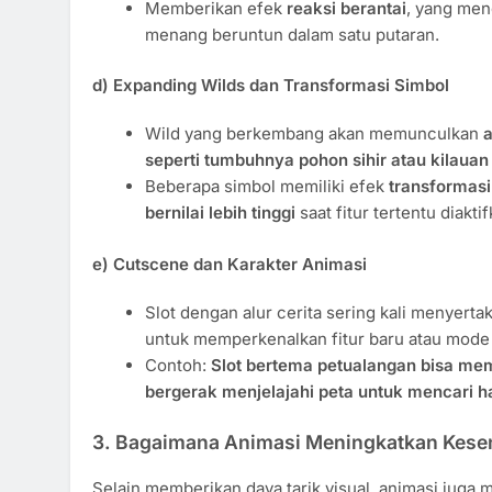
Memberikan efek
reaksi berantai
, yang men
menang beruntun dalam satu putaran.
d) Expanding Wilds dan Transformasi Simbol
Wild yang berkembang akan memunculkan
a
seperti tumbuhnya pohon sihir atau kilaua
Beberapa simbol memiliki efek
transformasi
bernilai lebih tinggi
saat fitur tertentu diaktif
e) Cutscene dan Karakter Animasi
Slot dengan alur cerita sering kali menyerta
untuk memperkenalkan fitur baru atau mode
Contoh:
Slot bertema petualangan bisa mem
bergerak menjelajahi peta untuk mencari h
3.
Bagaimana Animasi Meningkatkan Kese
Selain memberikan daya tarik visual, animasi juga