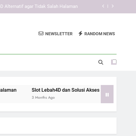
 Alternatif agar Tidak Salah Halaman
man Sulit Dibuka dengan Langkah Aman
ache agar LAE138 Login Lebih Lancar
NEWSLETTER
RANDOM NEWS
tiap Menu Sebelum Menggunakan Akun
Hunian Yang Nyaman Dan Indah.
 Alternatif agar Tidak Salah Halaman
man Sulit Dibuka dengan Langkah Aman
ache agar LAE138 Login Lebih Lancar
Slot Lebah4D dan Solusi Akses Saat Halaman Sulit Dibuka
3 Months Ago