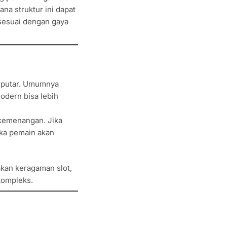
ana struktur ini dapat
sesuai dengan gaya
erputar. Umumnya
 modern bisa lebih
kemenangan. Jika
aka pemain akan
akan keragaman slot,
kompleks.