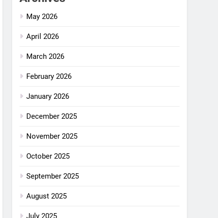
May 2026
April 2026
March 2026
February 2026
January 2026
December 2025
November 2025
October 2025
September 2025
August 2025
July 2025