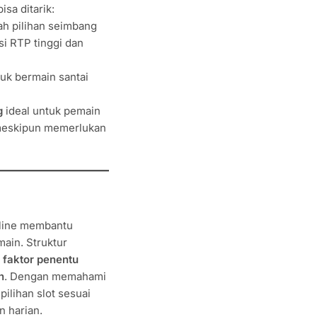
sa ditarik:
ah pilihan seimbang
i RTP tinggi dan
uk bermain santai
g
ideal untuk pemain
meskipun memerlukan
yline membantu
ain. Struktur
n
faktor penentu
n
. Dengan memahami
ilihan slot sesuai
n harian.