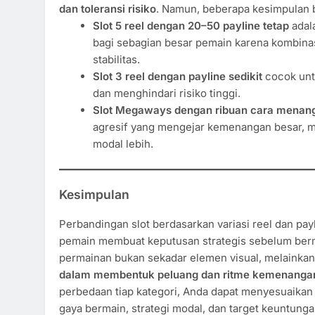
dan toleransi risiko
. Namun, beberapa kesimpulan bi
Slot 5 reel dengan 20–50 payline tetap
adal
bagi sebagian besar pemain karena kombinas
stabilitas.
Slot 3 reel dengan payline sedikit
cocok unt
dan menghindari risiko tinggi.
Slot Megaways dengan ribuan cara menan
agresif yang mengejar kemenangan besar, 
modal lebih.
Kesimpulan
Perbandingan slot berdasarkan variasi reel dan pa
pemain membuat keputusan strategis sebelum berm
permainan bukan sekadar elemen visual, melainka
dalam membentuk peluang dan ritme kemenanga
perbedaan tiap kategori, Anda dapat menyesuaikan p
gaya bermain, strategi modal, dan target keuntunga