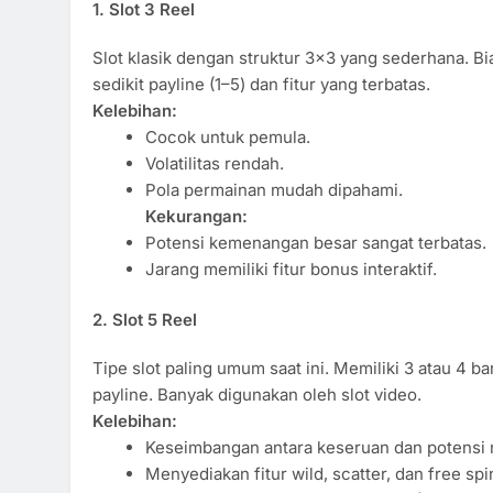
1.
Slot 3 Reel
Slot klasik dengan struktur 3×3 yang sederhana. B
sedikit payline (1–5) dan fitur yang terbatas.
Kelebihan:
Cocok untuk pemula.
Volatilitas rendah.
Pola permainan mudah dipahami.
Kekurangan:
Potensi kemenangan besar sangat terbatas.
Jarang memiliki fitur bonus interaktif.
2.
Slot 5 Reel
Tipe slot paling umum saat ini. Memiliki 3 atau 4 b
payline. Banyak digunakan oleh slot video.
Kelebihan:
Keseimbangan antara keseruan dan potensi
Menyediakan fitur wild, scatter, dan free spi