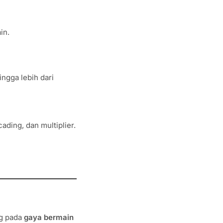
in.
ngga lebih dari
ading, dan multiplier.
ng pada
gaya bermain