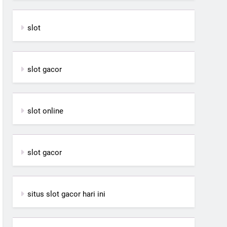
slot
slot gacor
slot online
slot gacor
situs slot gacor hari ini