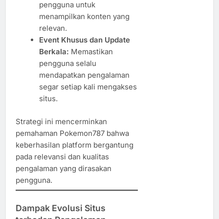
pengguna untuk
menampilkan konten yang
relevan.
Event Khusus dan Update
Berkala:
Memastikan
pengguna selalu
mendapatkan pengalaman
segar setiap kali mengakses
situs.
Strategi ini mencerminkan
pemahaman Pokemon787 bahwa
keberhasilan platform bergantung
pada relevansi dan kualitas
pengalaman yang dirasakan
pengguna.
Dampak Evolusi Situs