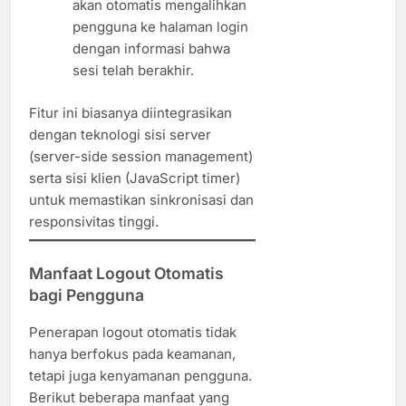
akan otomatis mengalihkan
pengguna ke halaman login
dengan informasi bahwa
sesi telah berakhir.
Fitur ini biasanya diintegrasikan
dengan teknologi sisi server
(server-side session management)
serta sisi klien (JavaScript timer)
untuk memastikan sinkronisasi dan
responsivitas tinggi.
Manfaat Logout Otomatis
bagi Pengguna
Penerapan logout otomatis tidak
hanya berfokus pada keamanan,
tetapi juga kenyamanan pengguna.
Berikut beberapa manfaat yang