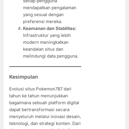
setiap pengguna
mendapatkan pengalaman
yang sesuai dengan
preferensi mereka.
Keamanan dan Stabilitas:
Infrastruktur yang lebih
modern meningkatkan
keandalan situs dan
melindungi data pengguna.
Kesimpulan
Evolusi situs Pokemon787 dari
tahun ke tahun menunjukkan
bagaimana sebuah platform digital
dapat bertransformasi secara
menyeluruh melalui inovasi desain,
teknologi, dan strategi konten. Dari