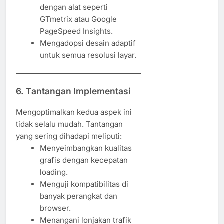
dengan alat seperti
GTmetrix atau Google
PageSpeed Insights.
Mengadopsi desain adaptif
untuk semua resolusi layar.
6. Tantangan Implementasi
Mengoptimalkan kedua aspek ini
tidak selalu mudah. Tantangan
yang sering dihadapi meliputi:
Menyeimbangkan kualitas
grafis dengan kecepatan
loading.
Menguji kompatibilitas di
banyak perangkat dan
browser.
Menangani lonjakan trafik