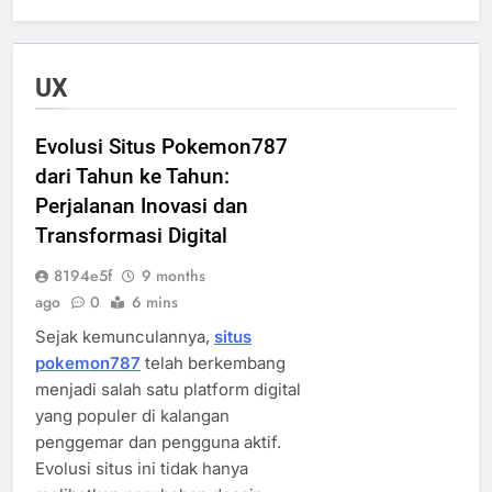
UX
Evolusi Situs Pokemon787
dari Tahun ke Tahun:
Perjalanan Inovasi dan
Transformasi Digital
8194e5f
9 months
ago
0
6 mins
Sejak kemunculannya,
situs
pokemon787
telah berkembang
menjadi salah satu platform digital
yang populer di kalangan
penggemar dan pengguna aktif.
Evolusi situs ini tidak hanya