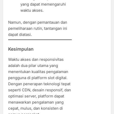
yang dapat memengaruhi
waktu akses.
Namun, dengan pemantauan dan
pemeliharaan rutin, tantangan ini
dapat diatasi.
Kesimpulan
Waktu akses dan responsivitas
adalah dua pilar utama yang
menentukan kualitas pengalaman
pengguna di platform slot digital.
Dengan penerapan teknologi tepat
seperti CDN, desain responsif, dan
optimasi server, platform dapat
menawarkan pengalaman yang
cepat, mulus, dan konsisten di