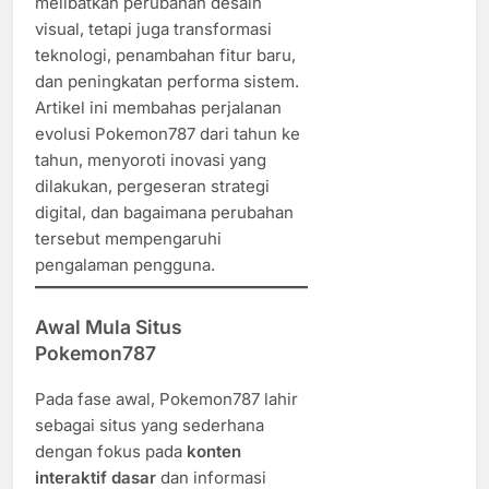
melibatkan perubahan desain
visual, tetapi juga transformasi
teknologi, penambahan fitur baru,
dan peningkatan performa sistem.
Artikel ini membahas perjalanan
evolusi Pokemon787 dari tahun ke
tahun, menyoroti inovasi yang
dilakukan, pergeseran strategi
digital, dan bagaimana perubahan
tersebut mempengaruhi
pengalaman pengguna.
Awal Mula Situs
Pokemon787
Pada fase awal, Pokemon787 lahir
sebagai situs yang sederhana
dengan fokus pada
konten
interaktif dasar
dan informasi