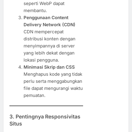
seperti WebP dapat
membantu.
Penggunaan Content
Delivery Network (CDN)
CDN mempercepat
distribusi konten dengan
menyimpannya di server
yang lebih dekat dengan
lokasi pengguna.
Minimasi Skrip dan CSS
Menghapus kode yang tidak
perlu serta menggabungkan
file dapat mengurangi waktu
pemuatan.
3. Pentingnya Responsivitas
Situs