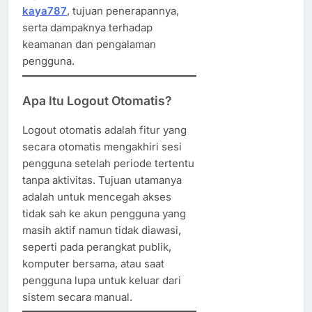
kaya787
, tujuan penerapannya,
serta dampaknya terhadap
keamanan dan pengalaman
pengguna.
Apa Itu Logout Otomatis?
Logout otomatis adalah fitur yang
secara otomatis mengakhiri sesi
pengguna setelah periode tertentu
tanpa aktivitas. Tujuan utamanya
adalah untuk mencegah akses
tidak sah ke akun pengguna yang
masih aktif namun tidak diawasi,
seperti pada perangkat publik,
komputer bersama, atau saat
pengguna lupa untuk keluar dari
sistem secara manual.