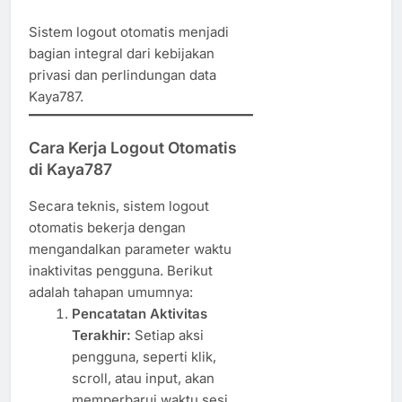
Sistem logout otomatis menjadi
bagian integral dari kebijakan
privasi dan perlindungan data
Kaya787.
Cara Kerja Logout Otomatis
di Kaya787
Secara teknis, sistem logout
otomatis bekerja dengan
mengandalkan parameter waktu
inaktivitas pengguna. Berikut
adalah tahapan umumnya:
Pencatatan Aktivitas
Terakhir:
Setiap aksi
pengguna, seperti klik,
scroll, atau input, akan
memperbarui waktu sesi