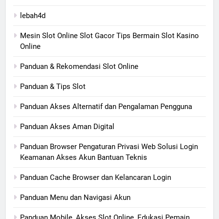
lebah4d
Mesin Slot Online Slot Gacor Tips Bermain Slot Kasino
Online
Panduan & Rekomendasi Slot Online
Panduan & Tips Slot
Panduan Akses Alternatif dan Pengalaman Pengguna
Panduan Akses Aman Digital
Panduan Browser Pengaturan Privasi Web Solusi Login
Keamanan Akses Akun Bantuan Teknis
Panduan Cache Browser dan Kelancaran Login
Panduan Menu dan Navigasi Akun
Panduan Mobile, Akses Slot Online, Edukasi Pemain,