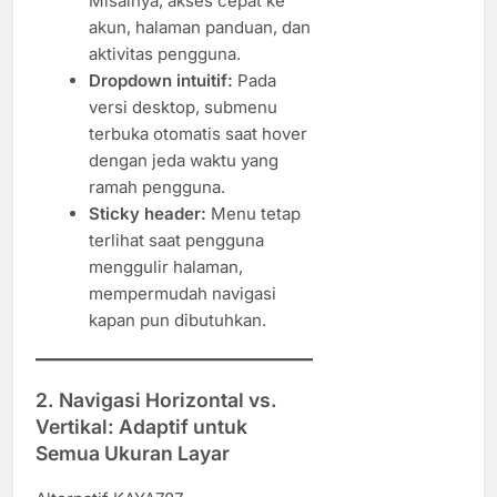
Misalnya, akses cepat ke
akun, halaman panduan, dan
aktivitas pengguna.
Dropdown intuitif:
Pada
versi desktop, submenu
terbuka otomatis saat hover
dengan jeda waktu yang
ramah pengguna.
Sticky header:
Menu tetap
terlihat saat pengguna
menggulir halaman,
mempermudah navigasi
kapan pun dibutuhkan.
2. Navigasi Horizontal vs.
Vertikal: Adaptif untuk
Semua Ukuran Layar