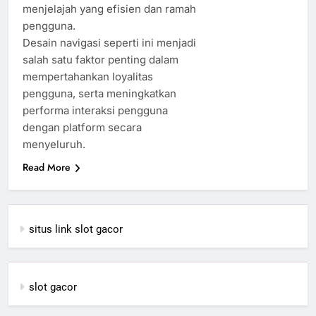
menjelajah yang efisien dan ramah
pengguna.
Desain navigasi seperti ini menjadi
salah satu faktor penting dalam
mempertahankan loyalitas
pengguna, serta meningkatkan
performa interaksi pengguna
dengan platform secara
menyeluruh.
Read More
situs link slot gacor
slot gacor