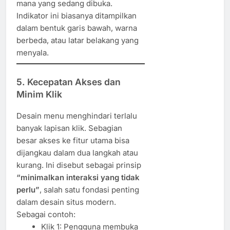
mana yang sedang dibuka.
Indikator ini biasanya ditampilkan
dalam bentuk garis bawah, warna
berbeda, atau latar belakang yang
menyala.
5. Kecepatan Akses dan
Minim Klik
Desain menu menghindari terlalu
banyak lapisan klik. Sebagian
besar akses ke fitur utama bisa
dijangkau dalam dua langkah atau
kurang. Ini disebut sebagai prinsip
“minimalkan interaksi yang tidak
perlu”
, salah satu fondasi penting
dalam desain situs modern.
Sebagai contoh:
Klik 1: Pengguna membuka