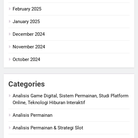
February 2025
January 2025
December 2024
November 2024
October 2024
Categories
Analisis Game Digital, Sistem Permainan, Studi Platform
Online, Teknologi Hiburan Interaktif
Analisis Permainan
Analisis Permainan & Strategi Slot