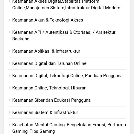
Keamanan Akses Digital,Stabilitas Platform
Online,Manajemen Sistem,Infrastruktur Digital Modern
Keamanan Akun & Teknologi Akses
Keamanan API / Autentikasi & Otorisasi / Arsitektur
Backend
Keamanan Aplikasi & Infrastruktur
Keamanan Digital dan Taruhan Online
Keamanan Digital, Teknologi Online, Panduan Pengguna
Keamanan Online, Teknologi, Hiburan
Keamanan Siber dan Edukasi Pengguna
Keamanan Sistem & Infrastruktur
Kesehatan Mental Gaming, Pengelolaan Emosi, Performa
Gaming, Tips Gaming