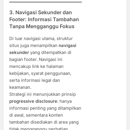
3. Navigasi Sekunder dan
Footer: Informasi Tambahan
Tanpa Mengganggu Fokus
Di luar navigasi utama, struktur
situs juga menampilkan
navigasi
sekunder
yang ditempatkan di
bagian footer. Navigasi ini
mencakup link ke halaman
kebijakan, syarat penggunaan,
serta informasi legal dan
keamanan.
Strategi ini menunjukkan prinsip
progressive disclosure
: hanya
informasi penting yang ditampilkan
di awal, sementara konten
tambahan disediakan di area yang
tidak mengganggu perhatian