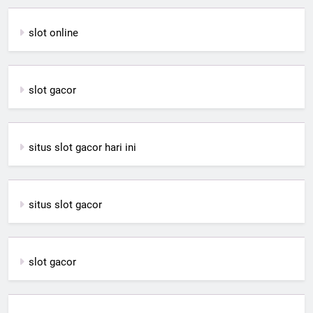
slot online
slot gacor
situs slot gacor hari ini
situs slot gacor
slot gacor