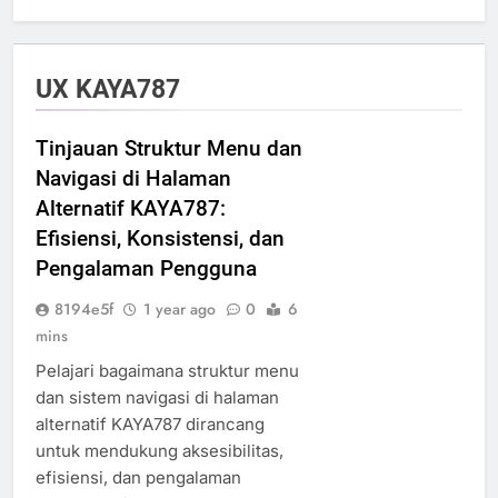
UX KAYA787
Tinjauan Struktur Menu dan
Navigasi di Halaman
Alternatif KAYA787:
Efisiensi, Konsistensi, dan
Pengalaman Pengguna
8194e5f
1 year ago
0
6
mins
Pelajari bagaimana struktur menu
dan sistem navigasi di halaman
alternatif KAYA787 dirancang
untuk mendukung aksesibilitas,
efisiensi, dan pengalaman