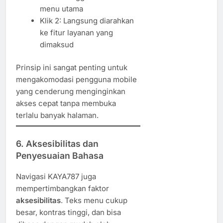
menu utama
Klik 2: Langsung diarahkan
ke fitur layanan yang
dimaksud
Prinsip ini sangat penting untuk
mengakomodasi pengguna mobile
yang cenderung menginginkan
akses cepat tanpa membuka
terlalu banyak halaman.
6. Aksesibilitas dan
Penyesuaian Bahasa
Navigasi KAYA787 juga
mempertimbangkan faktor
aksesibilitas
. Teks menu cukup
besar, kontras tinggi, dan bisa