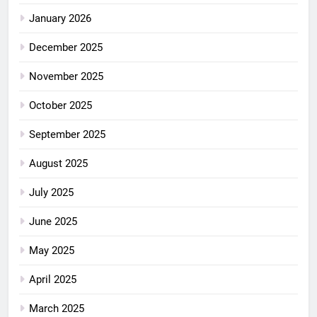
January 2026
December 2025
November 2025
October 2025
September 2025
August 2025
July 2025
June 2025
May 2025
April 2025
March 2025