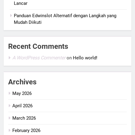
Lancar
Panduan Edwinslot Alternatif dengan Langkah yang
Mudah Diikuti
Recent Comments
A WordPress Commenter
on
Hello world!
Archives
May 2026
April 2026
March 2026
February 2026