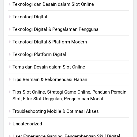
Teknologi dan Desain dalam Slot Online
Teknologi Digital
Teknologi Digital & Pengalaman Pengguna
Teknologi Digital & Platform Modern
Teknologi Platform Digital
Tema dan Desain dalam Slot Online
Tips Bermain & Rekomendasi Harian
Tips Slot Online, Strategi Game Online, Panduan Pemain
Slot, Fitur Slot Unggulan, Pengelolaan Modal
Troubleshooting Mobile & Optimasi Akses
Uncategorized
User Experience Gaming, Pengembangan Skill Digital,