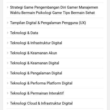
Strategi Game Pengembangan Diri Gamer Manajemen
Waktu Bermain Psikologi Game Tips Bermain Sehat
Tampilan Digital & Pengalaman Pengguna (UX)
Teknologi & Data
Teknologi & Infrastruktur Digital
Teknologi & Keamanan Akun
Teknologi & Keamanan Digital
Teknologi & Pengalaman Digital
Teknologi & Performa Platform Digital
Teknologi & Permainan Interaktif
Teknologi Cloud & Infrastruktur Digital