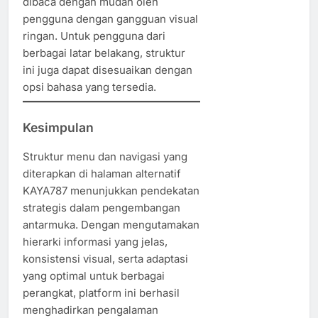
dibaca dengan mudah oleh
pengguna dengan gangguan visual
ringan. Untuk pengguna dari
berbagai latar belakang, struktur
ini juga dapat disesuaikan dengan
opsi bahasa yang tersedia.
Kesimpulan
Struktur menu dan navigasi yang
diterapkan di halaman alternatif
KAYA787 menunjukkan pendekatan
strategis dalam pengembangan
antarmuka. Dengan mengutamakan
hierarki informasi yang jelas,
konsistensi visual, serta adaptasi
yang optimal untuk berbagai
perangkat, platform ini berhasil
menghadirkan pengalaman