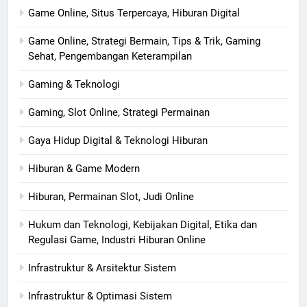
Game Online, Situs Terpercaya, Hiburan Digital
Game Online, Strategi Bermain, Tips & Trik, Gaming
Sehat, Pengembangan Keterampilan
Gaming & Teknologi
Gaming, Slot Online, Strategi Permainan
Gaya Hidup Digital & Teknologi Hiburan
Hiburan & Game Modern
Hiburan, Permainan Slot, Judi Online
Hukum dan Teknologi, Kebijakan Digital, Etika dan
Regulasi Game, Industri Hiburan Online
Infrastruktur & Arsitektur Sistem
Infrastruktur & Optimasi Sistem