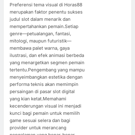
Preferensi tema visual di Horas88
merupakan faktor penentu sukses
judul slot dalam menarik dan
mempertahankan pemain.Setiap
genre—petualangan, fantasi,
mitologi, maupun futuristik—
membawa palet warna, gaya
ilustrasi, dan efek animasi berbeda
yang menargetkan segmen pemain
tertentu.Pengembang yang mampu
menyeimbangkan estetika dengan
performa teknis akan memimpin
persaingan di pasar slot digital
yang kian ketat.Memahami
kecenderungan visual ini menjadi
kunci bagi pemain untuk memilih
game sesuai selera dan bagi
provider untuk merancang
pengalaman yang benar-benar