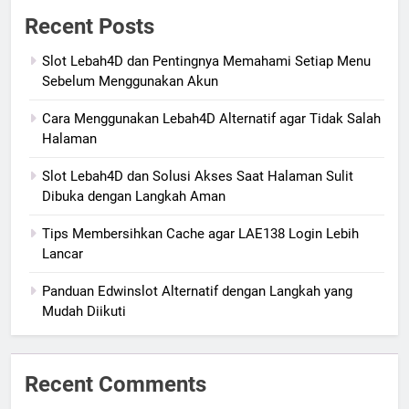
Recent Posts
Slot Lebah4D dan Pentingnya Memahami Setiap Menu
Sebelum Menggunakan Akun
Cara Menggunakan Lebah4D Alternatif agar Tidak Salah
Halaman
Slot Lebah4D dan Solusi Akses Saat Halaman Sulit
Dibuka dengan Langkah Aman
Tips Membersihkan Cache agar LAE138 Login Lebih
Lancar
Panduan Edwinslot Alternatif dengan Langkah yang
Mudah Diikuti
Recent Comments