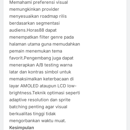
Memahami preferensi visual
memungkinkan provider
menyesuaikan roadmap rilis
berdasarkan segmentasi
audiens.Horas88 dapat
menempatkan filter genre pada
halaman utama guna memudahkan
pemain menemukan tema
favorit.Pengembang juga dapat
menerapkan A/B testing warna
latar dan kontras simbol untuk
memaksimalkan keterbacaan di
layar AMOLED ataupun LCD low-
brightness.Teknik optimasi seperti
adaptive resolution dan sprite
batching penting agar visual
berkualitas tinggi tidak
mengorbankan waktu muat.
Kesimpulan