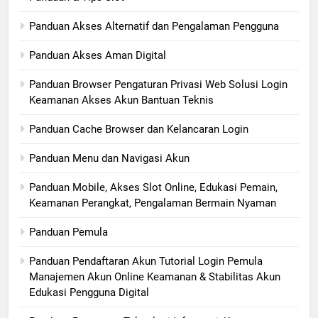
Panduan Akses Alternatif dan Pengalaman Pengguna
Panduan Akses Aman Digital
Panduan Browser Pengaturan Privasi Web Solusi Login
Keamanan Akses Akun Bantuan Teknis
Panduan Cache Browser dan Kelancaran Login
Panduan Menu dan Navigasi Akun
Panduan Mobile, Akses Slot Online, Edukasi Pemain,
Keamanan Perangkat, Pengalaman Bermain Nyaman
Panduan Pemula
Panduan Pendaftaran Akun Tutorial Login Pemula
Manajemen Akun Online Keamanan & Stabilitas Akun
Edukasi Pengguna Digital