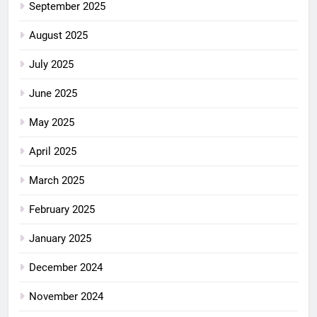
September 2025
August 2025
July 2025
June 2025
May 2025
April 2025
March 2025
February 2025
January 2025
December 2024
November 2024