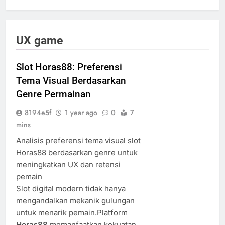
UX game
Slot Horas88: Preferensi
Tema Visual Berdasarkan
Genre Permainan
8194e5f
1 year ago
0
7
mins
Analisis preferensi tema visual slot
Horas88 berdasarkan genre untuk
meningkatkan UX dan retensi
pemain
Slot digital modern tidak hanya
mengandalkan mekanik gulungan
untuk menarik pemain.Platform
Horas88
memanfaatkan kekuatan