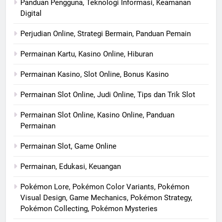
Panduan Pengguna, Teknologi Informasi, Keamanan
Digital
Perjudian Online, Strategi Bermain, Panduan Pemain
Permainan Kartu, Kasino Online, Hiburan
Permainan Kasino, Slot Online, Bonus Kasino
Permainan Slot Online, Judi Online, Tips dan Trik Slot
Permainan Slot Online, Kasino Online, Panduan
Permainan
Permainan Slot, Game Online
Permainan, Edukasi, Keuangan
Pokémon Lore, Pokémon Color Variants, Pokémon
Visual Design, Game Mechanics, Pokémon Strategy,
Pokémon Collecting, Pokémon Mysteries