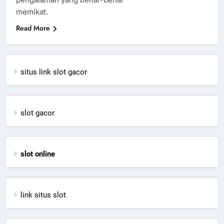
memikat.
Read More
situs link slot gacor
slot gacor
slot online
link situs slot