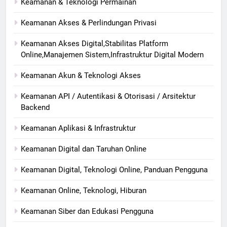
Keamanan & Teknologi Permainan
Keamanan Akses & Perlindungan Privasi
Keamanan Akses Digital,Stabilitas Platform
Online,Manajemen Sistem,Infrastruktur Digital Modern
Keamanan Akun & Teknologi Akses
Keamanan API / Autentikasi & Otorisasi / Arsitektur
Backend
Keamanan Aplikasi & Infrastruktur
Keamanan Digital dan Taruhan Online
Keamanan Digital, Teknologi Online, Panduan Pengguna
Keamanan Online, Teknologi, Hiburan
Keamanan Siber dan Edukasi Pengguna