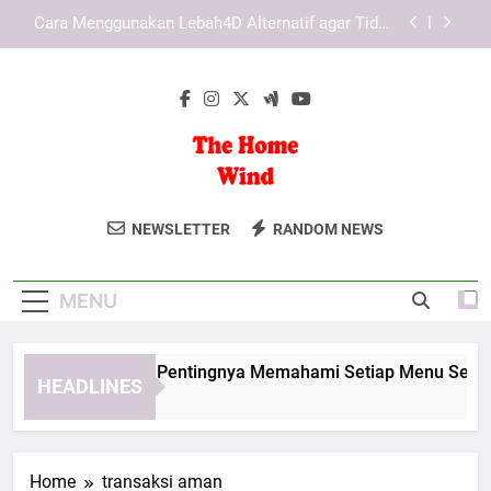
Skip
Slot Lebah4D dan Solusi Akses Saat Halaman
to
Sulit Dibuka dengan Langkah Aman
content
Tips Membersihkan Cache agar LAE138 Login
Lebih Lancar
Slot Lebah4D dan Pentingnya Memahami Setiap
Menu Sebelum Menggunakan Akun
Cara Menggunakan Lebah4D Alternatif agar Tidak
Salah Halaman
The Home Wind
Temukan Inspirasi Dan Tips Dekorasi
Slot Lebah4D dan Solusi Akses Saat Halaman
NEWSLETTER
RANDOM NEWS
Sulit Dibuka dengan Langkah Aman
Rumah Di The Home Wind. Untuk
Tips Membersihkan Cache agar LAE138 Login
Hunian Yang Nyaman Dan Indah.
Lebih Lancar
MENU
ot Lebah4D dan Pentingnya Memahami Setiap Menu Sebelu
HEADLINES
Months Ago
Home
transaksi aman