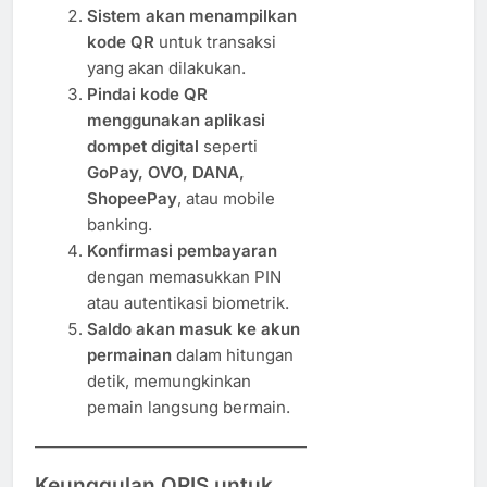
Sistem akan menampilkan
kode QR
untuk transaksi
yang akan dilakukan.
Pindai kode QR
menggunakan aplikasi
dompet digital
seperti
GoPay, OVO, DANA,
ShopeePay
, atau mobile
banking.
Konfirmasi pembayaran
dengan memasukkan PIN
atau autentikasi biometrik.
Saldo akan masuk ke akun
permainan
dalam hitungan
detik, memungkinkan
pemain langsung bermain.
Keunggulan QRIS untuk