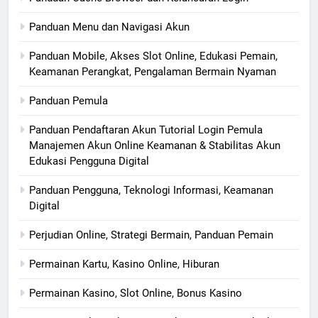
Panduan Menu dan Navigasi Akun
Panduan Mobile, Akses Slot Online, Edukasi Pemain,
Keamanan Perangkat, Pengalaman Bermain Nyaman
Panduan Pemula
Panduan Pendaftaran Akun Tutorial Login Pemula
Manajemen Akun Online Keamanan & Stabilitas Akun
Edukasi Pengguna Digital
Panduan Pengguna, Teknologi Informasi, Keamanan
Digital
Perjudian Online, Strategi Bermain, Panduan Pemain
Permainan Kartu, Kasino Online, Hiburan
Permainan Kasino, Slot Online, Bonus Kasino