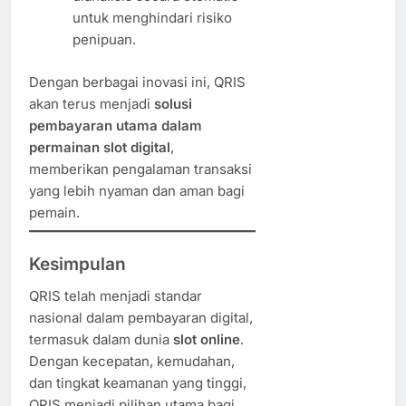
untuk menghindari risiko
penipuan.
Dengan berbagai inovasi ini, QRIS
akan terus menjadi
solusi
pembayaran utama dalam
permainan slot digital
,
memberikan pengalaman transaksi
yang lebih nyaman dan aman bagi
pemain.
Kesimpulan
QRIS telah menjadi standar
nasional dalam pembayaran digital,
termasuk dalam dunia
slot online
.
Dengan kecepatan, kemudahan,
dan tingkat keamanan yang tinggi,
QRIS menjadi pilihan utama bagi