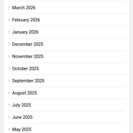
March 2026
February 2026
January 2026
December 2025
November 2025
October 2025
September 2025
August 2025
July 2025
June 2025
May 2025