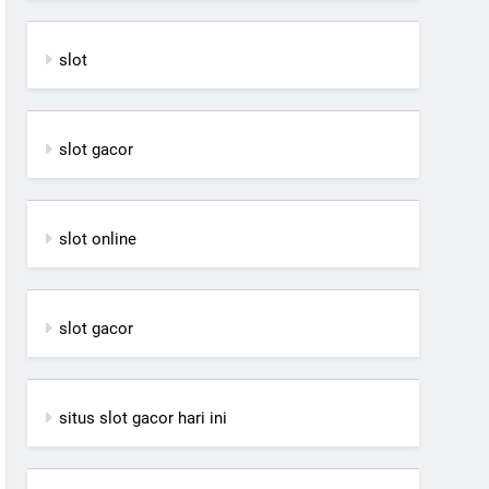
slot
slot gacor
slot online
slot gacor
situs slot gacor hari ini