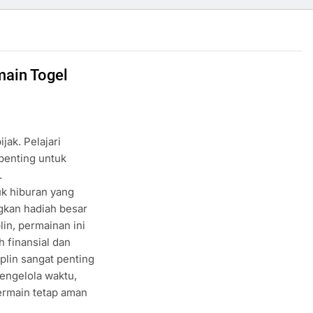
main Togel
jak. Pelajari
penting untuk
.
uk hiburan yang
kan hadiah besar
lin, permainan ini
 finansial dan
plin sangat penting
engelola waktu,
ermain tetap aman