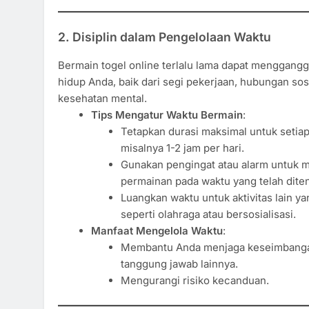
2. Disiplin dalam Pengelolaan Waktu
Bermain togel online terlalu lama dapat menggan
hidup Anda, baik dari segi pekerjaan, hubungan so
kesehatan mental.
Tips Mengatur Waktu Bermain
:
Tetapkan durasi maksimal untuk setiap
misalnya 1-2 jam per hari.
Gunakan pengingat atau alarm untuk 
permainan pada waktu yang telah dite
Luangkan waktu untuk aktivitas lain y
seperti olahraga atau bersosialisasi.
Manfaat Mengelola Waktu
:
Membantu Anda menjaga keseimbangan
tanggung jawab lainnya.
Mengurangi risiko kecanduan.