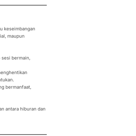
ggu keseimbangan
sial, maupun
 sesi bermain,
menghentikan
ntukan.
ang bermanfaat,
 antara hiburan dan