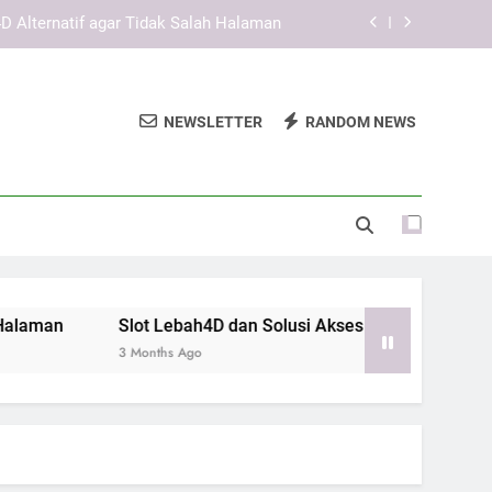
 Alternatif agar Tidak Salah Halaman
man Sulit Dibuka dengan Langkah Aman
ache agar LAE138 Login Lebih Lancar
NEWSLETTER
RANDOM NEWS
tiap Menu Sebelum Menggunakan Akun
Hunian Yang Nyaman Dan Indah.
 Alternatif agar Tidak Salah Halaman
man Sulit Dibuka dengan Langkah Aman
ache agar LAE138 Login Lebih Lancar
Slot Lebah4D dan Solusi Akses Saat Halaman Sulit Dibuk
3 Months Ago