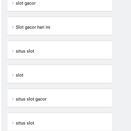
slot gacor
Slot gacor hari ini
situs slot
slot
situs slot gacor
situs slot