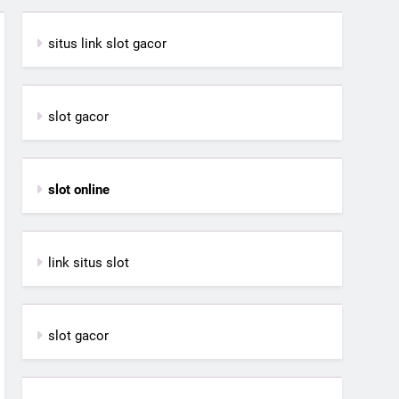
situs link slot gacor
slot gacor
slot online
link situs slot
slot gacor