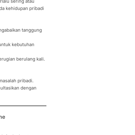
rlalu sering atau
da kehidupan pribadi
ngabaikan tanggung
untuk kebutuhan
ugian berulang kali.
masalah pribadi.
sultasikan dengan
ne