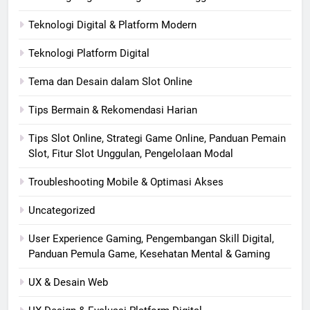
Teknologi Digital & Platform Modern
Teknologi Platform Digital
Tema dan Desain dalam Slot Online
Tips Bermain & Rekomendasi Harian
Tips Slot Online, Strategi Game Online, Panduan Pemain
Slot, Fitur Slot Unggulan, Pengelolaan Modal
Troubleshooting Mobile & Optimasi Akses
Uncategorized
User Experience Gaming, Pengembangan Skill Digital,
Panduan Pemula Game, Kesehatan Mental & Gaming
UX & Desain Web