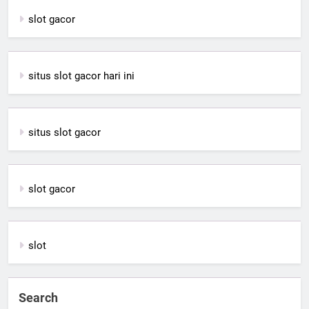
slot gacor
situs slot gacor hari ini
situs slot gacor
slot gacor
slot
Search