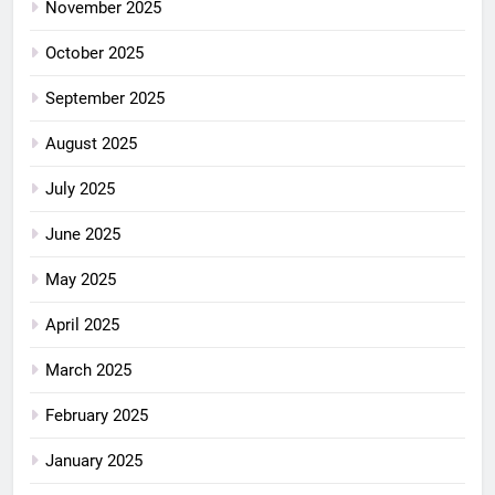
November 2025
October 2025
September 2025
August 2025
July 2025
June 2025
May 2025
April 2025
March 2025
February 2025
January 2025