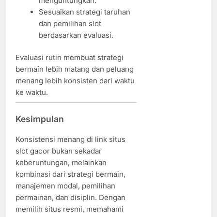
menguntungkan.
Sesuaikan strategi taruhan
dan pemilihan slot
berdasarkan evaluasi.
Evaluasi rutin membuat strategi
bermain lebih matang dan peluang
menang lebih konsisten dari waktu
ke waktu.
Kesimpulan
Konsistensi menang di link situs
slot gacor bukan sekadar
keberuntungan, melainkan
kombinasi dari strategi bermain,
manajemen modal, pemilihan
permainan, dan disiplin. Dengan
memilih situs resmi, memahami