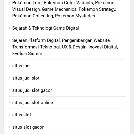
Pokémon Lore, Pokémon Color Variants, Pokémon
Visual Design, Game Mechanics, Pokémon Strategy,
Pokémon Collecting, Pokémon Mysteries
Sejarah & Teknologi Game Digital
Sejarah Platform Digital, Pengembangan Website,
Transformasi Teknologi, UX & Desain, Inovasi Digital,
Evolusi Sistem
situs judi
situs judi slot
situs judi slot gacor
situs judi slot online
situs slot
situs slot gacor