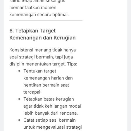
saldo tetap aman sekaligus
memanfaatkan momen
kemenangan secara optimal.
6. Tetapkan Target
Kemenangan dan Kerugian
Konsistensi menang tidak hanya
soal strategi bermain, tapi juga
disiplin menentukan target. Tips:
Tentukan target
kemenangan harian dan
hentikan bermain saat
tercapai.
Tetapkan batas kerugian
agar tidak kehilangan modal
lebih banyak dari rencana.
Catat setiap sesi bermain
untuk mengevaluasi strategi