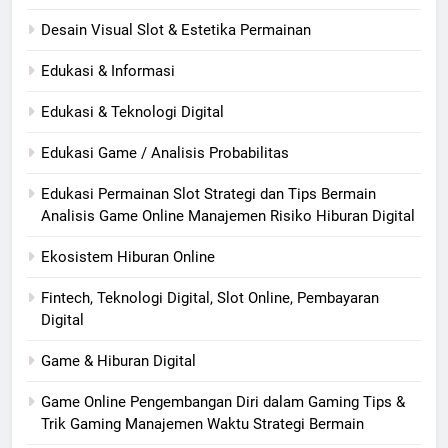
Desain Visual Slot & Estetika Permainan
Edukasi & Informasi
Edukasi & Teknologi Digital
Edukasi Game / Analisis Probabilitas
Edukasi Permainan Slot Strategi dan Tips Bermain
Analisis Game Online Manajemen Risiko Hiburan Digital
Ekosistem Hiburan Online
Fintech, Teknologi Digital, Slot Online, Pembayaran
Digital
Game & Hiburan Digital
Game Online Pengembangan Diri dalam Gaming Tips &
Trik Gaming Manajemen Waktu Strategi Bermain