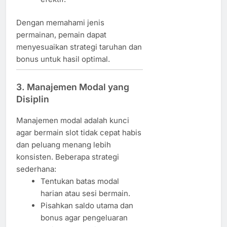
Dengan memahami jenis
permainan, pemain dapat
menyesuaikan strategi taruhan dan
bonus untuk hasil optimal.
3. Manajemen Modal yang
Disiplin
Manajemen modal adalah kunci
agar bermain slot tidak cepat habis
dan peluang menang lebih
konsisten. Beberapa strategi
sederhana:
Tentukan batas modal
harian atau sesi bermain.
Pisahkan saldo utama dan
bonus agar pengeluaran